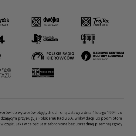
utworów lub wytworów objętych ochroną Ustawy z dnia 4 lutego 1994 r. o
dzającym przysługują Polskiemu Radiu S.A. w likwidacji lub podmiotom
części, jak i w całości jest zabronione bez uprzedniej pisemnej zgody