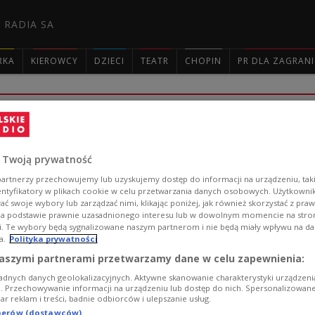
 RADIA SA
RKA
KIEROWCY
DZIECI
TEATR
CHOPIN
PR DLA ZAGRAN

XXII Festiwal "Dwa Teatry" 2023. Igo
epoki romantyzmu
 Twoją prywatność
- Proza to najmniej znany obszar romantyzmu, warto po
artnerzy przechowujemy lub uzyskujemy dostęp do informacji na urządzeniu, taki
rozbudowana. Seweryn Goszczyński starał się odkryć, co
entyfikatory w plikach cookie w celu przetwarzania danych osobowych. Użytkown
jako potrzebę metafizyczną, jakieś uniesienie ponad rz
ć swoje wybory lub zarządzać nimi, klikając poniżej, jak również skorzystać z pra
słuchowiska "Dziennik podróży do Tatrów".
na podstawie prawnie uzasadnionego interesu lub w dowolnym momencie na stroni
i. Te wybory będą sygnalizowane naszym partnerom i nie będą miały wpływu na d
Zobacz więcej na temat:
Dwa Teatry
Dwa Teatry 2023
Dwój
a.
Polityka prywatności
Jarosław Tumidajski
romantyzm
Rok Romantyzmu Polskiego
aszymi partnerami przetwarzamy dane w celu zapewnienia:
adnych danych geolokalizacyjnych. Aktywne skanowanie charakterystyki urządzen
ji. Przechowywanie informacji na urządzeniu lub dostęp do nich. Spersonalizowane
Instytut Teatralny - niezbędne wsparci
iar reklam i treści, badnie odbiorców i ulepszanie usług.
tnerów (dostawców)