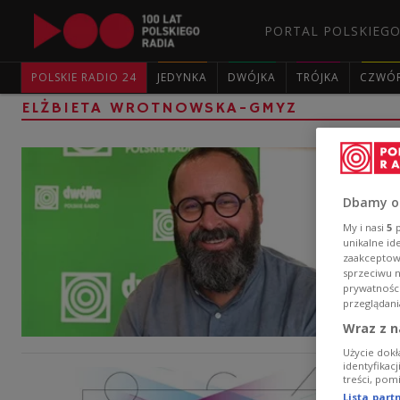
PORTAL POLSKIEGO
POLSKIE RADIO 24
JEDYNKA
DWÓJKA
TRÓJKA
CZWÓ
ELŻBIETA WROTNOWSKA-GMYZ
Dbamy o
My i nasi
5
p
unikalne id
zaakceptowa
sprzeciwu 
prywatnośc
przeglądani
Wraz z n
Użycie dokł
identyfikac
treści, pom
Lista par