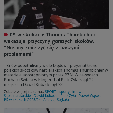
PŚ w skokach: Thomas Thurnbichler
wskazuje przyczyny gorszych skoków.
"Musimy zmierzyć się z naszymi
problemami"
- Znów popełniliśmy wiele błędów - przyznał trener
polskich skoczków narciarskich Thomas Thurnbichler w
materiale udostępnionym przez PZN. W zawodach
Pucharu Świata w Klingenthal Piotr Żyła zajął 22.
miejsce, a Dawid Kubacki był 28.
Zobacz więcej na temat:
SPORT
sporty zimowe
Skoki narciarskie
Dawid Kubacki
Piotr Żyła
Paweł Wąsek
PŚ w skokach 2023/24
Andrzej Stękała