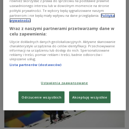
Co za awans!
również skorzystać z prawa do sprzeciwu na podstawie prawnie
uzasadnionego interesu lub w dowolnym momencie na stronie
polityki prywatności. Te wybory będą sygnalizowane naszym
Japończyk Ryoyu Kobayashi triumfował w konkursie w
partnerom i nie będą miały wpływu na dane przeglądania.
Polityka
Oslo zaliczanym do klasyfikacji Pucharu Świata oraz Raw
prywatności
Air. Polacy nie walczyli o czołowe lokaty, ale w drugiej
Wraz z naszymi partnerami przetwarzamy dane w
serii błysnął Paweł Wąsek, który awansował o dwanaście
celu zapewnienia:
pozycji w klasyfikacji konkursu.
Użycie dokładnych danych geolokalizacyjnych. Aktywne skanowanie
Zobacz więcej na temat:
SPORT
Skoki narciarskie
charakterystyki urządzenia do celów identyfikacji. Przechowywanie
sporty zimowe
PŚ w skokach 2024/2025
Raw Air
informacji na urządzeniu lub dostęp do nich. Spersonalizowane
Kamil Stoch
Dawid Kubacki
Paweł Wąsek
Jakub Wolny
reklamy i treści, pomiar reklam i treści, badnie odbiorców i
Aleksander Zniszczoł
Maciej Kot
Ryoyu Kobayashi
ulepszanie usług.
Jan Hoerl
Lista partnerów (dostawców)
Ustawienia zaawansowane
Odrzucenie wszystkich
Akceptuję wszystkie