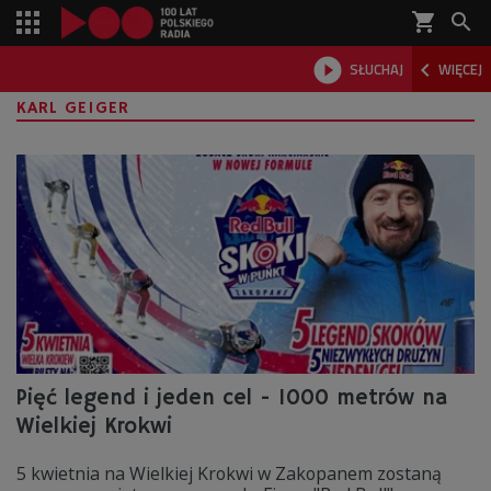
shopping_cart



SŁUCHAJ
WIĘCEJ

KARL GEIGER
Pięć legend i jeden cel - 1000 metrów na
Wielkiej Krokwi
5 kwietnia na Wielkiej Krokwi w Zakopanem zostaną