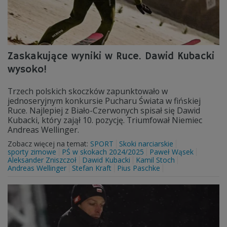
Zaskakujące wyniki w Ruce. Dawid Kubacki
wysoko!
Trzech polskich skoczków zapunktowało w
jednoseryjnym konkursie Pucharu Świata w fińskiej
Ruce. Najlepiej z Biało-Czerwonych spisał się Dawid
Kubacki, który zajął 10. pozycję. Triumfował Niemiec
Andreas Wellinger.
Zobacz więcej na temat:
SPORT
Skoki narciarskie
sporty zimowe
PŚ w skokach 2024/2025
Paweł Wąsek
Aleksander Zniszczoł
Dawid Kubacki
Kamil Stoch
Andreas Wellinger
Stefan Kraft
Pius Paschke