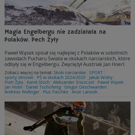
Magia Engelbergu nie zadziałała na
Polaków. Pech Żyły
Paweł Wąsek spisał się najlepiej z Polaków w sobotnich
zawodach Pucharu Świata w skokach narciarskich, które
odbyły się w Engelbergu. Zwyciężył Austriak Jan Hoerl.
Zobacz więcej na temat:
Skoki narciarskie
SPORT
sporty zimowe
PŚ w skokach 2024/2025
Jakub Wolny
Piotr Żyła
Kamil Stoch
Aleksander Zniszczoł
Paweł Wąsek
Jan Hoerl
Daniel Tschofenig
Gregor Deschwanden
Andreas Wellinger
Pius Paschke
Anze Lanisek