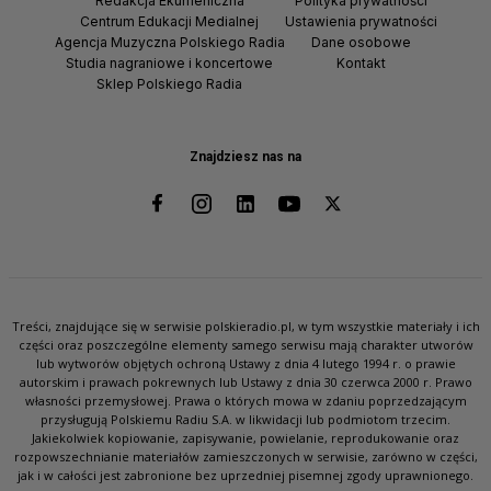
Redakcja Ekumeniczna
Polityka prywatności
Centrum Edukacji Medialnej
Ustawienia prywatności
Agencja Muzyczna Polskiego Radia
Dane osobowe
Studia nagraniowe i koncertowe
Kontakt
Sklep Polskiego Radia
Znajdziesz nas na
Treści, znajdujące się w serwisie polskieradio.pl, w tym wszystkie materiały i ich
części oraz poszczególne elementy samego serwisu mają charakter utworów
lub wytworów objętych ochroną Ustawy z dnia 4 lutego 1994 r. o prawie
autorskim i prawach pokrewnych lub Ustawy z dnia 30 czerwca 2000 r. Prawo
własności przemysłowej. Prawa o których mowa w zdaniu poprzedzającym
przysługują Polskiemu Radiu S.A. w likwidacji lub podmiotom trzecim.
Jakiekolwiek kopiowanie, zapisywanie, powielanie, reprodukowanie oraz
rozpowszechnianie materiałów zamieszczonych w serwisie, zarówno w części,
jak i w całości jest zabronione bez uprzedniej pisemnej zgody uprawnionego.