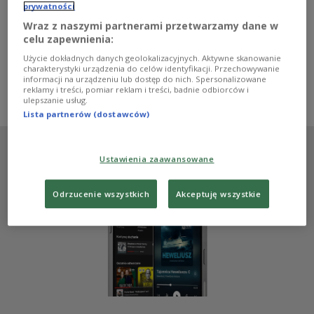
elegancka, dojrzała i w najlepszym stylu staromodna. Jej
prywatności
bohater poznał różne smaki życia i nie przestaje
Wraz z naszymi partnerami przetwarzamy dane w
uśmiechać się do ludzi i świata.
celu zapewnienia:
Zobacz więcej na temat:
W POLSKIM RADIU
MUZYKA
Agencja Muzyczna
Polskie Radio
Użycie dokładnych danych geolokalizacyjnych. Aktywne skanowanie
charakterystyki urządzenia do celów identyfikacji. Przechowywanie
Agencja Muzyczna Polskiego Radia
Andrzej Bachleda
informacji na urządzeniu lub dostęp do nich. Spersonalizowane
Piotr Domagała
Marcin Leśniak
Piotr Górka
reklamy i treści, pomiar reklam i treści, badnie odbiorców i
Jacques Kuba Seguin
Dominik Bieńczycki
płyta
ulepszanie usług.
Lista partnerów (dostawców)
Ustawienia zaawansowane
Odrzucenie wszystkich
Akceptuję wszystkie