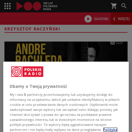
shopping_cart



SŁUCHAJ
WIĘCEJ

KRZYSZTOF RACZYŃSKI
Dbamy o Twoją prywatność
My i nasi
5
partnerzy przechowujemy lub uzyskujemy dostęp do
informacji na urządzeniu, takich jak unikalne identyfikatory w plikach
cookie w celu przetwarzania danych osobowych. Użytkownik może
Andrzej-André Bachleda z płytą
zaakceptować swoje wybory lub zarządzać nimi, klikając poniżej, jak
"Voyage"
również skorzystać z prawa do sprzeciwu na podstawie prawnie
uzasadnionego interesu lub w dowolnym momencie na stronie
polityki prywatności. Te wybory będą sygnalizowane naszym
Nowy album śpiewającego gitarzysty to opowieść
partnerom i nie będą miały wpływu na dane przeglądania.
Polityka