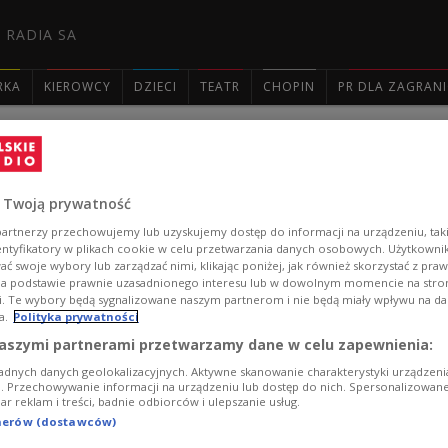
 RADIA SA
RKA
KIEROWCY
DZIECI
TEATR
CHOPIN
PR DLA ZAGRAN

Empatyczna sztuczna inteligencja - po
 Twoją prywatność
Empatyczna technologia i emocjonalna sztuczna intelig
artnerzy przechowujemy lub uzyskujemy dostęp do informacji na urządzeniu, taki
poczucie osamotnienia. Tego rodzaju rozwiązania mają
entyfikatory w plikach cookie w celu przetwarzania danych osobowych. Użytkown
ć swoje wybory lub zarządzać nimi, klikając poniżej, jak również skorzystać z pra
Zobacz więcej na temat:
Czwórka
Mateusz Kulik
sztuczna int
na podstawie prawnie uzasadnionego interesu lub w dowolnym momencie na stroni
i. Te wybory będą sygnalizowane naszym partnerom i nie będą miały wpływu na d
a.
Polityka prywatności
aszymi partnerami przetwarzamy dane w celu zapewnienia:
adnych danych geolokalizacyjnych. Aktywne skanowanie charakterystyki urządzen
ji. Przechowywanie informacji na urządzeniu lub dostęp do nich. Spersonalizowane
iar reklam i treści, badnie odbiorców i ulepszanie usług.
tnerów (dostawców)