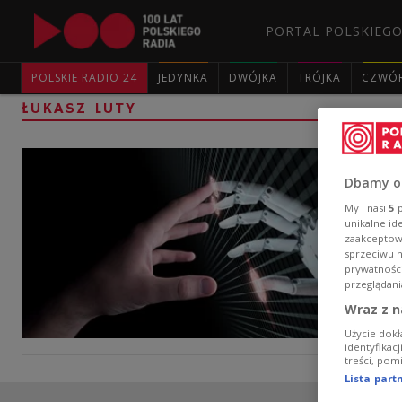
PORTAL POLSKIEGO
POLSKIE RADIO 24
JEDYNKA
DWÓJKA
TRÓJKA
CZWÓ
ŁUKASZ LUTY
Dbamy o
My i nasi
5
p
unikalne id
zaakceptowa
sprzeciwu 
prywatnośc
przeglądani
Wraz z n
Użycie dokł
identyfikac
treści, pom
Lista par