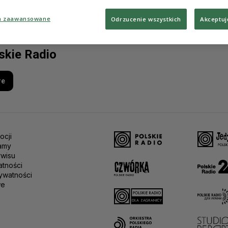
a zaawansowane
Odrzucenie wszystkich
Akceptuj
lskie Radio
re
ocji
amy
rwisu
atności
ywatności
we