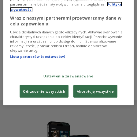
działalność edukacyjną minionego roku wybierają
partnerom i nie będą miały wpływu na dane przeglądania.
Polityka
internauci w konkursie Muzeum Historii Polski. To już
prywatności
siedemnasta edycja plebiscytu. Zwycięzców poznamy
podczas uroczystej gali 24 września 2024 roku.
Wraz z naszymi partnerami przetwarzamy dane w
celu zapewnienia:
Zobacz więcej na temat:
W POLSKIM RADIU
Wydarzenie Historyczne Roku
Muzeum Historii Polski
Użycie dokładnych danych geolokalizacyjnych. Aktywne skanowanie
historia Polski
Jolanta Choińska-Mika
Wojciech Duch
charakterystyki urządzenia do celów identyfikacji. Przechowywanie
Mariusz Cieślik
Marek Mutor
Rafał Rogulski
informacji na urządzeniu lub dostęp do nich. Spersonalizowane
Gabriela Sierocińska-Dec
Ośrodek Pamięć i Przyszłość
reklamy i treści, pomiar reklam i treści, badnie odbiorców i
ulepszanie usług.
Poznańskie Centrum Dziedzictwa
Muzeum Wojska Polskiego
Stowarzyszenie Dzieje
Muzeum Warszawy
Lista partnerów (dostawców)
Muzeum Zamkowe w Malborku
Zamek Królewski
Muzeum Historyczne w Lubinie
Muzeum Powstania Warszawskiego
Muzeum Emigracji w Gdyni
Muzeum Powstań Śląskich
Ustawienia zaawansowane
Muzeum Miasta Łodzi
Muzeum Ziemi Miechowskiej
Uniwersytet Śląski w Katowicach
Ryszard Kajzer
Odrzucenie wszystkich
Akceptuję wszystkie