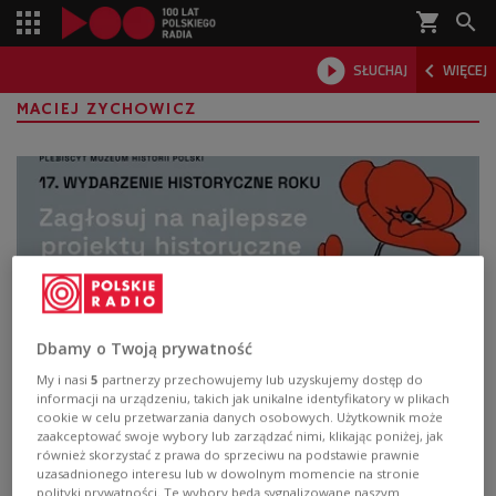
shopping_cart



SŁUCHAJ
WIĘCEJ

MACIEJ ZYCHOWICZ
Dbamy o Twoją prywatność
My i nasi
5
partnerzy przechowujemy lub uzyskujemy dostęp do
Wydarzenie Historyczne Roku -
informacji na urządzeniu, takich jak unikalne identyfikatory w plikach
cookie w celu przetwarzania danych osobowych. Użytkownik może
zwycięzców poznamy 24 września
zaakceptować swoje wybory lub zarządzać nimi, klikając poniżej, jak
również skorzystać z prawa do sprzeciwu na podstawie prawnie
uzasadnionego interesu lub w dowolnym momencie na stronie
Najlepsze historyczne wydarzenie, wystawę i
polityki prywatności. Te wybory będą sygnalizowane naszym