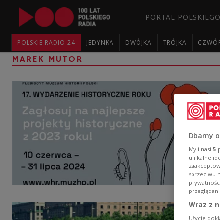
PORTAL POLSKIEGO
POLSKIE RADIO 24
JEDYNKA
DWÓJKA
TRÓJKA
CZWÓ
MAREK MUTOR
Dbamy o
My i nasi
5
p
unikalne id
zaakceptowa
sprzeciwu 
prywatnośc
przeglądani
Wraz z n
Użycie dokł