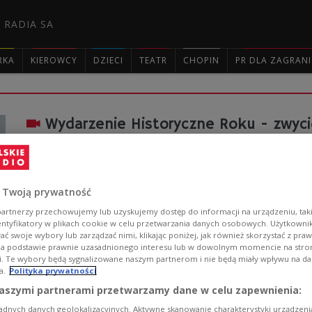
 RADIA SA
RKA
KIEROWCY
DZIECI
TEATR
CHOPIN
PR DLA ZAGRAN

Wydarzenie Historyczne Roku - zwyc
Najlepsze historyczne wydarzenie, wystawę i działalno
konkursie Muzeum Historii Polski. To już siedemnasta
uroczystej gali 24 września 2024 roku.
 Twoją prywatność
Zobacz więcej na temat:
W POLSKIM RADIU
Wydarzenie Hist
Jolanta Choińska-Mika
Wojciech Duch
Mariusz Cieślik
Rafał 
artnerzy przechowujemy lub uzyskujemy dostęp do informacji na urządzeniu, taki
Ośrodek Pamięć i Przyszłość
Poznańskie Centrum Dziedzictw
entyfikatory w plikach cookie w celu przetwarzania danych osobowych. Użytkown
Muzeum Warszawy
Muzeum Zamkowe w Malborku
Zamek K
ć swoje wybory lub zarządzać nimi, klikając poniżej, jak również skorzystać z pra
Muzeum Powstania Warszawskiego
Muzeum Emigracji w Gdy
na podstawie prawnie uzasadnionego interesu lub w dowolnym momencie na stroni
Muzeum Ziemi Miechowskiej
Uniwersytet Śląski w Katowicac
i. Te wybory będą sygnalizowane naszym partnerom i nie będą miały wpływu na d
a.
Polityka prywatności
aszymi partnerami przetwarzamy dane w celu zapewnienia:
22 lipca - święto szczęśliwie zapomn
adnych danych geolokalizacyjnych. Aktywne skanowanie charakterystyki urządzen