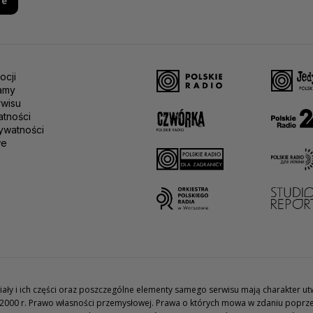
re
ocji
amy
rwisu
atności
ywatności
we
teriały i ich części oraz poszczególne elementy samego serwisu mają charakter 
2000 r. Prawo własności przemysłowej. Prawa o których mowa w zdaniu poprze