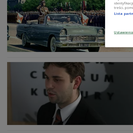
identyfikac
treści, pom
Lista par
Ustawieni