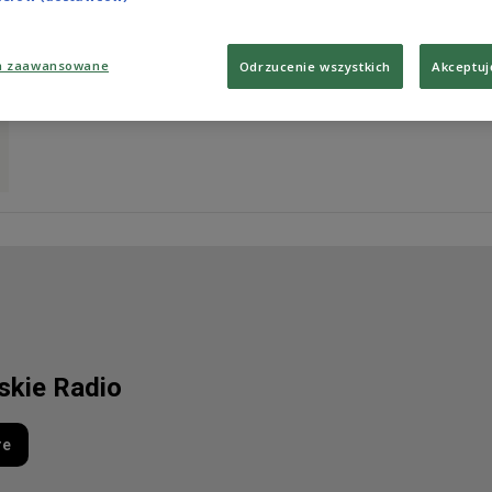
Zobacz więcej na temat:
TEATR
protest
Łódź
a zaawansowane
Odrzucenie wszystkich
Akceptuj
lskie Radio
re