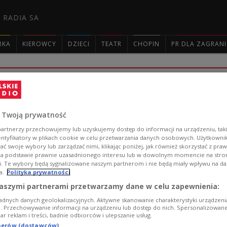
 RADIA SA
RKA
KIEROWCY
DZIECI
TEATR
CHOPIN
PR DLA ZAGRAN

Juliusz Osterwa. Reformator teatru z
10 maja minęło 50 lat od śmierci Juliusza Osterwy (Ju
 Twoją prywatność
teatru Reduta. Z tej okazji przywołujemy wspomnienia 
artnerzy przechowujemy lub uzyskujemy dostęp do informacji na urządzeniu, taki
nagrane w latach 90.
entyfikatory w plikach cookie w celu przetwarzania danych osobowych. Użytkown
Zobacz więcej na temat:
Anna Stempniak
KULTURA
TEATR
ć swoje wybory lub zarządzać nimi, klikając poniżej, jak również skorzystać z pra
na podstawie prawnie uzasadnionego interesu lub w dowolnym momencie na stroni
i. Te wybory będą sygnalizowane naszym partnerom i nie będą miały wpływu na d
a.
Polityka prywatności
aszymi partnerami przetwarzamy dane w celu zapewnienia:
adnych danych geolokalizacyjnych. Aktywne skanowanie charakterystyki urządzen
ji. Przechowywanie informacji na urządzeniu lub dostęp do nich. Spersonalizowane
Być, albo nie być w Teatrze Nowym
iar reklam i treści, badnie odbiorców i ulepszanie usług.
tnerów (dostawców)