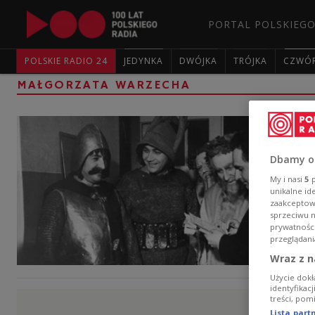
PORTAL POLSKIEGO
POLSKIE RADIO 24
JEDYNKA
DWÓJKA
TRÓJKA
CZWÓ
MAŁGORZATA WARZECHA
Dbamy o
My i nasi
5
p
unikalne id
zaakceptowa
sprzeciwu 
prywatnośc
przeglądani
Wraz z n
Użycie dokł
identyfikac
treści, pom
Lista par