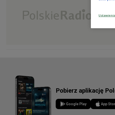
Ustawieni
Pobierz aplikację Po
Google Play
App Sto