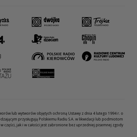
utworów lub wytworów objętych ochroną Ustawy z dnia 4 lutego 1994 r. o
dzającym przysługują Polskiemu Radiu S.A. w likwidacji lub podmiotom
części, jak i w całości jest zabronione bez uprzedniej pisemnej zgody