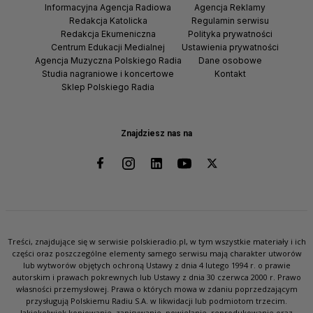
Informacyjna Agencja Radiowa
Agencja Reklamy
Redakcja Katolicka
Regulamin serwisu
Redakcja Ekumeniczna
Polityka prywatności
Centrum Edukacji Medialnej
Ustawienia prywatności
Agencja Muzyczna Polskiego Radia
Dane osobowe
Studia nagraniowe i koncertowe
Kontakt
Sklep Polskiego Radia
Znajdziesz nas na
Treści, znajdujące się w serwisie polskieradio.pl, w tym wszystkie materiały i ich
części oraz poszczególne elementy samego serwisu mają charakter utworów
lub wytworów objętych ochroną Ustawy z dnia 4 lutego 1994 r. o prawie
autorskim i prawach pokrewnych lub Ustawy z dnia 30 czerwca 2000 r. Prawo
własności przemysłowej. Prawa o których mowa w zdaniu poprzedzającym
przysługują Polskiemu Radiu S.A. w likwidacji lub podmiotom trzecim.
Jakiekolwiek kopiowanie, zapisywanie, powielanie, reprodukowanie oraz