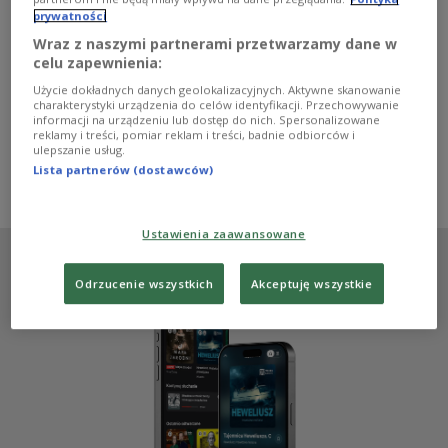
- Kąpieliska w Trójmieście są otwarte, więc przez
prywatności
najbliższe dwa dni ponad setka ratowników będzie
Wraz z naszymi partnerami przetwarzamy dane w
rywalizowała w Mistrzostwach Polski w Ratownictwie
celu zapewnienia:
Morskiem w ośmiu konkurencjach - mówi Krzysztof
"Spike" Piotrowicz, współorganizator wydarzenia. -
Użycie dokładnych danych geolokalizacyjnych. Aktywne skanowanie
Czekają na nich konkurencje na plaży i w wodzie.
charakterystyki urządzenia do celów identyfikacji. Przechowywanie
informacji na urządzeniu lub dostęp do nich. Spersonalizowane
Zobacz więcej na temat:
Czwórka
Piotr Galus
Sopot
reklamy i treści, pomiar reklam i treści, badnie odbiorców i
Mistrzostwa Polski w Ratownictwie Morskim
ulepszanie usług.
Krzysztof Piotrowicz
Irek Żak
aktywność fizyczna
Lista partnerów (dostawców)
ratownik wodny
Ustawienia zaawansowane
Odrzucenie wszystkich
Akceptuję wszystkie