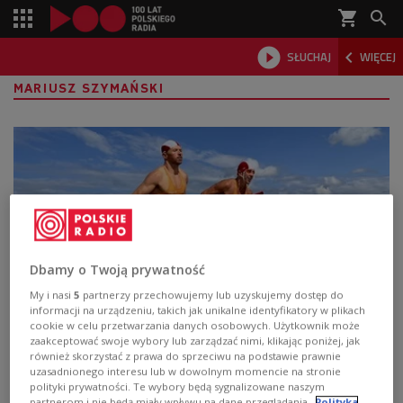
shopping_cart



SŁUCHAJ
WIĘCEJ

MARIUSZ SZYMAŃSKI
Dbamy o Twoją prywatność
My i nasi
5
partnerzy przechowujemy lub uzyskujemy dostęp do
informacji na urządzeniu, takich jak unikalne identyfikatory w plikach
Rozgrzewka w Sopocie. Co nas czeka na
cookie w celu przetwarzania danych osobowych. Użytkownik może
zaakceptować swoje wybory lub zarządzać nimi, klikając poniżej, jak
Mistrzostwach Polski w Ratownictwie
również skorzystać z prawa do sprzeciwu na podstawie prawnie
Morskim?
uzasadnionego interesu lub w dowolnym momencie na stronie
polityki prywatności. Te wybory będą sygnalizowane naszym
partnerom i nie będą miały wpływu na dane przeglądania.
Polityka