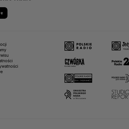
re
ocji
amy
rwisu
atności
ywatności
we