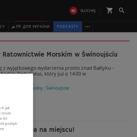
shopping_cart


SŁUCHAJ

ICY
ПР ДЛЯ УКРАЇНИ
PODCASTY
w Ratownictwie Morskim w Świnoujściu
ę z wyjątkowego wydarzenia prosto znad Bałtyku -
ędzie Piotr Galus, który już o 14.00 w
czna
ratownik wodny
Świnoujście
ch jak
ik może
wa do
e polityki
zwórka była na miejscu!
ane