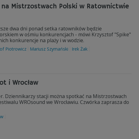
 na Mistrzostwach Polski w Ratownictwie
liższe dwa dni ponad setka ratowników będzie
orskiem w ośmiu konkurencjach - mówi Krzysztof "Spike"
nich konkurencje na plaży i w wodzie.
of Piotrowicz
Mariusz Szymański
Irek Żak
t i Wrocław
r. Dziennikarzy stacji można spotkać na Mistrzostwach
a festiwalu WROsound we Wrocławiu. Czwórka zaprasza do
aw