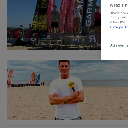
Wraz z n
Użycie dokł
identyfikac
treści, pom
Lista par
Ustawieni