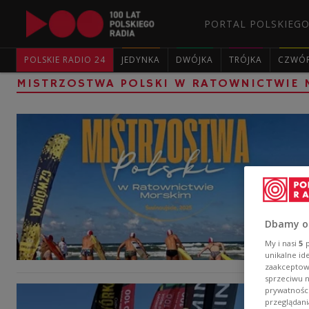
PORTAL POLSKIEGO
POLSKIE RADIO 24
JEDYNKA
DWÓJKA
TRÓJKA
CZWÓ
MISTRZOSTWA POLSKI W RATOWNICTWIE 
Dbamy o
My i nasi
5
p
unikalne id
zaakceptowa
sprzeciwu 
prywatnośc
przeglądani