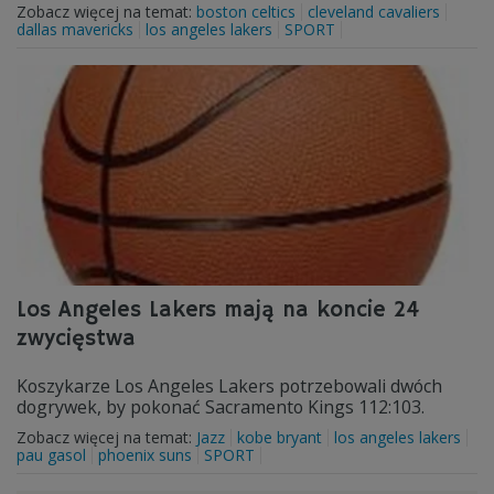
Zobacz więcej na temat:
boston celtics
cleveland cavaliers
dallas mavericks
los angeles lakers
SPORT
Los Angeles Lakers mają na koncie 24
zwycięstwa
Koszykarze Los Angeles Lakers potrzebowali dwóch
dogrywek, by pokonać Sacramento Kings 112:103.
Zobacz więcej na temat:
Jazz
kobe bryant
los angeles lakers
pau gasol
phoenix suns
SPORT