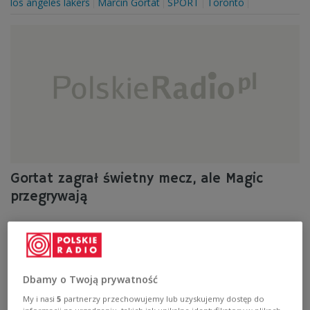
los angeles lakers
Marcin Gortat
SPORT
Toronto
Gortat zagrał świetny mecz, ale Magic
przegrywają
Orlando Magic przegrali 10. mecz w sezonie ligi NBA - z
Indianą Pacers 90:97.
Zobacz więcej na temat:
IAR
jersey
los angeles lakers
Marcin Gortat
Dbamy o Twoją prywatność
My i nasi
5
partnerzy przechowujemy lub uzyskujemy dostęp do