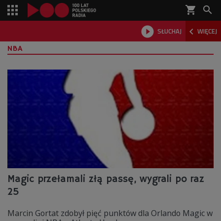
shopping_cart



SŁUCHAJ
WIĘCEJ

NBA
Magic przełamali złą passę, wygrali po raz
25
Marcin Gortat zdobył pięć punktów dla Orlando Magic w