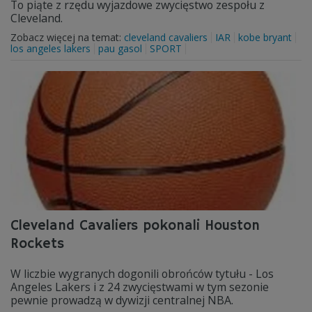
To piąte z rzędu wyjazdowe zwycięstwo zespołu z
Cleveland.
Zobacz więcej na temat:
cleveland cavaliers
IAR
kobe bryant
los angeles lakers
pau gasol
SPORT
Cleveland Cavaliers pokonali Houston
Rockets
W liczbie wygranych dogonili obrońców tytułu - Los
Angeles Lakers i z 24 zwycięstwami w tym sezonie
pewnie prowadzą w dywizji centralnej NBA.