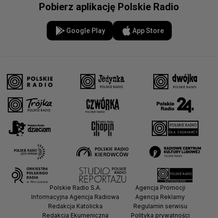
Pobierz aplikację Polskie Radio
Google Play
App Store
Polskie Radio S.A.
Agencja Promocji
Informacyjna Agencja Radiowa
Agencja Reklamy
Redakcja Katolicka
Regulamin serwisu
Redakcja Ekumeniczna
Polityka prywatności