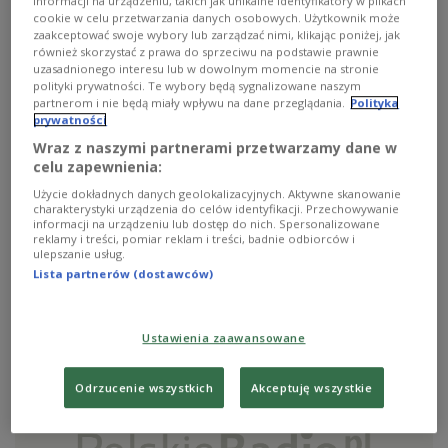
informacji na urządzeniu, takich jak unikalne identyfikatory w plikach
cookie w celu przetwarzania danych osobowych. Użytkownik może
zaakceptować swoje wybory lub zarządzać nimi, klikając poniżej, jak
również skorzystać z prawa do sprzeciwu na podstawie prawnie
uzasadnionego interesu lub w dowolnym momencie na stronie
polityki prywatności. Te wybory będą sygnalizowane naszym
partnerom i nie będą miały wpływu na dane przeglądania.
Polityka
prywatności
Wraz z naszymi partnerami przetwarzamy dane w
celu zapewnienia:
NBA: Wade i Beasley zapewnił zwycięstwo
Użycie dokładnych danych geolokalizacyjnych. Aktywne skanowanie
charakterystyki urządzenia do celów identyfikacji. Przechowywanie
Heat
informacji na urządzeniu lub dostęp do nich. Spersonalizowane
reklamy i treści, pomiar reklam i treści, badnie odbiorców i
ulepszanie usług.
Koszykarze Miami Heat pokonali 92:75 Atlantę Hawks w
Lista partnerów (dostawców)
meczu ligi NBA.
Zobacz więcej na temat:
chris paul
Floryda
IAR
Jazz
SPORT
Ustawienia zaawansowane
Odrzucenie wszystkich
Akceptuję wszystkie