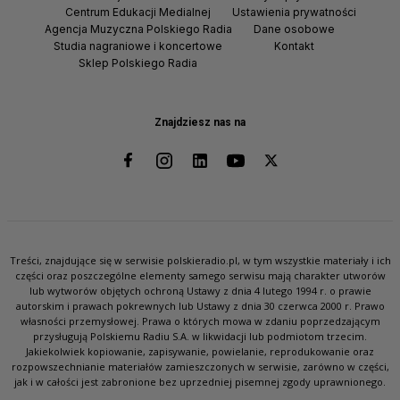
Centrum Edukacji Medialnej
Ustawienia prywatności
Agencja Muzyczna Polskiego Radia
Dane osobowe
Studia nagraniowe i koncertowe
Kontakt
Sklep Polskiego Radia
Znajdziesz nas na
Treści, znajdujące się w serwisie polskieradio.pl, w tym wszystkie materiały i ich
części oraz poszczególne elementy samego serwisu mają charakter utworów
lub wytworów objętych ochroną Ustawy z dnia 4 lutego 1994 r. o prawie
autorskim i prawach pokrewnych lub Ustawy z dnia 30 czerwca 2000 r. Prawo
własności przemysłowej. Prawa o których mowa w zdaniu poprzedzającym
przysługują Polskiemu Radiu S.A. w likwidacji lub podmiotom trzecim.
Jakiekolwiek kopiowanie, zapisywanie, powielanie, reprodukowanie oraz
rozpowszechnianie materiałów zamieszczonych w serwisie, zarówno w części,
jak i w całości jest zabronione bez uprzedniej pisemnej zgody uprawnionego.