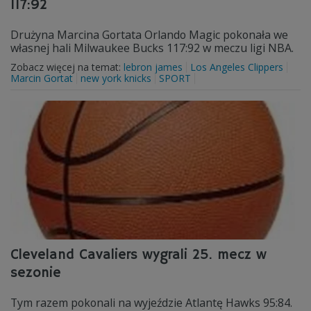
117:92
Drużyna Marcina Gortata Orlando Magic pokonała we
własnej hali Milwaukee Bucks 117:92 w meczu ligi NBA.
Zobacz więcej na temat:
lebron james
Los Angeles Clippers
Marcin Gortat
new york knicks
SPORT
Cleveland Cavaliers wygrali 25. mecz w
sezonie
Tym razem pokonali na wyjeździe Atlantę Hawks 95:84.