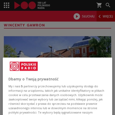
shopping_cart



SŁUCHAJ
WIĘCEJ

WINCENTY GAWRON
Dbamy o Twoją prywatność
My i nasi
5
partnerzy przechowujemy lub uzyskujemy dostęp do
informacji na urządzeniu, takich jak unikalne identyfikatory w plikach
Akademia Sztuk Pięknych upamiętnia
cookie w celu przetwarzania danych osobowych. Użytkownik może
powstańców warszawskich. Można obejrzeć
zaakceptować swoje wybory lub zarządzać nimi, klikając poniżej, jak
również skorzystać z prawa do sprzeciwu na podstawie prawnie
wyjątkową wystawę
uzasadnionego interesu lub w dowolnym momencie na stronie
polityki prywatności. Te wybory będą sygnalizowane naszym