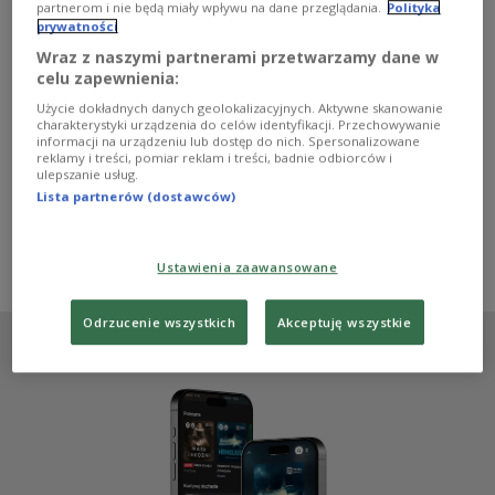
Akademia Sztuk Pięknych w Warszawie w wyjątkowy
partnerom i nie będą miały wpływu na dane przeglądania.
Polityka
prywatności
sposób włączyła się w upamiętnienie warszawskich
powstańców. Na dziedzińcu uczelni można obejrzeć
Wraz z naszymi partnerami przetwarzamy dane w
wystawę "ASP WAW’44", która opowiada o studentach i
celu zapewnienia:
wykładowcach walczących 80 lat temu na ulicach
Użycie dokładnych danych geolokalizacyjnych. Aktywne skanowanie
Warszawy. Jedną z bohaterek wystawy jest Ewa
charakterystyki urządzenia do celów identyfikacji. Przechowywanie
Faryaszewska, która zrobiła zdjęcia zniszczonej
informacji na urządzeniu lub dostęp do nich. Spersonalizowane
Starówki.
reklamy i treści, pomiar reklam i treści, badnie odbiorców i
ulepszanie usług.
Zobacz więcej na temat:
Ula Kaczyńska
Urszula Kaczyńska
Lista partnerów (dostawców)
Maciej Piotrowski
Powstanie Warszawskie
historia Polski
Akademia Sztuk Pięknych
Warszawa
Małgorzata Abgarowicz
Katarzyna Błesznowska-Korniłowicz
Tomasz Weresa
Ewa Faryaszewska
Ustawienia zaawansowane
Odrzucenie wszystkich
Akceptuję wszystkie