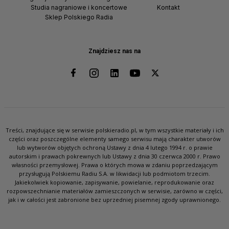
Studia nagraniowe i koncertowe
Kontakt
Sklep Polskiego Radia
Znajdziesz nas na
Treści, znajdujące się w serwisie polskieradio.pl, w tym wszystkie materiały i ich
części oraz poszczególne elementy samego serwisu mają charakter utworów
lub wytworów objętych ochroną Ustawy z dnia 4 lutego 1994 r. o prawie
autorskim i prawach pokrewnych lub Ustawy z dnia 30 czerwca 2000 r. Prawo
własności przemysłowej. Prawa o których mowa w zdaniu poprzedzającym
przysługują Polskiemu Radiu S.A. w likwidacji lub podmiotom trzecim.
Jakiekolwiek kopiowanie, zapisywanie, powielanie, reprodukowanie oraz
rozpowszechnianie materiałów zamieszczonych w serwisie, zarówno w części,
jak i w całości jest zabronione bez uprzedniej pisemnej zgody uprawnionego.