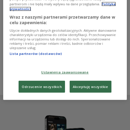
działalność edukacyjną minionego roku wybierają
partnerom i nie będą miały wpływu na dane przeglądania.
Polityka
internauci w konkursie Muzeum Historii Polski. To już
prywatności
siedemnasta edycja plebiscytu. Zwycięzców poznamy
podczas uroczystej gali 24 września 2024 roku.
Wraz z naszymi partnerami przetwarzamy dane w
celu zapewnienia:
Zobacz więcej na temat:
W POLSKIM RADIU
Wydarzenie Historyczne Roku
Muzeum Historii Polski
Użycie dokładnych danych geolokalizacyjnych. Aktywne skanowanie
historia Polski
Jolanta Choińska-Mika
Wojciech Duch
charakterystyki urządzenia do celów identyfikacji. Przechowywanie
Mariusz Cieślik
Marek Mutor
Rafał Rogulski
informacji na urządzeniu lub dostęp do nich. Spersonalizowane
Gabriela Sierocińska-Dec
Ośrodek Pamięć i Przyszłość
reklamy i treści, pomiar reklam i treści, badnie odbiorców i
ulepszanie usług.
Poznańskie Centrum Dziedzictwa
Muzeum Wojska Polskiego
Stowarzyszenie Dzieje
Muzeum Warszawy
Lista partnerów (dostawców)
Muzeum Zamkowe w Malborku
Zamek Królewski
Muzeum Historyczne w Lubinie
Muzeum Powstania Warszawskiego
Muzeum Emigracji w Gdyni
Muzeum Powstań Śląskich
Ustawienia zaawansowane
Muzeum Miasta Łodzi
Muzeum Ziemi Miechowskiej
Uniwersytet Śląski w Katowicach
Ryszard Kajzer
Odrzucenie wszystkich
Akceptuję wszystkie