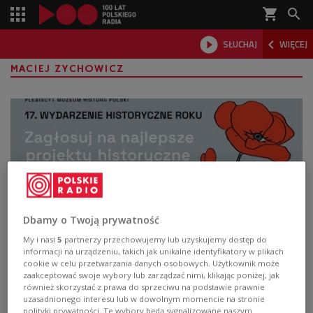
shopping_cart



SŁUCHAJ
WIĘCEJ

MACIEJ ZYCHOWICZ
Dbamy o Twoją prywatność
My i nasi
5
partnerzy przechowujemy lub uzyskujemy dostęp do
Wydarzenie Historyczne Roku -
informacji na urządzeniu, takich jak unikalne identyfikatory w plikach
cookie w celu przetwarzania danych osobowych. Użytkownik może
zwycięzców poznamy 24 września
zaakceptować swoje wybory lub zarządzać nimi, klikając poniżej, jak
również skorzystać z prawa do sprzeciwu na podstawie prawnie
uzasadnionego interesu lub w dowolnym momencie na stronie
Najlepsze historyczne wydarzenie, wystawę i
polityki prywatności. Te wybory będą sygnalizowane naszym