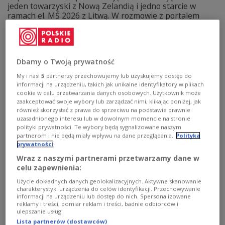
jeden towarzyski z Nową Zelandią i jedno starcie w
ramach el. MŚ 2026 z Litwą. W rozmowie z portalem
PolskieRadio24.pl Jerzy Engel zwrócił uwagę na to, nad
czym powinien popracować Jan Urban. - Ciągłe zmiany
nie są dobre dla zespołu. W tej chwili najważniejsze jest
to, aby uzyskać stabilizację składu - mówi były
Dbamy o Twoją prywatność
selekcjoner Biało-Czerwonych.
My i nasi
5
partnerzy przechowujemy lub uzyskujemy dostęp do
Zobacz więcej na temat:
reprezentacja Polski
Jerzy Engel
informacji na urządzeniu, takich jak unikalne identyfikatory w plikach
Piłka nożna
SPORT
polecane przez redakcję
cookie w celu przetwarzania danych osobowych. Użytkownik może
zaakceptować swoje wybory lub zarządzać nimi, klikając poniżej, jak
również skorzystać z prawa do sprzeciwu na podstawie prawnie
uzasadnionego interesu lub w dowolnym momencie na stronie
polityki prywatności. Te wybory będą sygnalizowane naszym
partnerom i nie będą miały wpływu na dane przeglądania.
Polityka
prywatności
Wraz z naszymi partnerami przetwarzamy dane w
celu zapewnienia:
Użycie dokładnych danych geolokalizacyjnych. Aktywne skanowanie
charakterystyki urządzenia do celów identyfikacji. Przechowywanie
informacji na urządzeniu lub dostęp do nich. Spersonalizowane
reklamy i treści, pomiar reklam i treści, badnie odbiorców i
Probierz przejmie kolejną reprezentację?
ulepszanie usług.
Lista partnerów (dostawców)