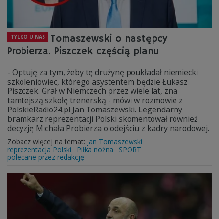
Tomaszewski o następcy
TYLKO U NAS
Probierza. Piszczek częścią planu
- Optuję za tym, żeby tę drużynę poukładał niemiecki
szkoleniowiec, którego asystentem będzie Łukasz
Piszczek. Grał w Niemczech przez wiele lat, zna
tamtejszą szkołę trenerską - mówi w rozmowie z
PolskieRadio24.pl Jan Tomaszewski. Legendarny
bramkarz reprezentacji Polski skomentował również
decyzję Michała Probierza o odejściu z kadry narodowej.
Zobacz więcej na temat:
Jan Tomaszewski
reprezentacja Polski
Piłka nożna
SPORT
polecane przez redakcję