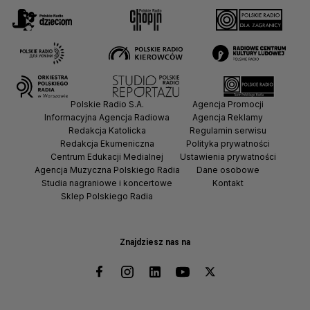
Polskie Radio S.A.
Agencja Promocji
Informacyjna Agencja Radiowa
Agencja Reklamy
Redakcja Katolicka
Regulamin serwisu
Redakcja Ekumeniczna
Polityka prywatności
Centrum Edukacji Medialnej
Ustawienia prywatności
Agencja Muzyczna Polskiego Radia
Dane osobowe
Studia nagraniowe i koncertowe
Kontakt
Sklep Polskiego Radia
Znajdziesz nas na