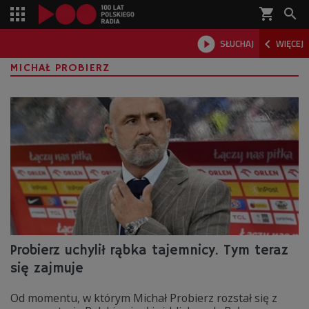
shopping_cart



SŁUCHAJ
WIĘCEJ

MICHAŁ PROBIERZ
Probierz uchylił rąbka tajemnicy. Tym teraz
się zajmuje
Od momentu, w którym Michał Probierz rozstał się z