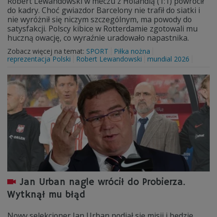
Robert Lewandowski w meczu z Holandią (1:1) powrócił
do kadry. Choć gwiazdor Barcelony nie trafił do siatki i
nie wyróżnił się niczym szczególnym, ma powody do
satysfakcji. Polscy kibice w Rotterdamie zgotowali mu
huczną owację, co wyraźnie uradowało napastnika.
Zobacz więcej na temat:
SPORT
Piłka nożna
reprezentacja Polski
Robert Lewandowski
mundial 2026
Jan Urban nagle wrócił do Probierza.
Wytknął mu błąd
Nowy selekcjoner Jan Urban podjął się misji i będzie