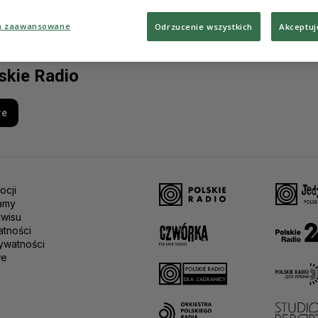
a zaawansowane
Odrzucenie wszystkich
Akceptuj
lskie Radio
re
ocji
amy
rwisu
atności
ywatności
we