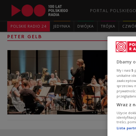
PORTAL POLSKIEGO
POLSKIE RADIO 24
JEDYNKA
DWÓJKA
TRÓJKA
CZWÓ
PETER GELB
Dbamy o
My i nasi
5
p
unikalne id
zaakceptowa
sprzeciwu 
prywatnośc
przeglądani
Wraz z n
Użycie dokł
identyfikac
treści, pom
Lista par