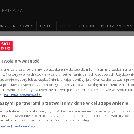
 RADIA SA
RKA
KIEROWCY
DZIECI
TEATR
CHOPIN
PR DLA ZAGRAN

Ukrainian Freedom Orchestra. "Wydar
artystycznym"
 Twoją prywatność
artnerzy przechowujemy lub uzyskujemy dostęp do informacji na urządzeniu, taki
- To tournée ma światowe pokrycie medialne. Zazwycza
entyfikatory w plikach cookie w celu przetwarzania danych osobowych. Użytkown
ć swoje wybory lub zarządzać nimi, klikając poniżej, jak również skorzystać z pra
nadanie telewizyjne - albo żadnego. Tu mamy trzy trans
na podstawie prawnie uzasadnionego interesu lub w dowolnym momencie na stroni
widzenia celu, jakiemu służy powołanie tej orkiestry -
i. Te wybory będą sygnalizowane naszym partnerom i nie będą miały wpływu na d
w Nowym Jorku, współorganizator Ukraińskiej Orkiestr
a.
Polityka prywatności
Zobacz więcej na temat:
koncert
Dwójka
KULTURA
Andrzej
aszymi partnerami przetwarzamy dane w celu zapewnienia:
Waldemar Dąbrowski
metropolitan opera
Teatr Wielki - Op
adnych danych geolokalizacyjnych. Aktywne skanowanie charakterystyki urządzen
ji. Przechowywanie informacji na urządzeniu lub dostęp do nich. Spersonalizowane
iar reklam i treści, badnie odbiorców i ulepszanie usług.
tnerów (dostawców)