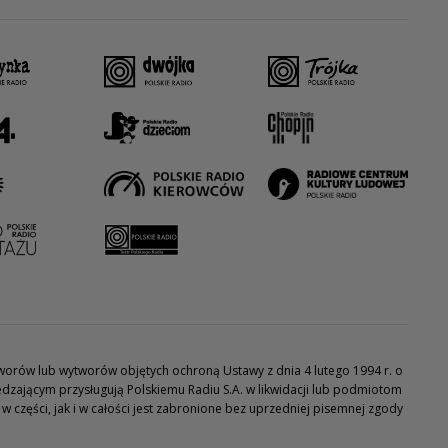
utworów lub wytworów objętych ochroną Ustawy z dnia 4 lutego 1994 r. o
dzającym przysługują Polskiemu Radiu S.A. w likwidacji lub podmiotom
części, jak i w całości jest zabronione bez uprzedniej pisemnej zgody