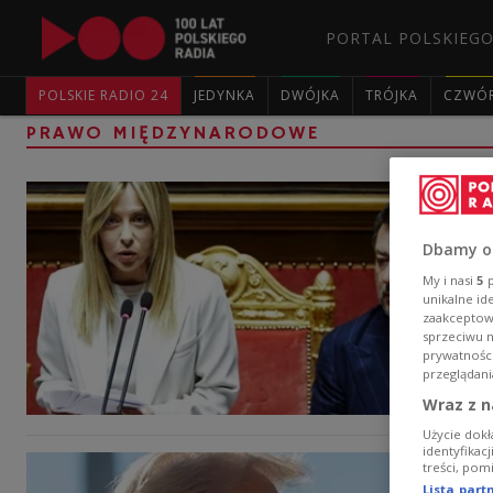
PORTAL POLSKIEGO
POLSKIE RADIO 24
JEDYNKA
DWÓJKA
TRÓJKA
CZWÓ
PRAWO MIĘDZYNARODOWE
Dbamy o
My i nasi
5
p
unikalne id
zaakceptowa
sprzeciwu 
prywatnośc
przeglądani
Wraz z n
Użycie dokł
identyfikac
treści, pom
Lista par