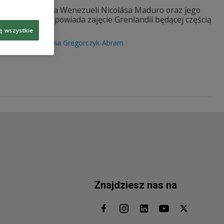
ali prezydenta Wenezueli Nicolása Maduro oraz jego
rezydent USA zapowiada zajęcie Grenlandii będącej częścią
ę wszystkie
nald Trump
Sylwia Gregorczyk-Abram
Znajdziesz nas na