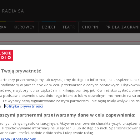
 RADIA SA
RKA
KIEROWCY
DZIECI
TEATR
CHOPIN
PR DLA ZAGRAN

„Poza prawem międzynarodowym”. Włos
Izraela przeciwko Iranowi
 Twoją prywatność
Premier Włoch Giorgia Meloni powiedziała w środę w Se
artnerzy przechowujemy lub uzyskujemy dostęp do informacji na urządzeniu, taki
jest jednym z najbardziej złożonych w ostatnich dekada
entyfikatory w plikach cookie w celu przetwarzania danych osobowych. Użytkown
ć swoje wybory lub zarządzać nimi, klikając poniżej, jak również skorzystać z pra
Zobacz więcej na temat:
Włochy
Bliski Wschód
Stany Zjedn
na podstawie prawnie uzasadnionego interesu lub w dowolnym momencie na stroni
i. Te wybory będą sygnalizowane naszym partnerom i nie będą miały wpływu na d
a.
Polityka prywatności
aszymi partnerami przetwarzamy dane w celu zapewnienia:
adnych danych geolokalizacyjnych. Aktywne skanowanie charakterystyki urządzen
ji. Przechowywanie informacji na urządzeniu lub dostęp do nich. Spersonalizowane
Ukraina, Wenezuela, Grenlandia... Czy
iar reklam i treści, badnie odbiorców i ulepszanie usług.
tnerów (dostawców)