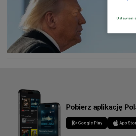
Ustawieni
Pobierz aplikację Po
Google Play
App Sto