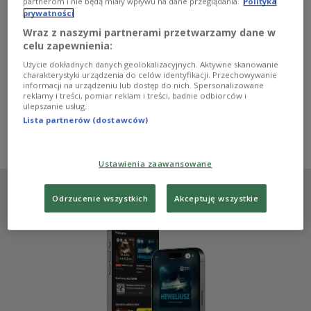
pracownią w Akademii Sztuk Pięknych. A ponieważ był
partnerom i nie będą miały wpływu na dane przeglądania.
Polityka
prywatności
bardzo pracowity, bardzo skoncentrowany na
malowaniu, które było absolutnie jego największą pasją,
Wraz z naszymi partnerami przetwarzamy dane w
to z tej pracowni praktycznie nie wychodził - mówiła w
celu zapewnienia:
Dwójce Katarzyna Ziemska, opiekunka Historycznej
Użycie dokładnych danych geolokalizacyjnych. Aktywne skanowanie
Warszawskiej Pracowni Artystycznej Rajmunda
charakterystyki urządzenia do celów identyfikacji. Przechowywanie
Ziemskiego, przez samego artystę nazywanej
informacji na urządzeniu lub dostęp do nich. Spersonalizowane
schronem.
reklamy i treści, pomiar reklam i treści, badnie odbiorców i
ulepszanie usług.
Zobacz więcej na temat:
malarstwo
Dwójka
Lista partnerów (dostawców)
Katarzyna Sanocka
koloryści
KULTURA
Zobacz także
Warszawa
Ustawienia zaawansowane
Odrzucenie wszystkich
Akceptuję wszystkie