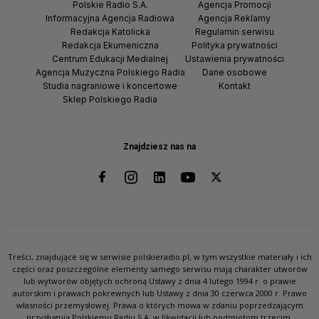
Polskie Radio S.A.
Agencja Promocji
Informacyjna Agencja Radiowa
Agencja Reklamy
Redakcja Katolicka
Regulamin serwisu
Redakcja Ekumeniczna
Polityka prywatności
Centrum Edukacji Medialnej
Ustawienia prywatności
Agencja Muzyczna Polskiego Radia
Dane osobowe
Studia nagraniowe i koncertowe
Kontakt
Sklep Polskiego Radia
Znajdziesz nas na
Treści, znajdujące się w serwisie polskieradio.pl, w tym wszystkie materiały i ich
części oraz poszczególne elementy samego serwisu mają charakter utworów
lub wytworów objętych ochroną Ustawy z dnia 4 lutego 1994 r. o prawie
autorskim i prawach pokrewnych lub Ustawy z dnia 30 czerwca 2000 r. Prawo
własności przemysłowej. Prawa o których mowa w zdaniu poprzedzającym
przysługują Polskiemu Radiu S.A. w likwidacji lub podmiotom trzecim.