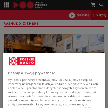
shopping_cart



SŁUCHAJ
WIĘCEJ

RAJMUND ZIEMSKI
Dbamy o Twoją prywatność
My i nasi
5
partnerzy przechowujemy lub uzyskujemy dostęp do
informacji na urządzeniu, takich jak unikalne identyfikatory w plikach
Schron na poddaszu. Z wizytą w pracowni
cookie w celu przetwarzania danych osobowych. Użytkownik może
zaakceptować swoje wybory lub zarządzać nimi, klikając poniżej, jak
Rajmunda Ziemskiego
również skorzystać z prawa do sprzeciwu na podstawie prawnie
uzasadnionego interesu lub w dowolnym momencie na stronie
- Ziemski dzielił swoje życie pomiędzy tą pracownią a
polityki prywatności. Te wybory będą sygnalizowane naszym