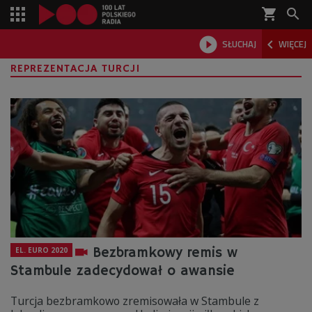
shopping_cart



SŁUCHAJ
WIĘCEJ

REPREZENTACJA TURCJI
Bezbramkowy remis w
EL. EURO 2020
Stambule zadecydował o awansie
Turcja bezbramkowo zremisowała w Stambule z