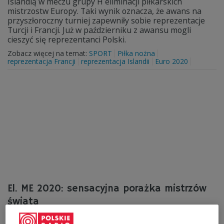
Islandią w meczu grupy H eliminacji piłkarskich
mistrzostw Europy. Taki wynik oznacza, że awans na
przyszłoroczny turniej zapewniły sobie reprezentacje
Turcji i Francji. Już w październiku z awansu mogli
cieszyć się reprezentanci Polski.
Zobacz więcej na temat:
SPORT
Piłka nożna
reprezentacja Francji
reprezentacja Islandii
Euro 2020
El. ME 2020: sensacyjna porażka mistrzów
świata
Porażka mistrzów świata Francuzów z Turkami 0:2 była