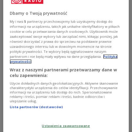
największą niespodzianką w sobotnich meczach
eliminacji piłkarskich mistrzostw Europy. Zwycięstwa
Dbamy o Twoją prywatność
tego dnia odnieśli m.in. Niemcy, Włosi, Belgowie i
Chorwaci.
My i nasi
5
partnerzy przechowujemy lub uzyskujemy dostęp do
informacji na urządzeniu, takich jak unikalne identyfikatory w plikach
Zobacz więcej na temat:
Piłka nożna
reprezentacja Francji
cookie w celu przetwarzania danych osobowych. Użytkownik może
Euro 2020
SPORT
zaakceptować swoje wybory lub zarządzać nimi, klikając poniżej, jak
również skorzystać z prawa do sprzeciwu na podstawie prawnie
uzasadnionego interesu lub w dowolnym momencie na stronie
polityki prywatności. Te wybory będą sygnalizowane naszym
partnerom i nie będą miały wpływu na dane przeglądania.
Polityka
prywatności
Wraz z naszymi partnerami przetwarzamy dane w
celu zapewnienia:
Użycie dokładnych danych geolokalizacyjnych. Aktywne skanowanie
charakterystyki urządzenia do celów identyfikacji. Przechowywanie
informacji na urządzeniu lub dostęp do nich. Spersonalizowane
reklamy i treści, pomiar reklam i treści, badnie odbiorców i
ulepszanie usług.
Lista partnerów (dostawców)
Turcja szuka selekcjonera po bójce w
restauracji
Ustawienia zaawansowane
Słynny Fatih Terim rozstał się z walczącą o mundial