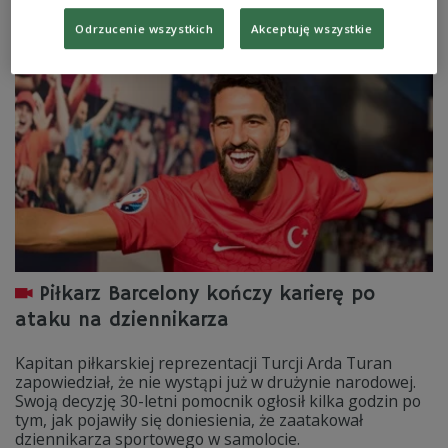
reprezentacją Turcji. Okoliczności dymysji są szokujące.
Odrzucenie wszystkich
Akceptuję wszystkie
Zobacz więcej na temat:
Piłka nożna
Rosja 2018
Piłkarz Barcelony kończy karierę po
ataku na dziennikarza
Kapitan piłkarskiej reprezentacji Turcji Arda Turan
zapowiedział, że nie wystąpi już w drużynie narodowej.
Swoją decyzję 30-letni pomocnik ogłosił kilka godzin po
tym, jak pojawiły się doniesienia, że zaatakował
dziennikarza sportowego w samolocie.