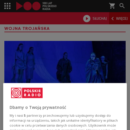
shopping_cart



SŁUCHAJ
WIĘCEJ

WOJNA TROJAŃSKA
Kiedy wojna zatrzymuje czas. "Trojanki" w
Dbamy o Twoją prywatność
Teatrze Powszechnym
My i nasi
5
partnerzy przechowujemy lub uzyskujemy dostęp do
informacji na urządzeniu, takich jak unikalne identyfikatory w plikach
"Trojanki" Eurypidesa powracają na scenę Teatru
cookie w celu przetwarzania danych osobowych. Użytkownik może