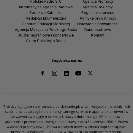
Polskie Radio S.A.
Agencja Promocji
Informacyjna Agencja Radiowa
Agencja Reklamy
Redakcja Katolicka
Regulamin serwisu
Redakcja Ekumeniczna
Polityka prywatności
Centrum Edukacji Medialnej
Ustawienia prywatności
Agencja Muzyczna Polskiego Radia
Dane osobowe
Studia nagraniowe i koncertowe
Kontakt
Sklep Polskiego Radia
Znajdziesz nas na
Treści, znajdujące się w serwisie polskieradio.pl, w tym wszystkie materiały i ich
części oraz poszczególne elementy samego serwisu mają charakter utworów
lub wytworów objętych ochroną Ustawy z dnia 4 lutego 1994 r. o prawie
autorskim i prawach pokrewnych lub Ustawy z dnia 30 czerwca 2000 r. Prawo
własności przemysłowej. Prawa o których mowa w zdaniu poprzedzającym
przysługują Polskiemu Radiu S.A. w likwidacji lub podmiotom trzecim.