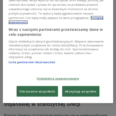
Powszechnego w Warszawie w nowej interpretacji
zaakceptować swoje wybory lub zarządzać nimi, klikając poniżej, jak
również skorzystać z prawa do sprzeciwu na podstawie prawnie
Aleksandry Bielewicz. Twórcy budują spektakl poprzez
uzasadnionego interesu lub w dowolnym momencie na stronie
ciało, ruch i muzykę graną na żywo, opowiadając o
polityki prywatności. Te wybory będą sygnalizowane naszym
gniewie, żałobie i doświadczeniu wojny oraz o próbie
partnerom i nie będą miały wpływu na dane przeglądania.
Polityka
odzyskania sprawczości po katastrofie.
prywatności
Zobacz więcej na temat:
Dwójka
TEATR
Wraz z naszymi partnerami przetwarzamy dane w
Teatr Powszechny w Warszawie
Jakub Kukla
wojna
celu zapewnienia:
Użycie dokładnych danych geolokalizacyjnych. Aktywne skanowanie
charakterystyki urządzenia do celów identyfikacji. Przechowywanie
informacji na urządzeniu lub dostęp do nich. Spersonalizowane
reklamy i treści, pomiar reklam i treści, badnie odbiorców i
ulepszanie usług.
Lista partnerów (dostawców)
Ustawienia zaawansowane
Odrzucenie wszystkich
Akceptuję wszystkie
Ikona piękna i wojny. Mity Heleny
trojańskiej w starożytnej Grecji
Postać Heleny trojańskiej wpisuje się w wielowątkowe