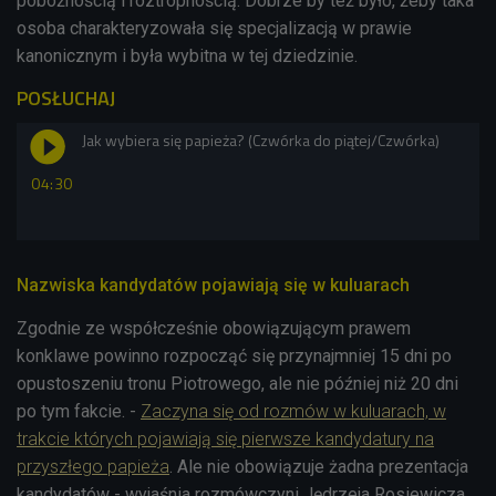
pobożnością i roztropnością. Dobrze by też było, żeby taka
osoba charakteryzowała się specjalizacją w prawie
kanonicznym i była wybitna w tej dziedzinie.
POSŁUCHAJ
Jak wybiera się papieża? (Czwórka do piątej/Czwórka)
04:30
Nazwiska kandydatów pojawiają się w kuluarach
Zgodnie ze współcześnie obowiązującym prawem
konklawe powinno rozpocząć się przynajmniej 15 dni po
opustoszeniu tronu Piotrowego, ale nie później niż 20 dni
po tym fakcie. -
Zaczyna się od rozmów w kuluarach, w
trakcie których pojawiają się pierwsze kandydatury na
przyszłego papieża
. Ale nie obowiązuje żadna prezentacja
kandydatów - wyjaśnia rozmówczyni Jędrzeja Rosiewicza.