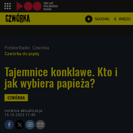
shopping_cart



WIĘCEJ
SŁUCHAJ

Polskie Radio
Czwórka
Czwórka do piątej
Tajemnice konklawe. Kto i
jak wybiera papieża?
ostatnia aktualizacja:
16.10.2023 17:40