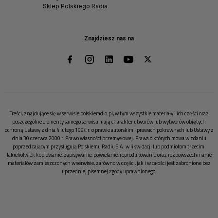
Sklep Polskiego Radia
Znajdziesz nas na
Treści, znajdujące się w serwisie polskieradio.pl, w tym wszystkie materiały i ich części oraz
poszczególne elementy samego serwisu mają charakter utworów lub wytworów objętych
ochroną Ustawy z dnia 4 lutego 1994 r. o prawie autorskim i prawach pokrewnych lub Ustawy z
dnia 30 czerwca 2000 r. Prawo własności przemysłowej. Prawa o których mowa w zdaniu
poprzedzającym przysługują Polskiemu Radiu S.A. w likwidacji lub podmiotom trzecim.
Jakiekolwiek kopiowanie, zapisywanie, powielanie, reprodukowanie oraz rozpowszechnianie
materiałów zamieszczonych w serwisie, zarówno w części, jak i w całości jest zabronione bez
uprzedniej pisemnej zgody uprawnionego.