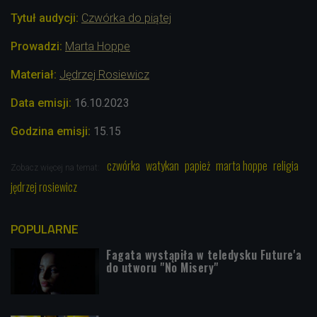
Tytuł audycji:
Czwórka do piątej
Prowadzi:
Marta Hoppe
Materiał:
Jędrzej Rosiewicz
Data emisji:
16
.10.2023
Godzina emisji:
15.15
czwórka
watykan
papież
marta hoppe
religia
Zobacz więcej na temat:
jędrzej rosiewicz
POPULARNE
Fagata wystąpiła w teledysku Future'a
do utworu "No Misery"