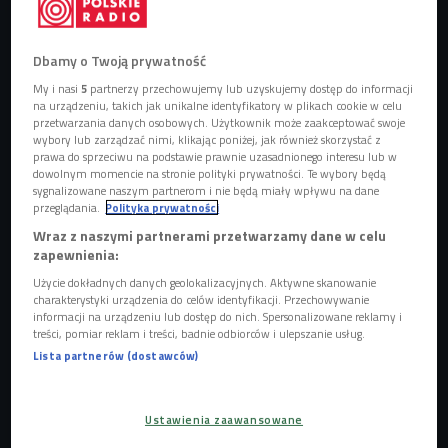
Elekcji papieża mogą dokonywać wyłącznie kardynałowie zgromadzeni na
Dbamy o Twoją prywatność
konklawe, którzy w dniu rozpoczęcia wakatu w Stolicy Apostolskiej nie
ukończyli 80 roku życia. (zdj. ilustracyjne)
Foto:
My i nasi
5
partnerzy przechowujemy lub uzyskujemy dostęp do informacji
Gorodenkoff/Shutterstock.com
na urządzeniu, takich jak unikalne identyfikatory w plikach cookie w celu
przetwarzania danych osobowych. Użytkownik może zaakceptować swoje
16 października obchodzimy 45. rocznicę wyboru
wybory lub zarządzać nimi, klikając poniżej, jak również skorzystać z
prawa do sprzeciwu na podstawie prawnie uzasadnionego interesu lub w
Karola Wojtyły na papieża.
dowolnym momencie na stronie polityki prywatności. Te wybory będą
Papieża wybierają kardynałowie w trakcie konklawe.
sygnalizowane naszym partnerom i nie będą miały wpływu na dane
przeglądania.
Polityka prywatności
Kandydaci wybierani są z ich grona. Powinni
Wraz z naszymi partnerami przetwarzamy dane w celu
odznaczać się pobożnością i znajomością prawa
zapewnienia:
kanonicznego.
Użycie dokładnych danych geolokalizacyjnych. Aktywne skanowanie
Po głosowaniu karty z nazwiskami kandydatów są
charakterystyki urządzenia do celów identyfikacji. Przechowywanie
informacji na urządzeniu lub dostęp do nich. Spersonalizowane reklamy i
palone.
treści, pomiar reklam i treści, badnie odbiorców i ulepszanie usług.
Na czas konklawe kardynałowie są zamknięci w
Lista partnerów (dostawców)
Kaplicy Sykstyńskiej.
Ustawienia zaawansowane
Kto wybiera papieża?