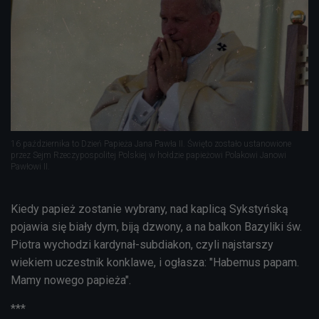
16 października to Dzień Papieża Jana Pawła II. Święto zostało ustanowione
przez Sejm Rzeczypospolitej Polskiej w hołdzie papieżowi Polakowi Janowi
Pawłowi II.
Kiedy papież zostanie wybrany, nad kaplicą Sykstyńską
pojawia się biały dym, biją dzwony, a na balkon Bazyliki św.
Piotra wychodzi kardynał-subdiakon, czyli najstarszy
wiekiem uczestnik konklawe, i ogłasza: "Habemus papam.
Mamy nowego papieża".
***