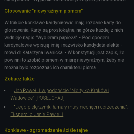
Głosowanie "niewyraźnym pismem"
W trakcie konklawe kardynałowie mają rozdane karty do
głosowania. Karty są prostokątne, na górze każdej z nich
widnieje napis "Wybieram papieża". - Pod spodem
kardynałowie wpisują imię i nazwisko kandydata elekta -
mówi dr Katarzyna Iwanicka. - W konstytucji jest zapis, że
powinni to zrobić pismem w miarę niewyraźnym, żeby nie
można było rozpoznać ich charakteru pisma.
Zobacz także:
Jan Paweł II w podcaście "Nie tylko Kraków i
Wadowice" [POSŁUCHAJ]
"Jego pielgrzymki łamały mury niechęci i uprzedzenia".
Eksperci o Janie Pawle II
Konklawe - zgromadzenie ściśle tajne