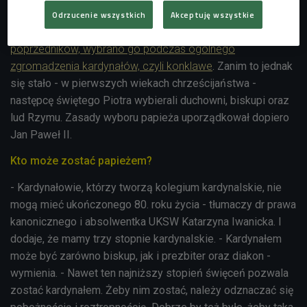
16 października 2023 mija 45 lat od wyboru kardynała
Odrzucenie wszystkich
Akceptuję wszystkie
Karola Wojtyły na papieża. Podobnie jak jego
poprzedników, wybrano go podczas ogólnego
zgromadzenia kardynałów, czyli konklawe
. Zanim to jednak
się stało - w pierwszych wiekach chrześcijaństwa -
następcę świętego Piotra wybierali duchowni, biskupi oraz
lud Rzymu. Zasady wyboru papieża uporządkował dopiero
Jan Paweł II.
Kto może zostać papieżem?
- Kardynałowie, którzy tworzą kolegium kardynalskie, nie
mogą mieć ukończonego 80. roku życia - tłumaczy
dr prawa
kanonicznego i absolwentka UKSW Katarzyna Iwanicka. I
dodaje, że mamy trzy stopnie kardynalskie. - Kardynałem
może być zarówno biskup, jak i prezbiter oraz diakon -
wymienia. - Nawet ten najniższy stopień święceń pozwala
zostać kardynałem. Żeby nim zostać, należy odznaczać się