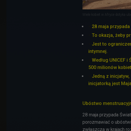
Wiele kobiet w Afryce dotyka u
28 maja przypada
To okazja, żeby 
Jest to ogranicz
intymnej.
Według UNICEF i Ś
500 milionów kobie
Jedną z inicjatyw,
inicjatorką jest Maj
Ubóstwo menstruacyjne
28 maja przypada Świat
porozmawiać o ubóstwie
zwłaszcza w krajach ro