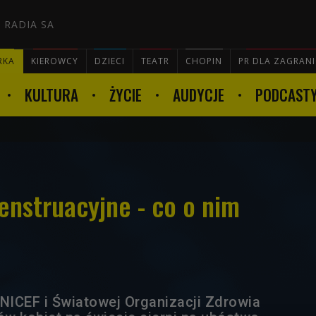
 RADIA SA
RKA
KIEROWCY
DZIECI
TEATR
CHOPIN
PR DLA ZAGRAN
KULTURA
ŻYCIE
AUDYCJE
PODCAST

nstruacyjne - co o nim
ICEF i Światowej Organizacji Zdrowia