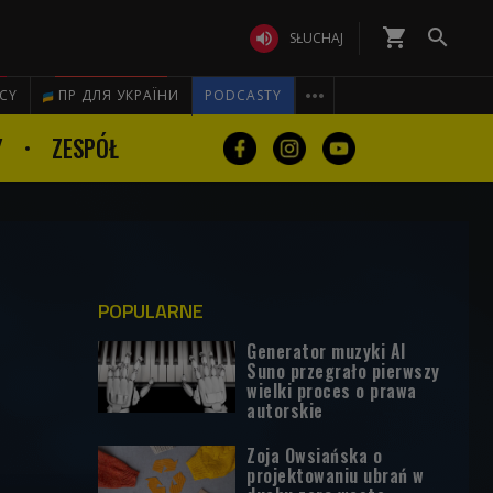
shopping_cart


SŁUCHAJ

ICY
ПР ДЛЯ УКРАЇНИ
PODCASTY
Y
ZESPÓŁ
POPULARNE
Generator muzyki AI
Suno przegrało pierwszy
wielki proces o prawa
autorskie
Zoja Owsiańska o
projektowaniu ubrań w