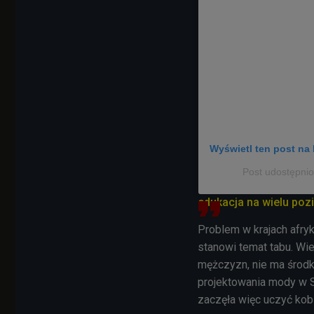
Wyświetl ten post na 
Post udostępnio
edukacja na wielu po
Problem w krajach afry
stanowi temat tabu. Wie
mężczyzn, nie ma środk
projektowania mody w S
zaczęła więc uczyć kob