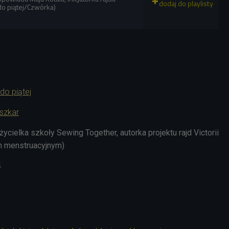
 do piątej/Czwórka)
do piątej
szkar
ożycielka szkoły
Sewing Together
, autorka projektu rajd Victorii
 menstruacyjnym)
4