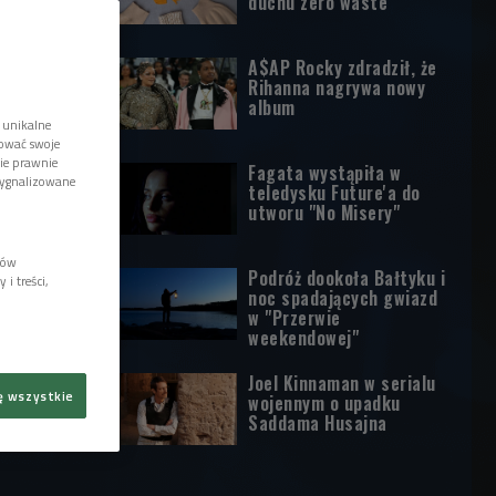
duchu zero waste
A$AP Rocky zdradził, że
Rihanna nagrywa nowy
album
 unikalne
tować swoje
wie prawnie
Fagata wystąpiła w
sygnalizowane
teledysku Future'a do
utworu "No Misery"
lów
Podróż dookoła Bałtyku i
i treści,
noc spadających gwiazd
w "Przerwie
weekendowej"
Joel Kinnaman w serialu
ę wszystkie
wojennym o upadku
Saddama Husajna