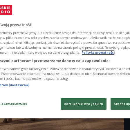
ów kobiet na świecie cierpi na ubóstwo
 Polsce, jak podaje Kulczyk Foundation, ten
koło pięciuset tysięcy kobiet. W Światowy
nstruacyjnej, sprawdzamy co to jest, a
Twoją prywatność
est Maja Kotala, autorka projektu
d Victoria.
artnerzy przechowujemy lub uzyskujemy dostęp do informacji na urządzeniu, takich jak
ory w plikach cookie w celu przetwarzania danych osobowych. Użytkownik może zaakcep
arządzać nimi, klikając poniżej, jak również skorzystać z prawa do sprzeciwu na podsta
go interesu lub w dowolnym momencie na stronie polityki prywatności. Te wybory będą 
nerom i nie będą miały wpływu na dane przeglądania.
Polityka prywatności
szymi partnerami przetwarzamy dane w celu zapewnienia:
dnych danych geolokalizacyjnych. Aktywne skanowanie charakterystyki urządzenia do ce
i. Przechowywanie informacji na urządzeniu lub dostęp do nich. Spersonalizowane reklamy 
m i treści, badnie odbiorców i ulepszanie usług.
nerów (dostawców)
a zaawansowane
Odrzucenie wszystkich
Akceptuj