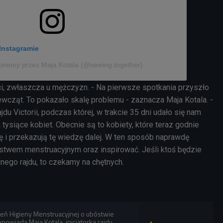
Instagramie
pniony przez Maja Kotala (@sewing.together)
i, zwłaszcza u mężczyzn. - Na pierwsze spotkania przyszło
ewcząt. To pokazało skalę problemu - zaznacza Maja Kotala. -
du Victorii, podczas której, w trakcie 35 dni udało się nam
tysiące kobiet. Obecnie są to kobiety, które teraz godnie
 i przekazują tę wiedzę dalej. W ten sposób naprawdę
twem menstruacyjnym oraz inspirować. Jeśli ktoś będzie
jnego rajdu, to czekamy na chętnych.
ń Higieny Menstruacyjnej o ubóstwie
owiada Maja Kotala, inicjatorka rajdu