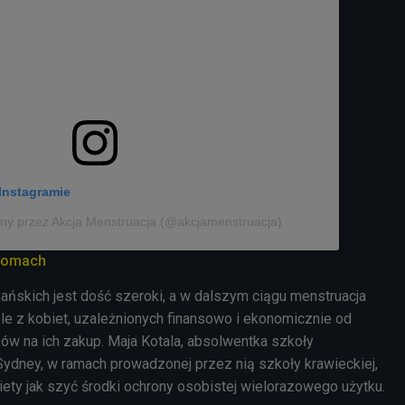
Instagramie
ny przez Akcja Menstruacja (@akcjamenstruacja)
ziomach
kańskich jest dość szeroki, a w dalszym ciągu menstruacja
le z kobiet, uzależnionych finansowo i ekonomicznie od
ów na ich zakup. Maja Kotala, absolwentka szkoły
ydney, w ramach prowadzonej przez nią szkoły krawieckiej,
iety jak szyć środki ochrony osobistej wielorazowego użytku.