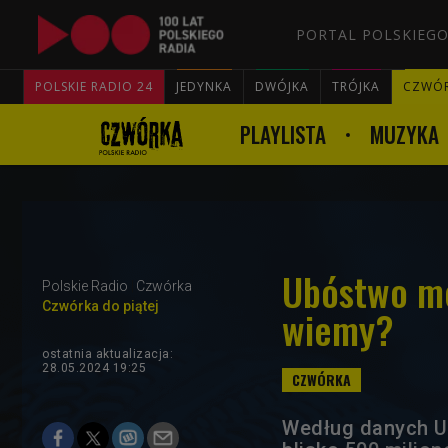
PORTAL POLSKIEGO
POLSKIE RADIO 24
JEDYNKA
DWÓJKA
TRÓJKA
CZWÓ
PLAYLISTA
MUZYKA
Ubóstwo me
Polskie Radio
Czwórka
Czwórka do piątej
wiemy?
ostatnia aktualizacja:
28.05.2024 19:25
Według danych UN