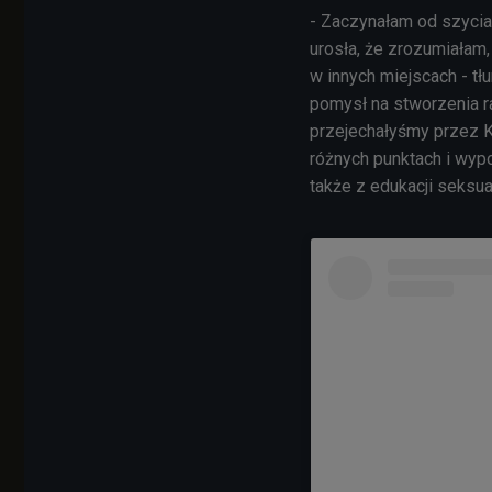
- Zaczynałam od szyci
urosła, że zrozumiałam,
w innych miejscach - tł
pomysł na stworzenia raj
przejechałyśmy przez K
różnych punktach i wypo
także z edukacji seksua