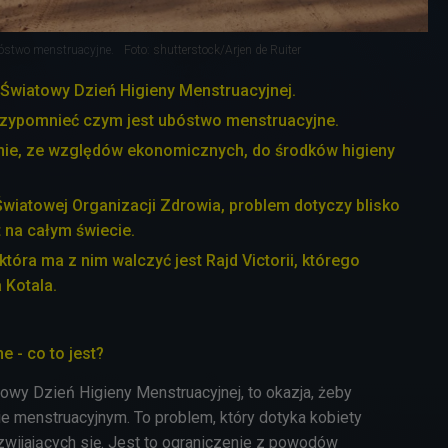
bóstwo menstruacyjne.
Foto: shutterstock/Arjen de Ruiter
 Światowy Dzień Higieny Menstruacyjnej.
przypomnieć czym jest ubóstwo menstruacyjne.
enie, ze względów ekonomicznych, do środków higieny
wiatowej Organizacji Zdrowia, problem dotyczy blisko
t na całym świecie.
 która ma z nim walczyć jest Rajd Victorii, którego
a Kotala.
 - co to jest?
owy Dzień Higieny Menstruacyjnej, to okazja, żeby
 menstruacyjnym. To problem, który dotyka kobiety
zwijających się. Jest to ograniczenie z powodów