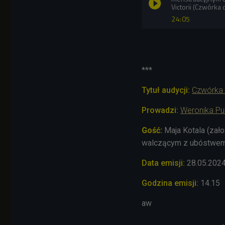
Victorii (Czwórka
24:05
***
Tytuł audycji:
Czwórka 
Prowadzi:
Weronika Pu
Gość:
Maja Kotala (zał
walczącym z ubóstwem
Data emisji:
28.05.202
Godzina emisji:
14.15
aw