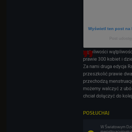
Wyświetl ten post na 
Post udostę
wątpliwości wątpliwośc
prawie 300 kobiet i dzi
Za nami druga edycja Raj
przeszkolić prawie dwa 
przechodzą menstruację
możemy walczyć z ubós
chciał dołączyć do kole
POSŁUCHAJ
W Światowym Dzie
menstruacyjnym op