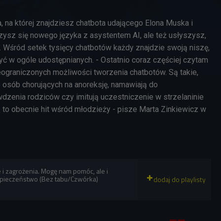
ma, na której znajdziesz chatbota udającego Elona Muska i
ysz się nowego języka z asystentem AI, ale też usłyszysz,
. Wśród setek tysięcy chatbotów każdy znajdzie swoją niszę,
yć w ogóle udostępnianych. - Ostatnio coraz częściej czytam
eograniczonych możliwości tworzenia chatbotów. Są takie,
e osób chorujących na anoreksję, namawiają do
dzenia rodziców czy imitują uczestniczenie w strzelaninie
 to obecnie hit wśród młodzieży - pisze Marta Zinkiewicz w
 i zagrożenia. Mogę nam pomóc, ale i
zpieczeństwo (Bez tabu/Czwórka)