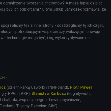
e ograniczenie tworzenia chatbotów? A może lepiej działać
mogą być ich odbiorcami? O tym Jakub Jamrozek rozmawiał ze
pojrzeliśmy też z innej strony - dostrzegliśmy tę ich część,
 młodym, potrzebującym wsparcia czy walczącym o swoje
owe technologie mogą
być
, i są, wykorzystywane do
ozek
icz
(dziennikarką Czwórki i INNPoland),
Piotr Paweł
 gry RPG i LARP),
Stanisław Karkosz
(kognitywistą,
 chatbota, wspierającego zdrowie psychiczne,
(Fundacja "Dajemy Dzieciom Siłę")