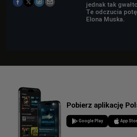
jednak tak gwałt
Te odczucia potę
Elona Muska.
Pobierz aplikację Po
Google Play
App Sto