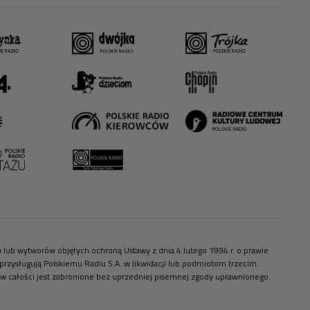
ów lub wytworów objętych ochroną Ustawy z dnia 4 lutego 1994 r. o prawie
zysługują Polskiemu Radiu S.A. w likwidacji lub podmiotom trzecim.
 w całości jest zabronione bez uprzedniej pisemnej zgody uprawnionego.