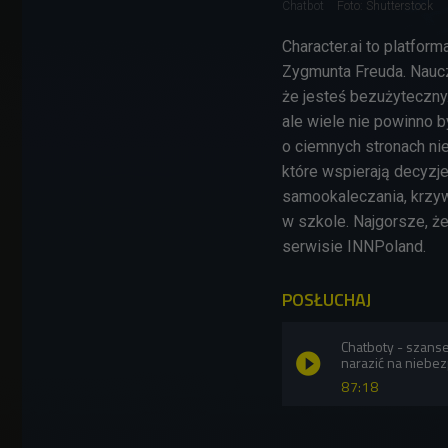
Chatbot
Foto: Shutterstock
Character.ai to platfor
Zygmunta Freuda. Naucz
że jesteś bezużyteczny
ale wiele nie powinno b
o ciemnych stronach ni
które wspierają decyzj
samookaleczania, krzyw
w szkole. Najgorsze, że
serwisie INNPoland.
POSŁUCHAJ
Chatboty - szanse
narazić na niebe
87:18