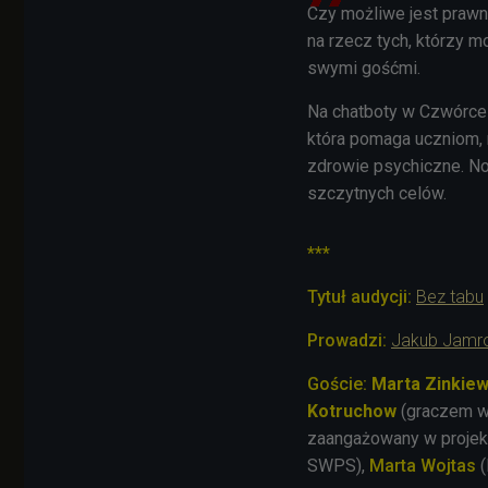
Czy możliwe jest prawn
na rzecz tych, którzy 
swymi gośćmi.
Na chatboty w Czwórce s
która pomaga uczniom,
zdrowie psychiczne. N
szczytnych celów.
***
Tytuł audycji:
Bez tabu
Prowadzi:
Jakub Jamr
Goście:
Marta Zinkiew
Kotruchow
(graczem w
zaangażowany w projekt
SWPS),
Marta Wojtas