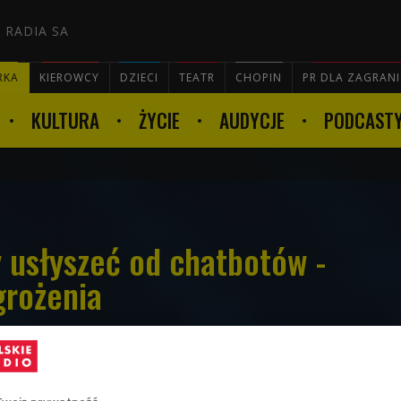
 RADIA SA
RKA
KIEROWCY
DZIECI
TEATR
CHOPIN
PR DLA ZAGRAN
KULTURA
ŻYCIE
AUDYCJE
PODCAST

usłyszeć od chatbotów -
grożenia
 osób zaczyna korzystać z chatbotów