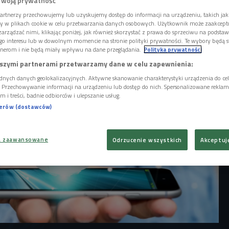
ucznej inteligencji, takich jak ChatGPT,
Twoją prywatność
z więcej niebezpieczeństw. W środowej
artnerzy przechowujemy lub uzyskujemy dostęp do informacji na urządzeniu, takich jak
u" zastanowimy się, ile możemy zyskać,
ory w plikach cookie w celu przetwarzania danych osobowych. Użytkownik może zaakcep
arządzać nimi, klikając poniżej, jak również skorzystać z prawa do sprzeciwu na podsta
w, i jakie jest ryzyko.
go interesu lub w dowolnym momencie na stronie polityki prywatności. Te wybory będą 
nerom i nie będą miały wpływu na dane przeglądania.
Polityka prywatności
szymi partnerami przetwarzamy dane w celu zapewnienia:
dnych danych geolokalizacyjnych. Aktywne skanowanie charakterystyki urządzenia do ce
i. Przechowywanie informacji na urządzeniu lub dostęp do nich. Spersonalizowane reklamy 
m i treści, badnie odbiorców i ulepszanie usług.
nerów (dostawców)
a zaawansowane
Odrzucenie wszystkich
Akceptuj