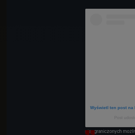
Wyświetl ten post na 
Post udost
nieograniczonych możli