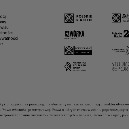
ocji
amy
rwisu
atności
ywatności
we
riały i ich części oraz poszczególne elementy samego serwisu mają charakter utwor
r. Prawo własności przemysłowej. Prawa o których mowa w zdaniu poprzedzającym pr
 rozpowszechnianie materiałów zamieszczonych w serwisie, zarówno w części, jak i