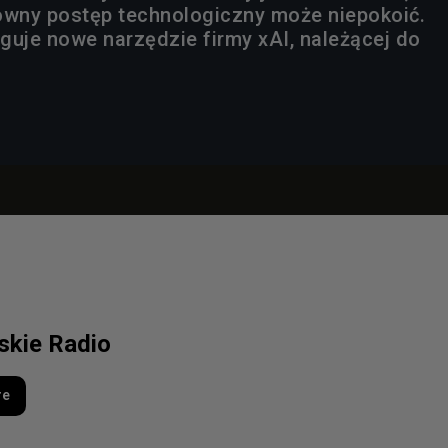
owny postęp technologiczny może niepokoić.
guje nowe narzędzie firmy xAI, należącej do
lskie Radio
re