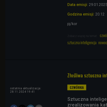
Data emisji:
29.01.202
Godzina emisji:
20.12
pj/kor
czwó
Zobacz więcej na temat:
sztuczna inteligencja
nowoc
Złośliwa sztuczna i
ostatnia aktualizacja:
28.11.2024 19:41
Sztuczna intelig
zrealizowania ka