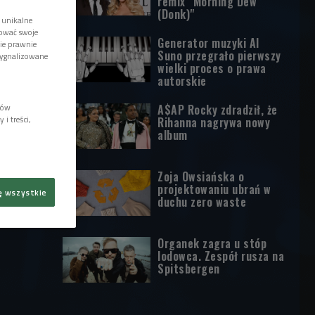
remix "Morning Dew
(Donk)"
 unikalne
tować swoje
Generator muzyki AI
wie prawnie
Suno przegrało pierwszy
sygnalizowane
wielki proces o prawa
autorskie
A$AP Rocky zdradził, że
lów
i treści,
Rihanna nagrywa nowy
album
Zoja Owsiańska o
projektowaniu ubrań w
ę wszystkie
duchu zero waste
Organek zagra u stóp
lodowca. Zespół rusza na
Spitsbergen