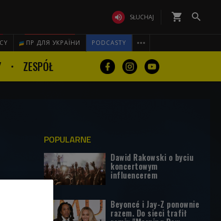
shopping_cart


SŁUCHAJ

ICY
ПР ДЛЯ УКРАЇНИ
PODCASTY
Y
ZESPÓŁ
POPULARNE
Dawid Rakowski o byciu
koncertowym
influencerem
Beyoncé i Jay-Z ponownie
razem. Do sieci trafił