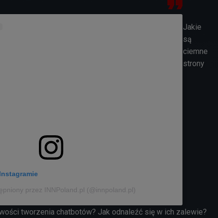
Jakie
są
ciemne
strony
Instagramie
ępniony przez INNPoland.pl (@innpoland.pl)
wości tworzenia chatbotów? Jak odnaleźć się w ich zalewie?