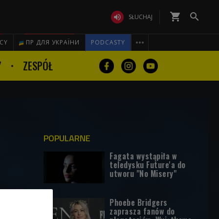
shopping_cart


SŁUCHAJ

ICY
ПР ДЛЯ УКРАЇНИ
PODCASTY
Y
ZESPÓŁ
POPULARNE
Fagata wystąpiła w
teledysku Future'a do
utworu "No Misery"
Phoebe Bridgers
zaprasza fanów do