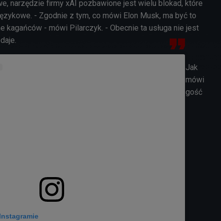
e, narzędzie firmy xAI pozbawione jest wielu blokad, które
językowe. - Zgodnie z tym, co mówi Elon Musk, ma być to
 kagańców - mówi Pilarczyk. - Obecnie ta usługa nie jest
daje.
Jak
mówi
gość
Instagramie