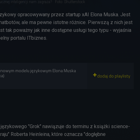
cznej inteligencji nam zagraża?
Foto: Shutterstock
ęzykowy opracowywany przez startup xAI Elona Muska. Jest
atbotów, ale ma pewne istotne różnice. Pierwszą z nich jest
st tak poważny jak inne dostępne usługi tego typu - wyjaśnia
zelny portalu ITbiznes.
 o nowym modelu językowym Elona Muska
ka)
ęzykowego "Grok" nawiązuje do terminu z książki science-
raju" Roberta Heinleina, które oznacza "dogłębne