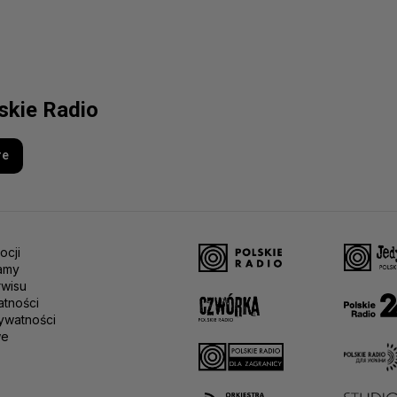
lskie Radio
re
ocji
amy
rwisu
atności
ywatności
we