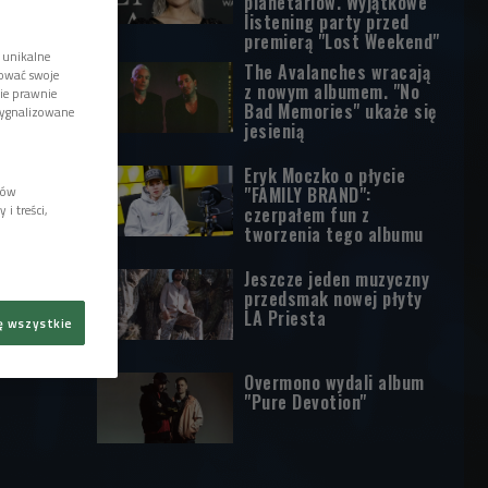
planetariów. Wyjątkowe
listening party przed
premierą "Lost Weekend"
 unikalne
The Avalanches wracają
tować swoje
z nowym albumem. "No
wie prawnie
Bad Memories" ukaże się
sygnalizowane
jesienią
Eryk Moczko o płycie
lów
"FAMILY BRAND":
i treści,
czerpałem fun z
tworzenia tego albumu
Jeszcze jeden muzyczny
przedsmak nowej płyty
LA Priesta
ę wszystkie
Overmono wydali album
"Pure Devotion"