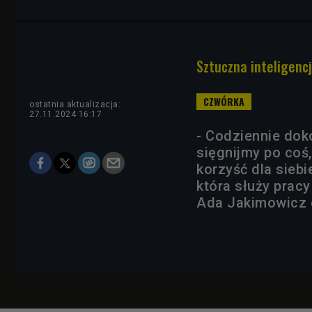
Sztuczna inteligenc
ostatnia aktualizacja:
27.11.2024 16:17
- Codziennie dok
sięgnijmy po coś
korzyść dla siebi
która służy prac
Ada Jakimowicz 