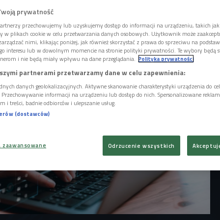
tastroficznych scenariuszy jeszcze daleko,
owny postęp technologiczny może niepokoić.
Twoją prywatność
guje nowe narzędzie firmy xAI, należącej do
artnerzy przechowujemy lub uzyskujemy dostęp do informacji na urządzeniu, takich jak
ory w plikach cookie w celu przetwarzania danych osobowych. Użytkownik może zaakcep
arządzać nimi, klikając poniżej, jak również skorzystać z prawa do sprzeciwu na podsta
go interesu lub w dowolnym momencie na stronie polityki prywatności. Te wybory będą 
nerom i nie będą miały wpływu na dane przeglądania.
Polityka prywatności
szymi partnerami przetwarzamy dane w celu zapewnienia:
dnych danych geolokalizacyjnych. Aktywne skanowanie charakterystyki urządzenia do ce
i. Przechowywanie informacji na urządzeniu lub dostęp do nich. Spersonalizowane reklamy 
m i treści, badnie odbiorców i ulepszanie usług.
nerów (dostawców)
a zaawansowane
Odrzucenie wszystkich
Akceptuj