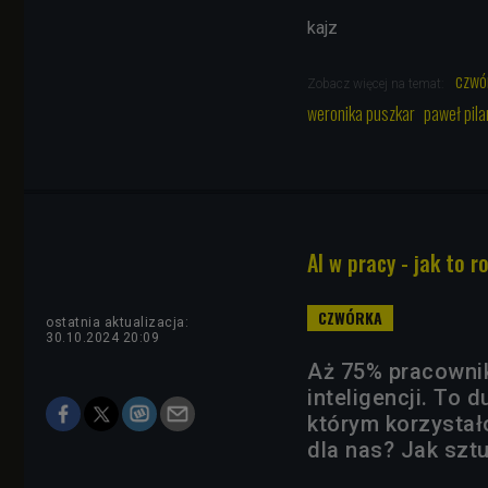
kajz
czwó
Zobacz więcej na temat:
weronika puszkar
paweł pila
AI w pracy - jak to r
ostatnia aktualizacja:
30.10.2024 20:09
Aż 75% pracownik
inteligencji. To
którym korzystał
dla nas? Jak sztu