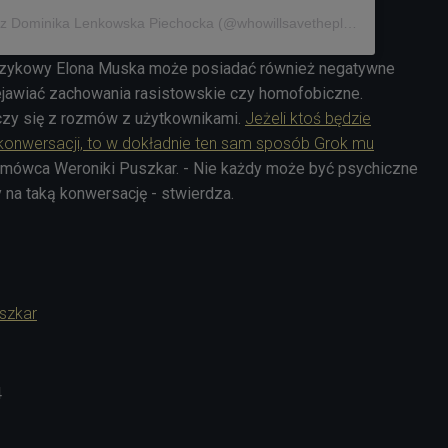
Post udostępniony przez Dominika Lenkowska Piechocka (@whowillsavetheplanet)
ęzykowy Elona Muska może posiadać również negatywne
ejawiać zachowania rasistowskie czy homofobiczne.
uczy się z rozmów z użytkownikami.
Jeżeli ktoś będzie
 konwersacji, to w dokładnie ten sam sposób Grok mu
zmówca Weroniki Puszkar. - Nie każdy może być psychiczne
 na taką konwersację - stwierdza.
szkar
4