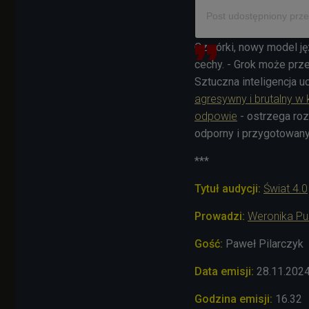
Czwórki, nowy model j
cechy. - Grok może prz
Sztuczna inteligencja 
agresywny i brutalny w
odpowie
- ostrzega ro
odporny i przygotowany
***
Tytuł audycji:
Świat 4.0
Prowadzi:
Weronika Pu
Gość:
Paweł Pilarczyk
Data emisji:
28.11.202
Godzina emisji:
16.32