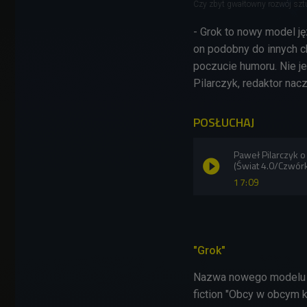
Czy zbyt gwałtowny rozwój sztu
- Grok to nowy model j
on podobny do innych ch
poczucie humoru. Nie je
Pilarczyk, redaktor nac
POSŁUCHAJ
Paweł Pilarczyk
(Świat 4.0/Czwór
17:09
"Grok"
Nazwa nowego modelu j
fiction "Obcy w obcym k