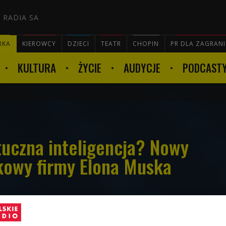
 RADIA SA
RKA
KIEROWCY
DZIECI
TEATR
CHOPIN
PR DLA ZAGRAN
KULTURA
ŻYCIE
AUDYCJE
PODCAST

tuczna inteligencja? Nowy
kowy firmy Elona Muska
encja rozwija się z każdym dniem. Do