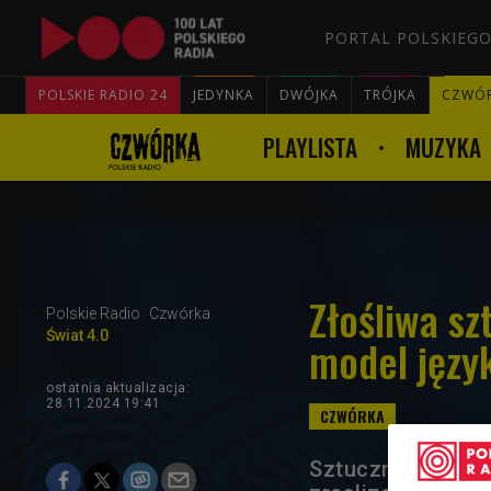
PORTAL POLSKIEGO
POLSKIE RADIO 24
JEDYNKA
DWÓJKA
TRÓJKA
CZWÓ
PLAYLISTA
MUZYKA
Złośliwa sz
Polskie Radio
Czwórka
Świat 4.0
model języ
ostatnia aktualizacja:
28.11.2024 19:41
Sztuczna intelig