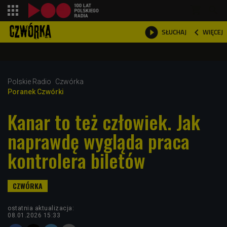
shopping_cart



WIĘCEJ
SŁUCHAJ

Polskie Radio
Czwórka
Poranek Czwórki
Kanar to też człowiek. Jak
naprawdę wygląda praca
kontrolera biletów
ostatnia aktualizacja:
08.01.2026 15:33