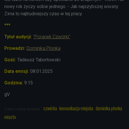
nowy rok życzy sobie jednego: - Jak najszybszej wiosny.
Zima to najtrudniejszy czas w tej pracy.
***
Tytuł audycji:
"Poranek Czwórki"
Prowadzi:
Dominika Płonka
Gość:
Tadeusz Tabortowski
Data emisji:
08.01.2025
Godzina:
9.15
gV
czwórka
komunikacja miejska
dominika płonka
Zobacz więcej na temat:
miasto