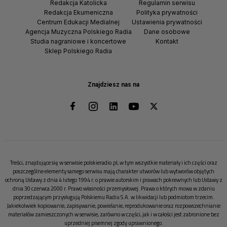
Redakcja Katolicka
Regulamin serwisu
Redakcja Ekumeniczna
Polityka prywatności
Centrum Edukacji Medialnej
Ustawienia prywatności
Agencja Muzyczna Polskiego Radia
Dane osobowe
Studia nagraniowe i koncertowe
Kontakt
Sklep Polskiego Radia
Znajdziesz nas na
Treści, znajdujące się w serwisie polskieradio.pl, w tym wszystkie materiały i ich części oraz
poszczególne elementy samego serwisu mają charakter utworów lub wytworów objętych
ochroną Ustawy z dnia 4 lutego 1994 r. o prawie autorskim i prawach pokrewnych lub Ustawy z
dnia 30 czerwca 2000 r. Prawo własności przemysłowej. Prawa o których mowa w zdaniu
poprzedzającym przysługują Polskiemu Radiu S.A. w likwidacji lub podmiotom trzecim.
Jakiekolwiek kopiowanie, zapisywanie, powielanie, reprodukowanie oraz rozpowszechnianie
materiałów zamieszczonych w serwisie, zarówno w części, jak i w całości jest zabronione bez
uprzedniej pisemnej zgody uprawnionego.