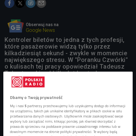
Obserwuj nas na
Google News
Kontroler biletów to jedna z tych profesji,
które pasażerowie widzą tylko przez
kilkadziesiąt sekund - zwykle w momencie
największego stresu. W "Poranku Czwórki"
o kulisach tej pracy opowiedział Tadeusz
Tabortowski, od kilku lat kontroler
warszawskiego transportu publicznego.
Dbamy o Twoją prywatność
My i nasi
5
partnerzy przechowujemy lub uzyskujemy dostęp do informacji
na urządzeniu, takich jak unikalne identyfikatory w plikach cookie w celu
przetwarzania danych osobowych. Użytkownik może zaakceptować swoje
wybory lub zarządzać nimi, klikając poniżej, jak również skorzystać z
prawa do sprzeciwu na podstawie prawnie uzasadnionego interesu lub w
dowolnym momencie na stronie polityki prywatności. Te wybory będą