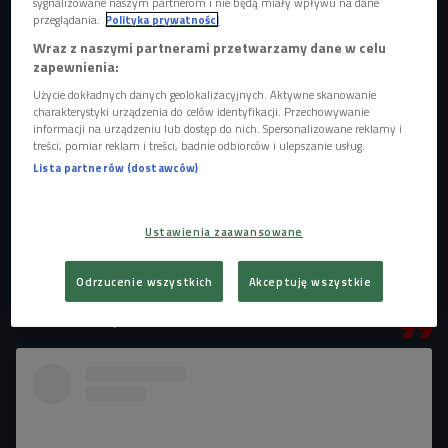
sygnalizowane naszym partnerom i nie będą miały wpływu na dane
przeglądania.
Polityka prywatności
Wraz z naszymi partnerami przetwarzamy dane w celu
zapewnienia:
Użycie dokładnych danych geolokalizacyjnych. Aktywne skanowanie
Tadeusz Tabortowski
Foto: Piotr Podlewski/Czwórka
charakterystyki urządzenia do celów identyfikacji. Przechowywanie
informacji na urządzeniu lub dostęp do nich. Spersonalizowane reklamy i
Jak tłumaczy Tadeusz Tabortowski, praca warszawskiego
treści, pomiar reklam i treści, badnie odbiorców i ulepszanie usług.
Lista partnerów (dostawców)
kontrolera biletów odbywa się w systemie zmianowym - od
wczesnych godzin porannych aż do późnego wieczora.
Dzień zaczyna się od odprawy w siedzibie firmy przy
Ustawienia zaawansowane
Grochowskiej, pobrania sprzętu i przydzielenia rejonu. -
Jeżeli pracuję efektywnie, to mogę sobie wybrać rejon.
Odrzucenie wszystkich
Akceptuję wszystkie
Wszystko zależy od tego, jak wygląda moja praca danego
dnia - tłumaczy.