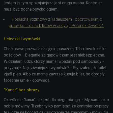
jestem ja, tym spokojniejsza jest druga osoba. Kontroler
musi być trochę psychologiem.
Posłuchaj rozmowy z Tadeuszem Tobortowskim o
pracy kontrolera biletów w audycji "Poranek Czwórki".
Ucieczki i wymówki
Choć prawo pozwala na ujęcie pasażera, Tab-rtowski unika
pościgów. - Bieganie za gapowiczem jest niebezpieczne.
Widziałem ludzi, którzy niemal wpadali pod samochody -
przyznaje. Najdziwniejsze wymówki? - Słyszałem, że bilet
zjadł pies. Albo że mama zawsze kupuje bilet, bo dorosły
facet nie umie - opowiada.
"Kanar" bez obrazy
Określenie "kanar" nie jest dla niego obelgą. - My sami tak o
sobie mówimy. Trzeba tylko pamiętać, że kontroler po pracy
też idzie na koncert czy spotkanie ze znajomym - mówi. Na