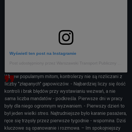
Wyświetl ten post na Instagramie
Post udostępniony przez Warszawski Transport Publiczny (@wtp_warszawa)
Wbrew popularnym mitom, kontrolerzy nie są rozliczani z
liczby "złapanych" gapowiczów. - Najbardziej liczy się ilość
kontroli i brak błędów przy wystawianiu wezwań, a nie
sama liczba mandatów - podkreśla. Pierwsze dni w pracy
były dla niego ogromnym wyzwaniem. - Pierwszy dzień to
był jeden wielki stres. Najtrudniejsze było karanie pasażera,
ręce się trzęsły przez pierwsze tygodnie - wspomina. Dziś
kluczowe są opanowanie i rozmowa. – Im spokojniejszy