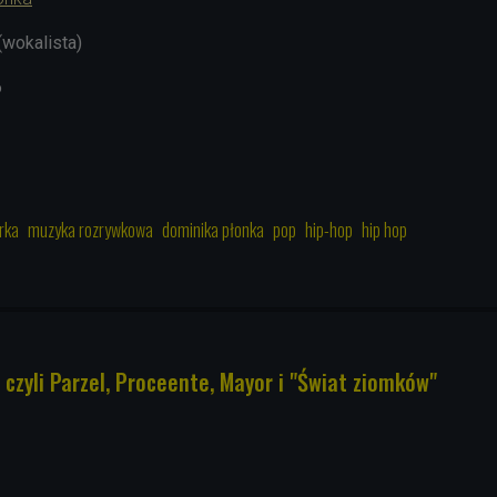
(wokalista)
6
rka
muzyka rozrywkowa
dominika płonka
pop
hip-hop
hip hop
czyli Parzel, Proceente, Mayor i "Świat ziomków"