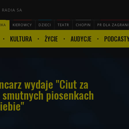
 RADIA SA
RKA
KIEROWCY
DZIECI
TEATR
CHOPIN
PR DLA ZAGRAN
KULTURA
ŻYCIE
AUDYCJE
PODCAST

ncarz wydaje "Ciut za
W smutnych piosenkach
iebie"