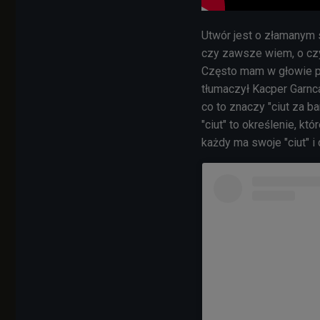
Utwór jest o złamanym s
czy zawsze wiem, o czy
Często mam w głowie po
tłumaczył Kacper Garnca
co to znaczy "ciut za bar
"ciut" to określenie, k
każdy ma swoje "ciut" i