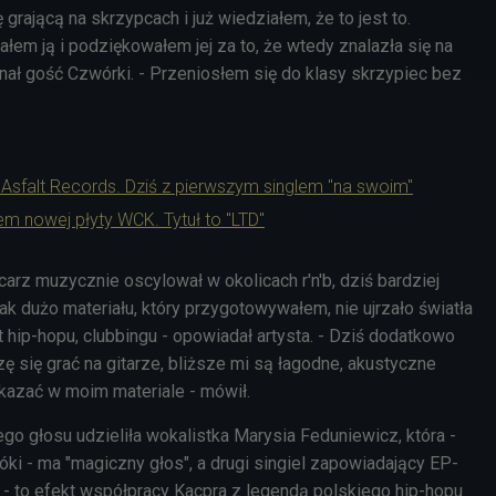
rającą na skrzypcach i już wiedziałem, że to jest to.
łem ją i podziękowałem jej za to, że wtedy znalazła się na
nał gość Czwórki. - Przeniosłem się do klasy skrzypiec bez
 Asfalt Records. Dziś z pierwszym singlem "na swoim"
em nowej płyty WCK. Tytuł to "LTD"
arz muzycznie oscylował w okolicach r'n'b, dziś bardziej
tak dużo materiału, który przygotowywałem, nie ujrzało światła
t hip-hopu, clubbingu - opowiadał artysta. - Dziś dodatkowo
zę się grać na gitarze, bliższe mi są łagodne, akustyczne
okazać w moim materiale - mówił.
go głosu udzieliła wokalistka Marysia Feduniewicz, która -
ki - ma "magiczny głos", a drugi singiel zapowiadający EP-
ił" - to efekt współpracy Kacpra z legendą polskiego hip-hopu