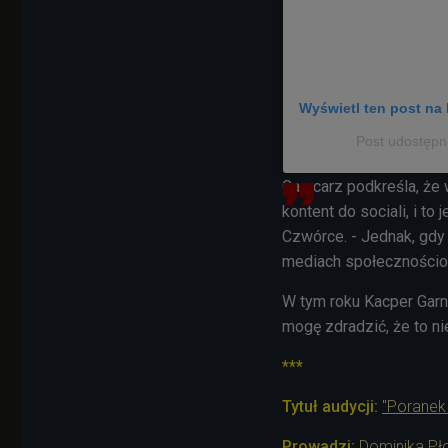
Wyświetl ten post na 
Post udostępn
Garncarz podkreśla, że
kontent do sociali, i t
Czwórce. - Jednak, gdy 
mediach społecznościow
W tym roku Kacper Garnc
mogę zdradzić, że to n
***
Tytuł audycji:
"Poranek
Prowadzi:
Dominika Pł