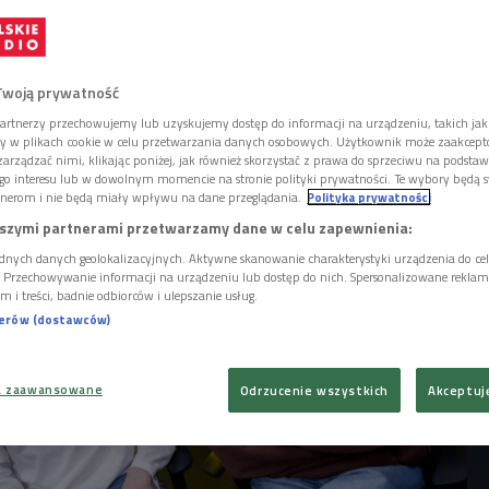
 za bardzo" światło dzienne ujrzeć ma 30
u. Drugi singiel na tym wydawnictwie,
zy ci sił" to numer, w którym gościnnie
.S.T.R" Ostrowski. - Długo czekałem na ten
Twoją prywatność
Czwórce Kacper Garncarz.
artnerzy przechowujemy lub uzyskujemy dostęp do informacji na urządzeniu, takich jak
ory w plikach cookie w celu przetwarzania danych osobowych. Użytkownik może zaakcep
arządzać nimi, klikając poniżej, jak również skorzystać z prawa do sprzeciwu na podsta
go interesu lub w dowolnym momencie na stronie polityki prywatności. Te wybory będą 
nerom i nie będą miały wpływu na dane przeglądania.
Polityka prywatności
szymi partnerami przetwarzamy dane w celu zapewnienia:
dnych danych geolokalizacyjnych. Aktywne skanowanie charakterystyki urządzenia do ce
i. Przechowywanie informacji na urządzeniu lub dostęp do nich. Spersonalizowane reklamy 
m i treści, badnie odbiorców i ulepszanie usług.
nerów (dostawców)
a zaawansowane
Odrzucenie wszystkich
Akceptuj