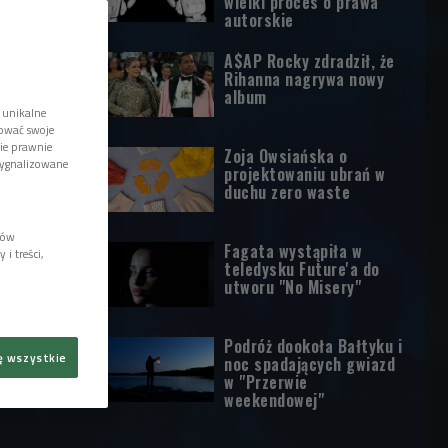
wielki proces o prawa
autorskie
A$AP Rocky zdradził, że
Rihanna nagrywa nowy
album
 unikalne
tować swoje
wie prawnie
Zoja Owsiańska o
sygnalizowane
projektowaniu ubrań w
duchu zero waste
lów
Fagata wystąpiła w
i treści,
teledysku Future'a do
utworu "No Misery"
Podróż dookoła Bałtyku i
ę wszystkie
noc spadających gwiazd
w "Przerwie
weekendowej"