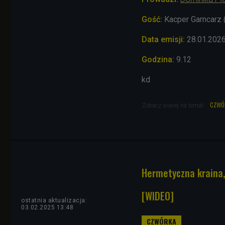
Gość:
Kacper Garncarz 
Data emisji:
28
.01.202
Godzina:
9.12
kd
czwó
Zobacz więcej na temat:
Hermetyczna kraina, 
[WIDEO]
ostatnia aktualizacja:
03.02.2025 13:48