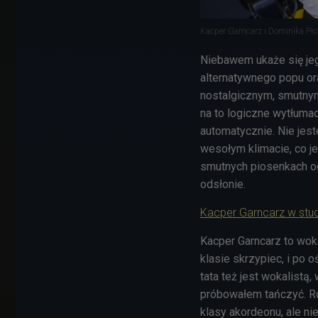
Kacper Garncarz i Dominika Pł
Niebawem ukaże się jeg
alternatywnego popu or
nostalgicznym, smutnym
na to logiczne wytłuma
automatycznie. Nie jes
wesołym klimacie, co j
smutnych piosenkach od
odsłonie.
Kacper Garncarz w stud
Kacper Garncarz to wok
klasie skrzypiec, i po 
tata też jest wokalistą
próbowałem tańczyć. Ro
klasy akordeonu, ale n