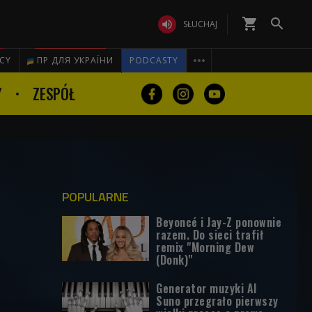
shopping_cart


SŁUCHAJ

ICY
ПР ДЛЯ УКРАЇНИ
PODCASTY
Y
ZESPÓŁ
POPULARNE
Beyoncé i Jay-Z ponownie
razem. Do sieci trafił
remix "Morning Dew
(Donk)"
Generator muzyki AI
Suno przegrało pierwszy