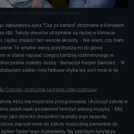
onka w Czwórce
Foto: Piotr Podlewski/Polskie Radio
o debiutancka epka "Ciut za bardzo" utrzymana w klimatach
az r&b. Teksty utworów utrzymane są raczej w klimacie
, ciężko znaleźć tam wesołe akcenty. - Nie wiem, czy mam
czenie. Te smutne wersy przychodzą mi do głowy
tem w stanie napisać czegoś bardziej rozkminionego w
ednocześnie miałoby duszę - tłumaczył Kacper Garncarz. - W
nalazłem siebie i mój fanbase chyba też woli mnie w tej
iu Czwórki- posłuchaj nagrania całej rozmowy
alista, który ma muzyczne przygotowanie. Ukończył szkołę w
ośmiu latach nauki postanowił tworzyć własną muzykę. - Mój
, więc jako dziecko chodziłem na próby jego zespołu,
dzice zapisali mnie do szkoły muzycznej pierwotnie do
ie byłem fanem tego instrumentu. Na szkolnym korytarzu