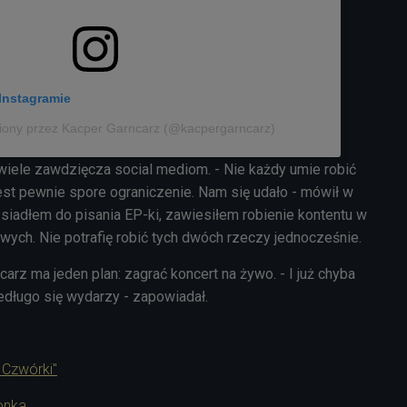
Instagramie
iony przez Kacper Garncarz (@kacpergarncarz)
 wiele zawdzięcza social mediom. - Nie każdy umie robić
o jest pewnie spore ograniczenie. Nam się udało - mówił w
siadłem do pisania EP-ki, zawiesiłem robienie kontentu w
ych. Nie potrafię robić tych dwóch rzeczy jednocześnie.
arz ma jeden plan: zagrać koncert na żywo. - I już chyba
iedługo się wydarzy - zapowiadał.
 Czwórki"
onka