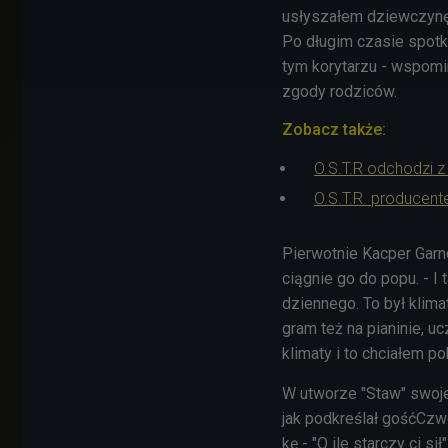
usłyszałem dziewczynę g
Po długim czasie spotka
tym korytarzu - wspomi
zgody rodziców.
Zobacz także:
O.S.T.R odchodzi z
O.S.T.R. producent
Pierwotnie Kacper Garnc
ciągnie go do popu. - I 
dziennego. To był klima
gram też na pianinie, uc
klimaty i to chciałem p
W utworze "Staw" swoje
jak podkreślał gośćCzwó
kę - "O ile starczy ci s