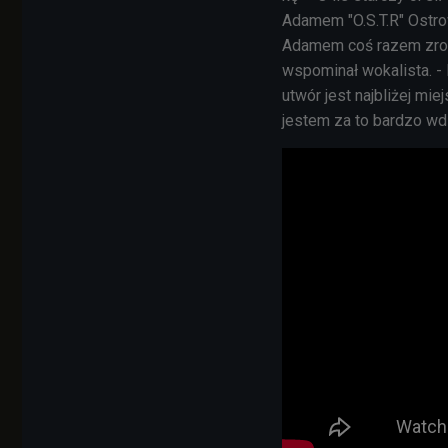
Adamem "O.S.T.R" Ostro
Adamem coś razem zrobić
wspominał wokalista. - F
utwór jest najbliżej mie
jestem za to bardzo wd