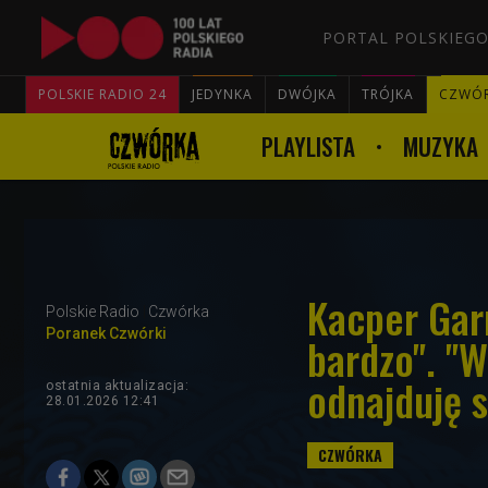
PORTAL POLSKIEGO
POLSKIE RADIO 24
JEDYNKA
DWÓJKA
TRÓJKA
CZWÓ
PLAYLISTA
MUZYKA
Kacper Gar
Polskie Radio
Czwórka
Poranek Czwórki
bardzo". "
odnajduję s
ostatnia aktualizacja:
28.01.2026 12:41