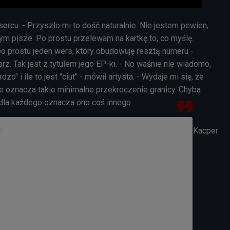
ercu. - Przyszło mi to dość naturalnie. Nie jestem pewien,
m pisze. Po prostu przelewam na kartkę to, co myślę.
 prostu jeden wers, który obudowuję resztą numeru -
rz. Tak jest z tytułem jego EP-ki. - No waśnie nie wiadomo,
dzo" i ile to jest "ciut" - mówił artysta. - Wydaje mi się, że
tóre oznacza takie minimalne przekroczenie granicy. Chyba
 dla każdego oznacza ono coś innego.
Kacper