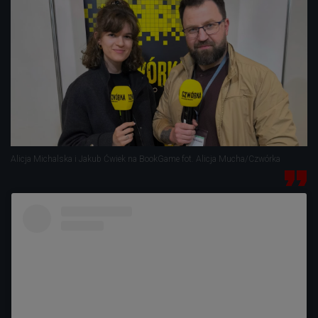
Alicja Michalska i Jakub Ćwiek na BookGame fot. Alicja Mucha/Czwórka