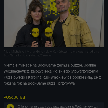
Alicja Michalska i Michał Gołkowski w Czwórkowym plenerowym studiu na
BookGame fot. Alicja Mucha/Czwórka
Niemałe miejsce na BookGame zajmują puzzle. Joanna
Woźniakiewicz, założycielka Polskiego Stowarzyszenia
Puzzlowego i Karolina Rus-Więckiewicz podkreślają, że z
roku na rok na BookGame puzzli przybywa.
POSŁUCHAJ
O fenomenie puzzli opowiadają Joanna Woźniakiewicz i