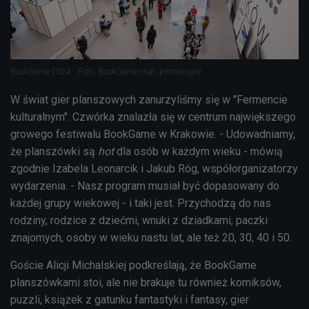
BookGame 2024
Foto: BookGame/mat. promocyjne
W świat gier planszowych zanurzyliśmy się w "Fermencie
kulturalnym". Czwórka znalazła się w centrum największego
growego festiwalu BookGame w Krakowie. - Udowadniamy,
że planszówki są
hot
dla osób w każdym wieku - mówią
zgodnie Izabela Leonarcik i Jakub Róg, współorganizatorzy
wydarzenia. - Nasz program musiał być dopasowany do
każdej grupy wiekowej - i taki jest. Przychodzą do nas
rodziny, rodzice z dziećmi, wnuki z dziadkami, paczki
znajomych, osoby w wieku nastu lat, ale też 20, 30, 40 i 50.
Goście Alicji Michalskiej podkreślają, że BookGame
planszówkami stoi, ale nie brakuje tu również komiksów,
puzzli, książek z gatunku fantastyki i fantasy, gier