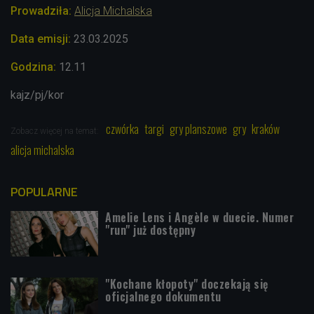
Prowadziła:
Alicja Michalska
Data emisji:
23.03.2025
Godzina:
12.11
kajz/pj/kor
czwórka
targi
gry planszowe
gry
kraków
Zobacz więcej na temat:
alicja michalska
POPULARNE
Amelie Lens i Angèle w duecie. Numer
"run" już dostępny
"Kochane kłopoty" doczekają się
oficjalnego dokumentu