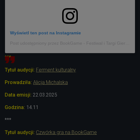
Wyświetl ten post na Instagramie
Post udostępniony przez BookGame - Festiwal i Targi Gier Planszowych (@bookgamekrakow)
***
Tytuł audycji:
Ferment kulturalny
Prowadziła:
Alicja Michalska
Data emisji:
22.03.2025
Godzina:
14.11
***
Tytuł audycji:
Czwórka gra na BookGame