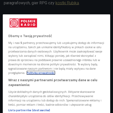
paragrafowych, gier RPG czy
kostki Rubika
.
POSŁUCHAJ
Izabela Leonarcik Jakub Róg opowiadają o BookGame
(Ferment kulturalny/Czwórka)
Dbamy o Twoją prywatność
14:41
My i nasi
5
partnerzy przechowujemy lub uzyskujemy dostęp do informacji
na urządzeniu, takich jak unikalne identyfikatory w plikach cookie w celu
przetwarzania danych osobowych. Użytkownik może zaakceptować swoje
wybory lub zarządzać nimi, klikając poniżej, jak również skorzystać z
prawa do sprzeciwu na podstawie prawnie uzasadnionego interesu lub w
Alicja Michalska spotkała się też z
Adamem Wieczorkiem,
dowolnym momencie na stronie polityki prywatności. Te wybory będą
który wprowadził nas w świat gier paragrafowych, które w
sygnalizowane naszym partnerom i nie będą miały wpływu na dane
ostatnim czasie podbijają serca graczy. - Te gry to książki,
przeglądania.
Polityka prywatności
które mają bardzo wiele różnych zakończeń - mówi
Wraz z naszymi partnerami przetwarzamy dane w celu
zapewnienia:
ekspert. - To, do którego zakończenia dojdziemy, czytając,
zależy od tego, jakie wybory podejmiemy w trakcie
Użycie dokładnych danych geolokalizacyjnych. Aktywne skanowanie
charakterystyki urządzenia do celów identyfikacji. Przechowywanie
rozgrywki. To najprostsza definicja.
informacji na urządzeniu lub dostęp do nich. Spersonalizowane reklamy i
treści, pomiar reklam i treści, badnie odbiorców i ulepszanie usług.
Czwórkowy gość ocenia, że dziś gry paragrafowe
Lista partnerów (dostawców)