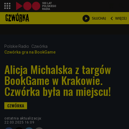
shopping_cart



WIĘCEJ
SŁUCHAJ

Polskie Radio
Czwórka
Czwórka gra na BookGame
Alicja Michalska z targów
BookGame w Krakowie.
Czwórka była na miejscu!
ostatnia aktualizacja:
22.03.2025 16:09