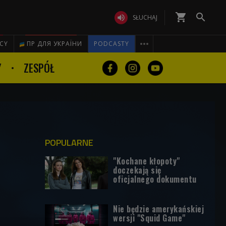
shopping_cart


SŁUCHAJ

ICY
ПР ДЛЯ УКРАЇНИ
PODCASTY
Y
ZESPÓŁ
POPULARNE
"Kochane kłopoty"
doczekają się
oficjalnego dokumentu
Nie będzie amerykańskiej
wersji "Squid Game"