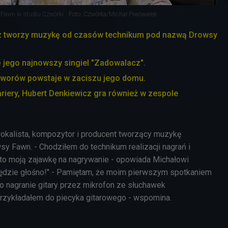
 Fawn w studiu Czwórki
Foto: Czwórka/Michał Piwowarek
z tworzy muzykę od czasów technikum pod nazwą Drowsy
ię jego najnowszy singiel "Zadowalacz".
tworów powstaje w zaciszu jego domu.
riery, Hubert Denkiewicz gra również w zespole
okalista, kompozytor i producent tworzący muzykę
sy Fawn. - Chodziłem do technikum realizacji nagrań i
 to moją zajawkę na nagrywanie - opowiada Michałowi
Będzie głośno!" - Pamiętam, że moim pierwszym spotkaniem
ło nagranie gitary przez mikrofon ze słuchawek
rzykładałem do piecyka gitarowego - wspomina.