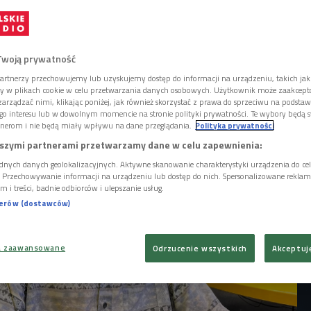
wiedził Czwórkę po premierze swojego
la "Zadowalacz". W audycji "Będzie
wiał z Michałem Danielukiem między innymi
ki w domu, szukaniu nowych brzmień i
Twoją prywatność
iu po polsku i po angielsku.
artnerzy przechowujemy lub uzyskujemy dostęp do informacji na urządzeniu, takich jak
ory w plikach cookie w celu przetwarzania danych osobowych. Użytkownik może zaakcep
arządzać nimi, klikając poniżej, jak również skorzystać z prawa do sprzeciwu na podsta
go interesu lub w dowolnym momencie na stronie polityki prywatności. Te wybory będą 
nerom i nie będą miały wpływu na dane przeglądania.
Polityka prywatności
szymi partnerami przetwarzamy dane w celu zapewnienia:
dnych danych geolokalizacyjnych. Aktywne skanowanie charakterystyki urządzenia do ce
i. Przechowywanie informacji na urządzeniu lub dostęp do nich. Spersonalizowane reklamy 
m i treści, badnie odbiorców i ulepszanie usług.
nerów (dostawców)
a zaawansowane
Odrzucenie wszystkich
Akceptuj