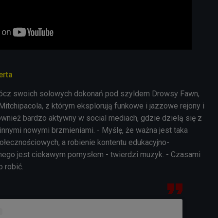
erta
rócz swoich solowych dokonań pod szyldem Drowsy Fawn,
itchipacola, z którym eksplorują funkowe i jazzowe rejony i
ównież bardzo aktywny w social mediach, gdzie dzielą się z
nnymi nowymi brzmieniami. - Myślę, że ważna jest taka
łecznościowych, a robienie kontentu edukacyjno-
go jest ciekawym pomysłem - twierdzi muzyk. - Czasami
o robić.