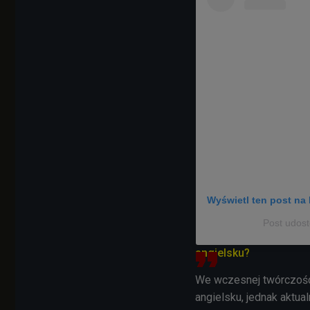
Wyświetl ten post na 
Post udost
angielsku?
We wczesnej twórczoś
angielsku, jednak aktua