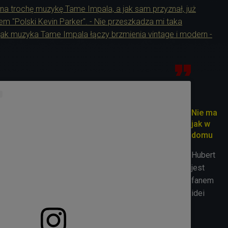
a trochę muzykę Tame Impala, a jak sam przyznał, już
iem "Polski Kevin Parker". - Nie przeszkadza mi taka
, jak muzyka Tame Impala łączy brzmienia vintage i modern -
Nie ma
jak w
domu
Hubert
jest
fanem
idei