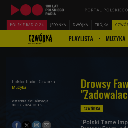
PORTAL POLSKIEGO
POLSKIE RADIO 24
JEDYNKA
DWÓJKA
TRÓJKA
CZWÓ
PLAYLISTA
MUZYKA
Drowsy Faw
Polskie Radio
Czwórka
Muzyka
"Zadowalacz
ostatnia aktualizacja:
30.07.2024 18:15
"Polski Tame Impa