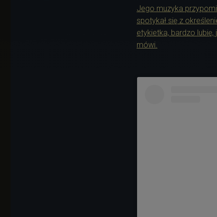
Jego muzyka przypomin
spotykał się z określen
etykietka, bardzo lubię
mówi.