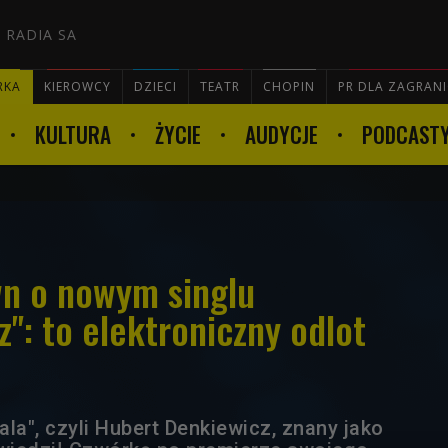
 RADIA SA
RKA
KIEROWCY
DZIECI
TEATR
CHOPIN
PR DLA ZAGRAN
KULTURA
ŻYCIE
AUDYCJE
PODCAST

n o nowym singlu
": to elektroniczny odlot
la", czyli Hubert Denkiewicz, znany jako