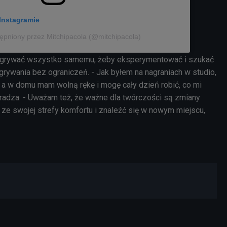
Instagramie
ępniony przez Mitchipacola (@mitchipacola)
nagrywać wszystko samemu, żeby eksperymentować i szukać
rywania bez ograniczeń. - Jak byłem na nagraniach w studio,
, a w domu mam wolną rękę i mogę cały dzień robić, co mi
dradza. - Uważam też, że ważne dla twórczości są zmiany
 ze swojej strefy komfortu i znaleźć się w nowym miejscu,