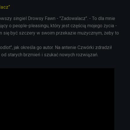
lacz”
nowszy singiel Drowsy Fawn - "Zadowalacz". - To dla mnie
cy o people-pleasingu, który jest częścią mojego życia -
am się być szczery w swoim przekazie muzycznym, żeby to
odlot", jak określa go autor. Na antenie Czwórki zdradził
ć od starych brzmień i szukać nowych rozwiązań.