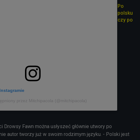
Po
polsku
czy po
Instagramie
ępniony przez Mitchipacola (@mitchipacola)
ci Drowsy Fawn można usłyszeć głównie
utwory
po
lnie autor tworzy już w swoim rodzimym języku. - Polski jest