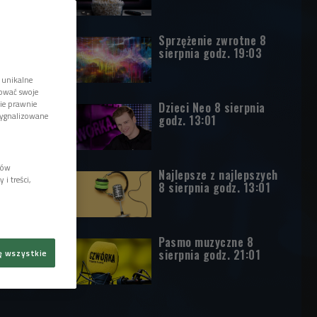
Sprzężenie zwrotne 8
sierpnia godz. 19:03
 unikalne
tować swoje
wie prawnie
Dzieci Neo 8 sierpnia
sygnalizowane
godz. 13:01
lów
Najlepsze z najlepszych
i treści,
8 sierpnia godz. 13:01
Pasmo muzyczne 8
sierpnia godz. 21:01
ę wszystkie