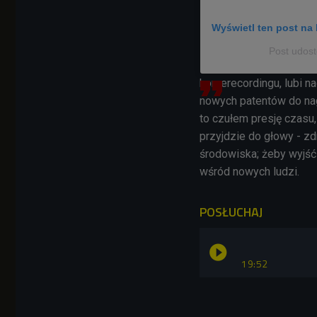
Wyświetl ten post na 
Post udost
homerecordingu, lubi 
nowych patentów do nag
to czułem presję czasu
przyjdzie do głowy - z
środowiska; żeby wyjść
wśród nowych ludzi.
POSŁUCHAJ
19:52