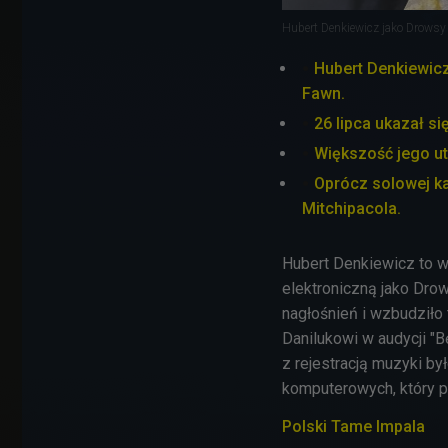
Hubert Denkiewicz jako Drowsy
Hubert Denkiewic
Fawn.
26 lipca ukazał s
Większość jego u
Oprócz solowej ka
Mitchipacola.
Hubert Denkiewicz to w
elektroniczną jako Drow
nagłośnień i wzbudziło
Danilukowi w audycji "
z rejestracją muzyki by
komputerowych, który p
Polski Tame Impala