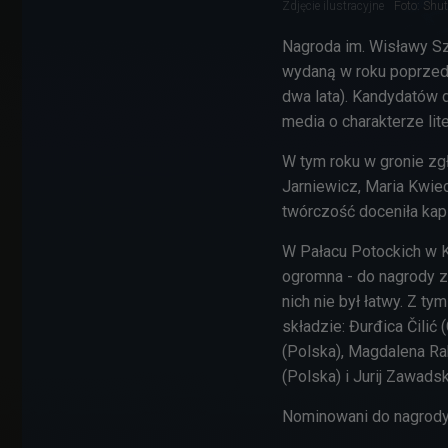
Zdjęcie ilustracyjne
Foto: Shut
Nagroda im. Wisławy Sz
wydaną w roku poprzedz
dwa lata). Kandydatów 
media o charakterze lit
W tym roku w gronie zgł
Jarniewicz, Maria Kwiec
twórczość doceniła kap
W Pałacu Potockich w K
ogromna - do nagrody z
nich nie był łatwy. Z ty
składzie:
Đurđica Čilić
(Polska), Magdalena Rab
(Polska) i Jurij Zawads
Nominowani do nagrody