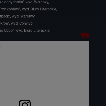
ka oddychania", wyd. Warstwy,
rzy kobiety", wyd. Biuro Literackie,
tback", wyd. Warstwy,
kroń", wyd. Convivo,
s Ubbo", wyd. Biuro Literackie.