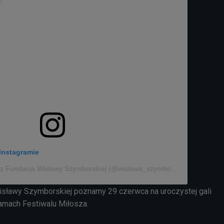
Instagramie
Post udostępniony przez Fundacja Wisławy Szymborskiej (@wislawa_szymborska)
isławy Szymborskiej poznamy 29 czerwca na uroczystej gali
ramach Festiwalu Miłosza.