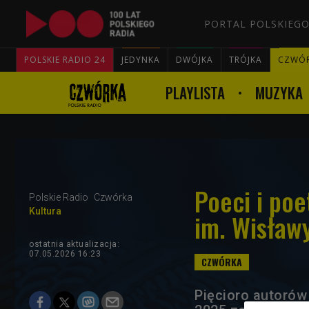
PORTAL POLSKIEGO
POLSKIE RADIO 24
JEDYNKA
DWÓJKA
TRÓJKA
CZWÓ
PLAYLISTA
MUZYKA
Poeci i po
Polskie Radio
Czwórka
Kultura
im. Wisław
ostatnia aktualizacja:
07.05.2026 16:23
Pięcioro autorów