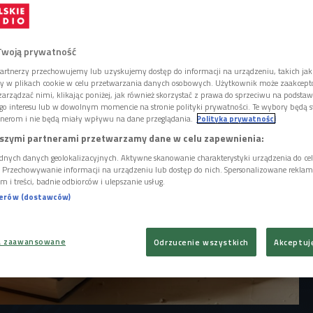
minowanych do Nagrody im. Wisławy
ym gronie znaleźli się Zofia Bałdyga, Jerzy
a Kwiecień, Marlena Niemiec, Agata
Twoją prywatność
artnerzy przechowujemy lub uzyskujemy dostęp do informacji na urządzeniu, takich jak
ory w plikach cookie w celu przetwarzania danych osobowych. Użytkownik może zaakcep
arządzać nimi, klikając poniżej, jak również skorzystać z prawa do sprzeciwu na podsta
go interesu lub w dowolnym momencie na stronie polityki prywatności. Te wybory będą 
nerom i nie będą miały wpływu na dane przeglądania.
Polityka prywatności
szymi partnerami przetwarzamy dane w celu zapewnienia:
dnych danych geolokalizacyjnych. Aktywne skanowanie charakterystyki urządzenia do ce
i. Przechowywanie informacji na urządzeniu lub dostęp do nich. Spersonalizowane reklamy 
m i treści, badnie odbiorców i ulepszanie usług.
nerów (dostawców)
a zaawansowane
Odrzucenie wszystkich
Akceptuj