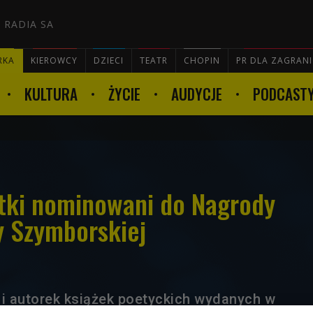
 RADIA SA
RKA
KIEROWCY
DZIECI
TEATR
CHOPIN
PR DLA ZAGRAN
KULTURA
ŻYCIE
AUDYCJE
PODCAST

etki nominowani do Nagrody
y Szymborskiej
 i autorek książek poetyckich wydanych w