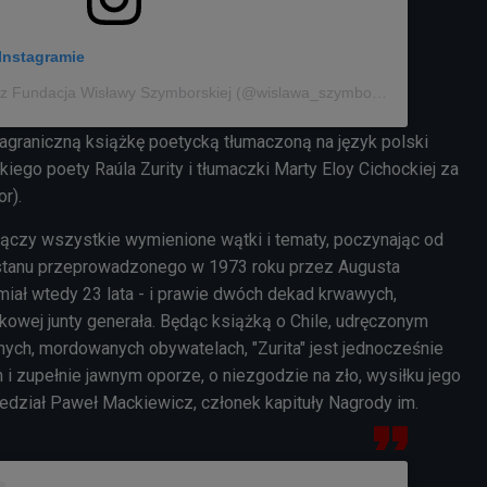
Instagramie
Post udostępniony przez Fundacja Wisławy Szymborskiej (@wislawa_szymborska)
agraniczną książkę poetycką tłumaczoną na język polski
skiego poety Raúla Zurity i tłumaczki Marty Eloy Cichockiej za
or).
 łączy wszystkie wymienione wątki i tematy, poczynając od
tanu przeprowadzonego w 1973 roku przez Augusta
 miał wtedy 23 lata - i prawie dwóch dekad krwawych,
kowej junty generała. Będąc książką o Chile, udręczonym
nych, mordowanych obywatelach, "Zurita" jest jednocześnie
i zupełnie jawnym oporze, o niezgodzie na zło, wysiłku jego
edział Paweł Mackiewicz, członek kapituły Nagrody im.