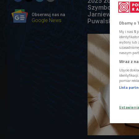
2025 zostało no
Szymborskiej. W t
Jarniewicz, Mari
Obserwuj nas na
Google News
Puwalska.
Dbamy o 
My i nasi
5
p
identyfikat
wybory lub z
uzasadnione
naszym part
Wraz z na
Użycie dokła
identyfikacj
pomiar rekla
Lista part
Ustawieni