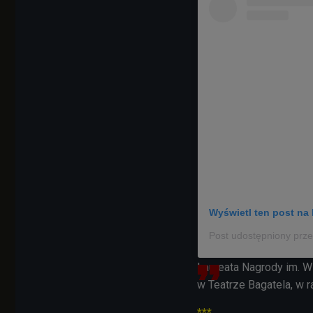
Wyświetl ten post na 
Laureata Nagrody im. W
w Teatrze Bagatela, w 
***