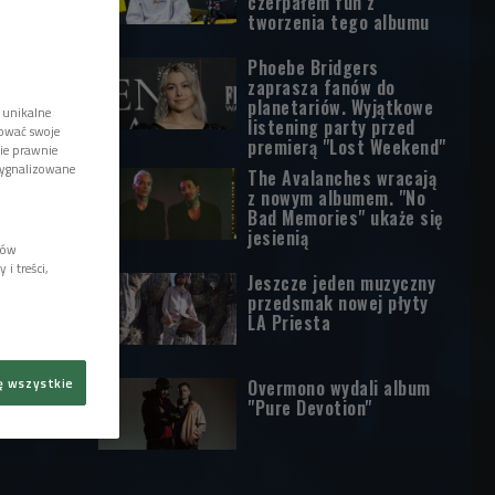
czerpałem fun z
tworzenia tego albumu
Phoebe Bridgers
zaprasza fanów do
planetariów. Wyjątkowe
 unikalne
listening party przed
tować swoje
premierą "Lost Weekend"
wie prawnie
sygnalizowane
The Avalanches wracają
z nowym albumem. "No
Bad Memories" ukaże się
jesienią
lów
i treści,
Jeszcze jeden muzyczny
przedsmak nowej płyty
LA Priesta
ę wszystkie
Overmono wydali album
"Pure Devotion"