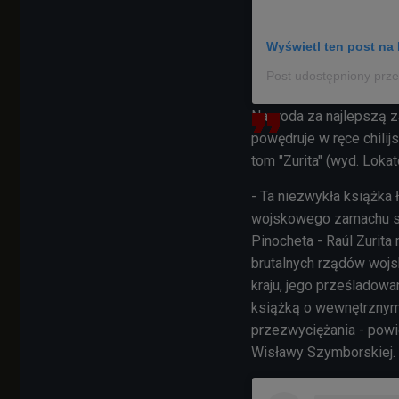
Wyświetl ten post na 
Nagroda za najlepszą z
powędruje w ręce chilij
tom "Zurita" (wyd. Lokat
- Ta niezwykła książka
wojskowego zamachu s
Pinocheta - Raúl Zurita
brutalnych rządów wojs
kraju, jego prześladowa
książką o wewnętrznym 
przezwyciężania - powi
Wisławy Szymborskiej.