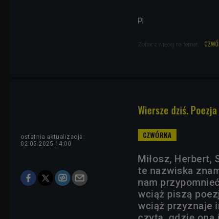
pj
czwó
Zobacz więcej na temat:
Wiersze dziś. Poezja
ostatnia aktualizacja:
02.05.2025 14:00
Miłosz, Herbert,
te nazwiska znamy
nam przypomnieć 
wciąż piszą poezj
wciąż przyznaje 
czyta, gdzie ona 