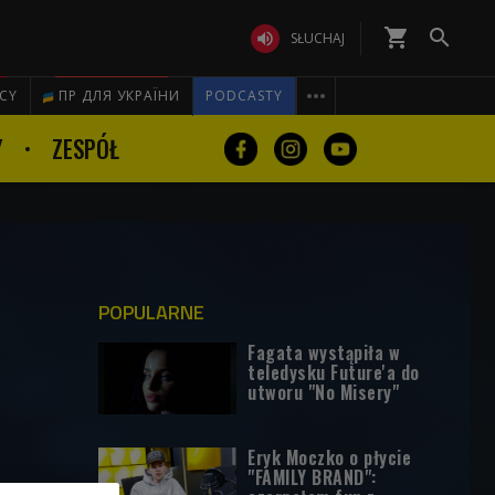
shopping_cart


SŁUCHAJ

ICY
ПР ДЛЯ УКРАЇНИ
PODCASTY
Y
ZESPÓŁ
POPULARNE
Fagata wystąpiła w
teledysku Future'a do
utworu "No Misery"
Eryk Moczko o płycie
"FAMILY BRAND":