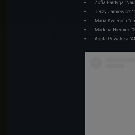
Zofia Bałdyga "Nau
Jerzy Jarniewicz "T
Maria Kwiecień "ou
Marlena Niemiec "S
Agata Puwalska "Ali