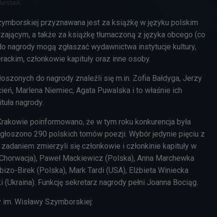
terstock
ymborskiej przyznawana jest za książkę w języku polskim
ającym, a także za książkę tłumaczoną z języka obcego (co
do nagrody mogą zgłaszać wydawnictwa instytucje kultury,
erackim, członkowie kapituły oraz inne osoby.
oszonych do nagrody znaleźli się m.in. Zofia Bałdyga, Jerzy
ień, Marlena Niemiec, Agata Puwalska i to właśnie ich
ituła nagrody.
rakowie poinformowano, że w tym roku konkurencja była
głoszono 290 polskich tomów poezji. Wybór jedynie pięciu z
m zadaniem zmierzyli się członkowie i członkinie kapituły w
 (Chorwacja), Paweł Mackiewicz (Polska), Anna Marchewka
izo-Birek (Polska), Mark Tardi (USA), Elżbieta Winiecka
ki (Ukraina). Funkcję sekretarz nagrody pełni Joanna Bociąg.
 im. Wisławy Szymborskiej: