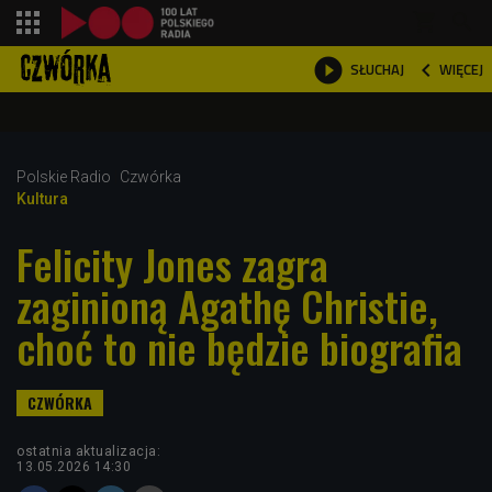
shopping_cart



WIĘCEJ
SŁUCHAJ

Polskie Radio
Czwórka
Kultura
Felicity Jones zagra
zaginioną Agathę Christie,
choć to nie będzie biografia
ostatnia aktualizacja:
13.05.2026 14:30