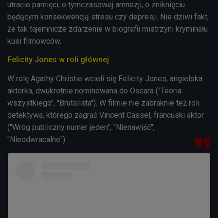
utracie pamięci, o tymczasowej amnezji, o zniknięciu
będącym konsekwencją stresu czy depresji. Nie dziwi fakt,
że tak tajemnicze zdarzenie w biografii mistrzyni kryminału
kusi filmowców.
Felicity Jones w roli głównej
W rolę Agathy Christie wcieli się
Felicity Jones, angielska
aktorka, dwukrotnie nominowana do Oscara ("Teoria
wszystkiego", "Brutalista"). W filmie nie zabraknie też roli
detektywa, którego zagrać Vincent Cassel, francuski aktor
("Wróg publiczny numer jeden", "Nienawiść",
"Nieodwracalne").