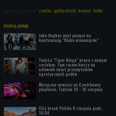
czwórka
agatha christie
kryminał
thriller
Zobacz więcej na temat:
POPULARNE
John Hughes miał pomysł na
kontynuację "Klubu winowajców"
Twórca "Tiger Kinga" wraca z nowym
serialem. Tym razem bierze na
celownik świat przemytników
egzotycznych gadów
Muzyczne nowości na Czwórkowej
playliście. Tydzień 10 - 16 sierpnia
City break Polska 9 sierpnia godz.
16:04