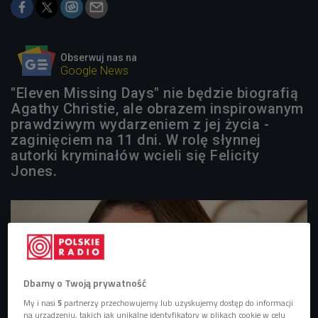
Obserwuj nas na
Google News
"Eleven Missing Days" nie będzie biografią
Agathy Christie, ale obrazem inspirowanym
prawdziwym wydarzeniem z jej życia -
zaginięciem na 11 dni. W rolę słynnej
autorki kryminałów wcieli się Felicity
Jones.
Dbamy o Twoją prywatność
My i nasi
5
partnerzy przechowujemy lub uzyskujemy dostęp do informacji
na urządzeniu, takich jak unikalne identyfikatory w plikach cookie w celu