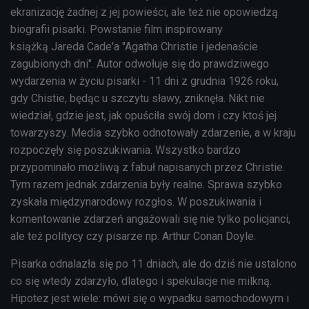
ekranizację żadnej z jej powieści, ale też nie opowiedzą
biografii pisarki. Powstanie film inspirowany
książką
Jareda Cade'a "Agatha Christie i jedenaście
zagubionych dni". Autor odwołuje się do prawdziwego
wydarzenia w życiu pisarki - 11 dni z grudnia 1926 roku,
gdy Chistie, będąc u szczytu sławy, zniknęła. Nikt nie
wiedział, gdzie jest, jak opuściła swój dom
i czy ktoś jej
towarzyszy. Media szybko odnotowały zdarzenie, a w kraju
rozpoczęły się poszukiwania. Wszystko bardzo
przypominało możliwą z fabuł napisanych przez Christie.
Tym razem jednak zdarzenia były realne. Sprawa szybko
zyskała międzynarodowy rozgłos. W poszukiwania i
komentowanie zdarzeń angażowali się nie tylko policjanci,
ale też politycy czy pisarze np. Arthur Conan Doyle.
Pisarka odnalazła się po 11 dniach, ale do dziś nie ustalono
co się wtedy zdarzyło, dlatego i spekulacje nie milkną.
Hipotez jest wiele: mówi się o wypadku samochodowym i