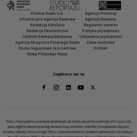
Polskie Radio S.A.
Agencja Promocji
Informacyjna Agencja Radiowa
Agencja Reklamy
Redakcja Katolicka
Regulamin serwisu
Redakcja Ekumeniczna
Polityka prywatności
Centrum Edukacji Medialnej
Ustawienia prywatności
Agencja Muzyczna Polskiego Radia
Dane osobowe
Studia nagraniowe i koncertowe
Kontakt
Sklep Polskiego Radia
Znajdziesz nas na
Treści, znajdujące się w serwisie polskieradio.pl, w tym wszystkie materiały i ich części oraz
poszczególne elementy samego serwisu mają charakter utworów lub wytworów objętych
ochroną Ustawy z dnia 4 lutego 1994 r. o prawie autorskim i prawach pokrewnych lub Ustawy z
dnia 30 czerwca 2000 r. Prawo własności przemysłowej. Prawa o których mowa w zdaniu