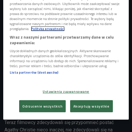
przetwarzania danych osobowych. Użytkownik może zaakceptować swoje
wybory lub zarządzać nimi, klikając poniżej, jak również skorzystać z
prawa do sprzeciwu na podstawie prawnie uzasadnionego interesu lub w
dowolnym momencie na stronie polityki prywatności. Te wybory będą
sygnalizowane naszym partnerom i nie będą miały wpływu na dane
Felicity Jones zagra rolę Agathy Christie
Foto: Jordan Strauss/Invision/East
przeglądania.
Polityka prywatności
News
Wraz z naszymi partnerami przetwarzamy dane w celu
Niezwykłe, pełne zagadek i tajemnic kryminały przyniosły
zapewnienia:
Agathcie Christie niezwykłą popularność. Choć angielskiej
Użycie dokładnych danych geolokalizacyjnych. Aktywne skanowanie
pisarki nie ma z nami już 50 lat, to czytelnicy z całego
charakterystyki urządzenia do celów identyfikacji. Przechowywanie
informacji na urządzeniu lub dostęp do nich. Spersonalizowane reklamy i
świata wciąż chętnie sięgają po "Morderstwo w Orient
treści, pomiar reklam i treści, badnie odbiorców i ulepszanie usług.
Expressie" czy "Zabójstwo Rogera Ackroyda". Od tych
Lista partnerów (dostawców)
mrożących krew w żyłach historii nie stroni też świat filmu -
chętnie przenosząc je na ekran. Tak powstały m.in. seriale
Ustawienia zaawansowane
"Próba niewinności", "I nie było nikogo", filmy "Śmierć na
Nilu", "Morderstwo w Orient Expressie" i dziesiątki innych.
Odrzucenie wszystkich
Akceptuję wszystkie
11 brakujących dni z życia Agathy Christie
Teraz filmowcy zdecydowali się przypomnieć postać
Agathy Christie nieco inaczej, nie zdecydowali się na