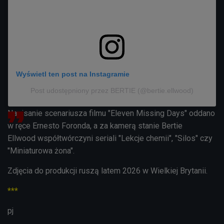
Wyświetl ten post na Instagramie
Post udostępniony przez BERTIE (@bertie.ellwood)
Napisanie scenariusza filmu
"
Eleven Missing Days"
oddano
w ręce Ernesto Foronda, a za kamerą stanie Bertie
Ellwood współtwórczyni seriali "Lekcje chemii", "Silos" czy
"Miniaturowa żona".
Zdjęcia do produkcji ruszą latem 2026 w Wielkiej Brytanii.
***
pj