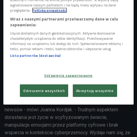
sygnalizowane naszym partnerom i nie będą miały wpływu na dane
przeglądania.
Polityka prywatności
Wraz z naszymi partnerami przetwarzamy dane w celu
zapewnienia:
Użycie dokładnych danych geolokalizacyjnych. Aktywne skanowanie
charakterystyki urządzenia do celów identyfikacji. Przechowywanie
informacji na urządzeniu lub dostęp do nich. Spersonalizowane reklamy i
treści, pomiar reklam i treści, badnie odbiorców i ulepszanie usług.
Dasha Chechushkova & fra fra fra (Awgust, Alisa Yarova, Katia Vazhynska,
Lista partnerów (dostawców)
Mikki, Nika Klianchyna, Nika Lutsiuk, Oksana Holovach, Pavlo Chechushkov,
Téru) podczas pracy nad instalacją Teenager Room, 2026
Foto: mat.
pras./Zachęta
Ustawienia zaawansowane
- Narzędzia artystyczne są bardzo wzmacniające w tym
trudnym okresie. Mogą oddawać sprawczość, uczyć
Odrzucenie wszystkich
Akceptuję wszystkie
krytycznego myślenia, szczególnie w obecnych warunkach,
kiedy otaczają nas kryzysy oraz jest zalew informacji i fake
newsów - mówi Joanna Kordjak. - Trudnym aspektem
dorastania jest życie w scyfryzowanym świecie,
manipulacje emocjami przez platformy cyfrowe i brak
wsparcia w kontekście cyberprzemocy. Wydaje nam się, że