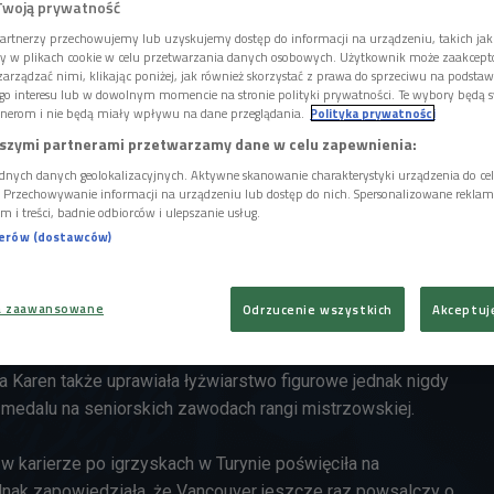
Twoją prywatność
 świata w konkurencji solistek. Po raz pierwszy zwyciężyła w
artnerzy przechowujemy lub uzyskujemy dostęp do informacji na urządzeniu, takich jak
 mając niespełna 16 lat. Wynik z 1996 roku powtórzyła
ory w plikach cookie w celu przetwarzania danych osobowych. Użytkownik może zaakcep
arządzać nimi, klikając poniżej, jak również skorzystać z prawa do sprzeciwu na podsta
po raz ostatni zwycięzając w 2003 roku. Ponadto trzykrotnie
go interesu lub w dowolnym momencie na stronie polityki prywatności. Te wybory będą 
strzyni świata i raz wywalczyła medal brązowy.
nerom i nie będą miały wpływu na dane przeglądania.
Polityka prywatności
szymi partnerami przetwarzamy dane w celu zapewnienia:
kich w Nagano zdobyła srebrny medal, przegrywając
dnych danych geolokalizacyjnych. Aktywne skanowanie charakterystyki urządzenia do ce
 rodaczką Tarą Lipinski. Cztery lata później w Salt Lake City
i. Przechowywanie informacji na urządzeniu lub dostęp do nich. Spersonalizowane reklamy 
m i treści, badnie odbiorców i ulepszanie usług.
m razem lepiej od Kwan zaprezentowały się Amerykanka
nerów (dostawców)
 Irina Słucka. W Turynie także liczyła na medal jednak
owodu kontuzji. W jej bogatej kolekcji medali nie ma więc
st za to az 9 tytułów mistrzyni Stanów Zjednoczonych, co jest
a zaawansowane
Odrzucenie wszystkich
Akceptuj
historii amerykańskiego łyżwiarsktwa figurowego.
tra Karen także uprawiała łyżwiarstwo figurowe jednak nigdy
ć medalu na seniorskich zawodach rangi mistrzowskiej.
w karierze po igrzyskach w Turynie poświęciła na
dnak zapowiedziała, że Vancouver jeszcze raz powsalczy o