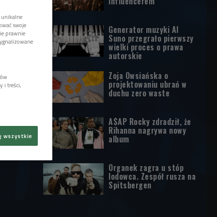
influencerem
 unikalne
tować swoje
Generator muzyki AI
wie prawnie
Suno przegrało pierwszy
sygnalizowane
wielki proces o prawa
autorskie
Zoja Owsiańska o
lów
projektowaniu ubrań w
i treści,
duchu zero waste
A$AP Rocky zdradził, że
Rihanna nagrywa nowy
ę wszystkie
album
Organek zagra u stóp
lodowca. Zespół rusza na
Spitsbergen