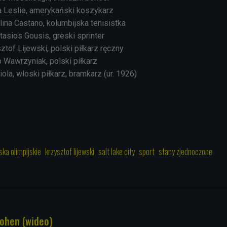
sa Leslie, amerykański koszykarz
lina Castano, kolumbijska tenisistka
tasios Gousis, greski sprinter
ztof Lijewski, polski piłkarz ręczny
b Wawrzyniak, polski piłkarz
ola, włoski piłkarz, bramkarz (ur. 1926)
ska olimpijskie
krzysztof lijewski
salt lake city
sport
stany zjednoczone
Cohen (wideo)