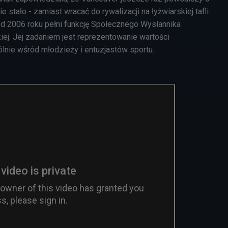
ie stało - zamiast wracać do rywalizacji na łyżwiarskiej tafli
 Od 2006 roku pełni funkcję Społecznego Wysłannika
ej. Jej zadaniem jest reprezentowanie wartości
nie wśród młodzieży i entuzjastów sportu.