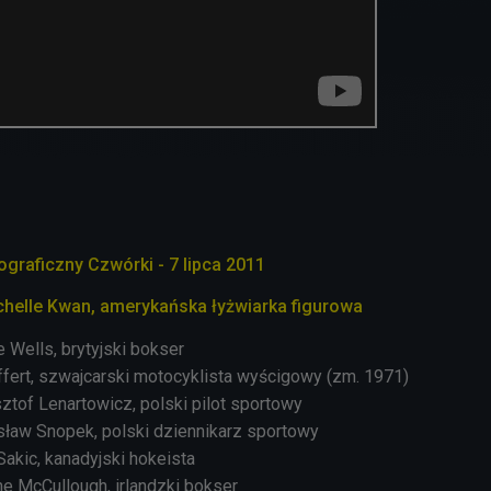
ograficzny Czwórki - 7 lipca 2011
ichelle Kwan, amerykańska łyżwiarka figurowa
e Wells, brytyjski bokser
iffert, szwajcarski motocyklista wyścigowy (zm. 1971)
sztof Lenartowicz, polski pilot sportowy
isław Snopek, polski dziennikarz sportowy
Sakic, kanadyjski hokeista
ne McCullough, irlandzki bokser