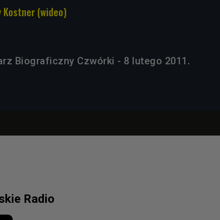
y Kostner (wideo)
rz Biograficzny Czwórki - 8 lutego 2011.
lskie Radio