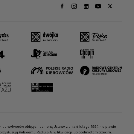
ów lub wytworów objętych ochroną Ustawy z dnia 4 lutego 1994 r. o prawie
zysługują Polskiemu Radiu S.A. w likwidacji lub podmiotom trzecim.