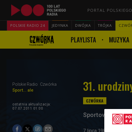
PORTAL POLSKIEGO
POLSKIE RADIO 24
JEDYNKA
DWÓJKA
TRÓJKA
CZWÓ
PLAYLISTA
MUZYKA
31. urodzin
Polskie Radio
Czwórka
Sport... ale
ostatnia aktualizacja:
07.07.2011 01:00
Sportowy kalendar
7 lipca 1980 roku urodz