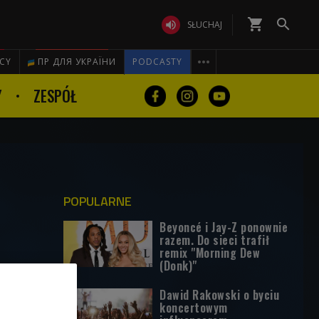
shopping_cart


SŁUCHAJ

ICY
ПР ДЛЯ УКРАЇНИ
PODCASTY
Y
ZESPÓŁ
POPULARNE
Beyoncé i Jay-Z ponownie
razem. Do sieci trafił
remix "Morning Dew
(Donk)"
Dawid Rakowski o byciu
koncertowym