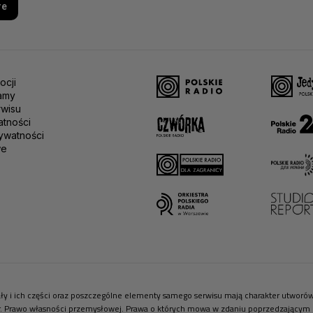
re
ocji
amy
rwisu
atności
ywatności
we
riały i ich części oraz poszczególne elementy samego serwisu mają charakter utwor
r. Prawo własności przemysłowej. Prawa o których mowa w zdaniu poprzedzającym pr