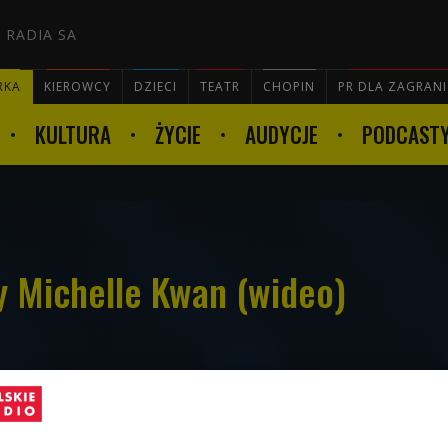
 RADIA SA
RKA
KIEROWCY
DZIECI
TEATR
CHOPIN
PR DLA ZAGRAN
KULTURA
ŻYCIE
AUDYCJE
PODCAST

y Michelle Kwan (wideo)
z biograficzny Czwórki - 7 lipca 2011.
iła się amerykańska łyżwiarka figurowa Michelle Kwan. Jest