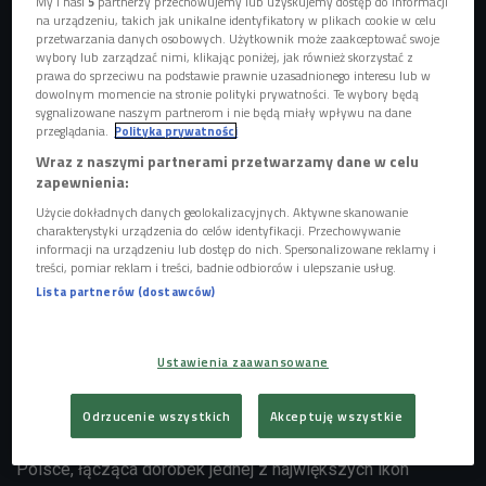
My i nasi
5
partnerzy przechowujemy lub uzyskujemy dostęp do informacji
na urządzeniu, takich jak unikalne identyfikatory w plikach cookie w celu
przetwarzania danych osobowych. Użytkownik może zaakceptować swoje
wybory lub zarządzać nimi, klikając poniżej, jak również skorzystać z
prawa do sprzeciwu na podstawie prawnie uzasadnionego interesu lub w
dowolnym momencie na stronie polityki prywatności. Te wybory będą
sygnalizowane naszym partnerom i nie będą miały wpływu na dane
Madonna
Foto: SplashNews.com/Splash/East News
przeglądania.
Polityka prywatności
Parada Równości w Warszawie to demonstracja poparcia
Wraz z naszymi partnerami przetwarzamy dane w celu
zapewnienia:
dla postulatów różnych społeczności LGBTQIA+. Niezwykle
kolorowy pochód przejdzie 13 czerwca ulicami
Użycie dokładnych danych geolokalizacyjnych. Aktywne skanowanie
charakterystyki urządzenia do celów identyfikacji. Przechowywanie
Śródmieścia (Świętokrzyską, Krakowskim Przedmieściem,
informacji na urządzeniu lub dostęp do nich. Spersonalizowane reklamy i
Miodową, Senatorską, Marszałkowską). To wydarzenie
treści, pomiar reklam i treści, badnie odbiorców i ulepszanie usług.
społeczne, kulturalne i muzyczne.
Lista partnerów (dostawców)
Stali goście Parady doskonale wiedzą, że dobrej muzyki na
Paradzie nie brakuje, a w tym roku czeka na nich wyjątkowa
Ustawienia zaawansowane
atrakcja. Do Parady dołącza Warner Music Poland i
Madonna - stworzą wspólną platformę specjalnie na
Odrzucenie wszystkich
Akceptuję wszystkie
czerwcowe wydarzenie. To pierwsza tego typu inicjatywa w
Polsce, łącząca dorobek jednej z największych ikon