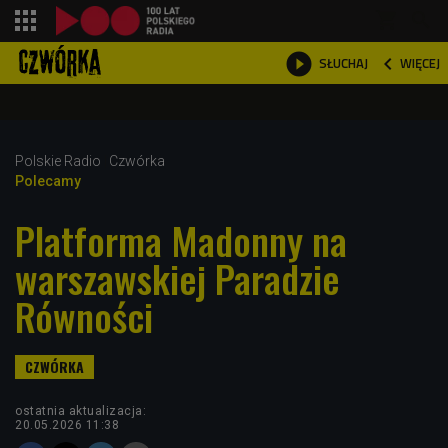
shopping_cart



WIĘCEJ
SŁUCHAJ

Polskie Radio
Czwórka
Polecamy
Platforma Madonny na
warszawskiej Paradzie
Równości
ostatnia aktualizacja:
20.05.2026 11:38