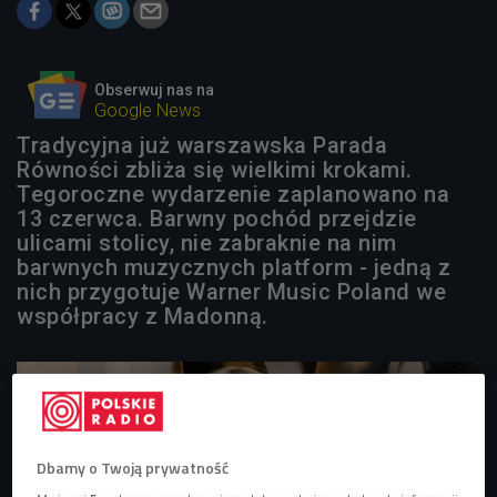
Obserwuj nas na
Google News
Tradycyjna już warszawska Parada
Równości zbliża się wielkimi krokami.
Tegoroczne wydarzenie zaplanowano na
13 czerwca. Barwny pochód przejdzie
ulicami stolicy, nie zabraknie na nim
barwnych muzycznych platform - jedną z
nich przygotuje Warner Music Poland we
współpracy z Madonną.
Dbamy o Twoją prywatność