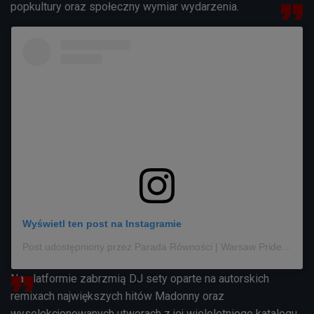
popkultury oraz społeczny wymiar wydarzenia.
Wyświetl ten post na Instagramie
Post udostępniony przez Parada Równości | Warsaw Pride (@paradarownosci_warsawpride)
Na platformie zabrzmią DJ sety oparte na autorskich
remixach największych hitów Madonny oraz
wyselekcjonowanych utworach z jej wieloletniego katalogu.