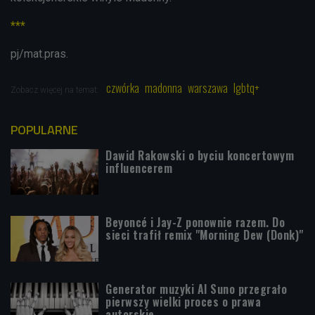
***
pj/mat.pras.
czwórka
madonna
warszawa
lgbtq+
Zobacz więcej na temat:
POPULARNE
Dawid Rakowski o byciu koncertowym
influencerem
Beyoncé i Jay-Z ponownie razem. Do
sieci trafił remix "Morning Dew (Donk)"
Generator muzyki AI Suno przegrało
pierwszy wielki proces o prawa
autorskie