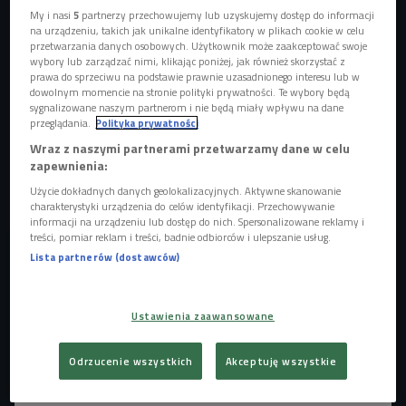
My i nasi
5
partnerzy przechowujemy lub uzyskujemy dostęp do informacji
na urządzeniu, takich jak unikalne identyfikatory w plikach cookie w celu
przetwarzania danych osobowych. Użytkownik może zaakceptować swoje
Otsochodzi
Foto: Universal Music Polska/mat. prasowe
wybory lub zarządzać nimi, klikając poniżej, jak również skorzystać z
prawa do sprzeciwu na podstawie prawnie uzasadnionego interesu lub w
Na Tarchominie, czyli osiedlu w Warszawie, z którego
dowolnym momencie na stronie polityki prywatności. Te wybory będą
sygnalizowane naszym partnerom i nie będą miały wpływu na dane
Otsochodzi
pochodzi i z którym jest mocno związany,
przeglądania.
Polityka prywatności
pojawiły się 3 billboardy. Każdy z nich nawiązuje do miejsc
Wraz z naszymi partnerami przetwarzamy dane w celu
związanych z życiem i twórczością Otso i zapowiada jego
zapewnienia:
nadchodzący album. Album
"RIOTT"
ma się ukazać 18
Użycie dokładnych danych geolokalizacyjnych. Aktywne skanowanie
września tego roku.
charakterystyki urządzenia do celów identyfikacji. Przechowywanie
informacji na urządzeniu lub dostęp do nich. Spersonalizowane reklamy i
treści, pomiar reklam i treści, badnie odbiorców i ulepszanie usług.
Lista partnerów (dostawców)
Ustawienia zaawansowane
Odrzucenie wszystkich
Akceptuję wszystkie