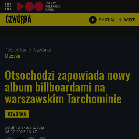
shopping_cart



WIĘCEJ
SŁUCHAJ

Polskie Radio
Czwórka
Muzyka
Otsochodzi zapowiada nowy
album billboardami na
warszawskim Tarchominie
ostatnia aktualizacja:
08.07.2026 13:17