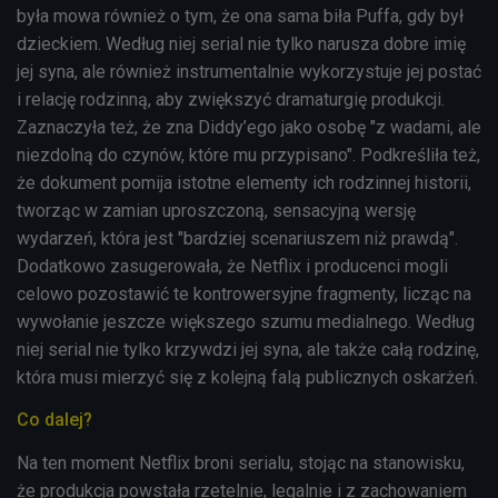
była mowa również o tym, że ona sama biła Puffa, gdy był
dzieckiem. Według niej serial nie tylko narusza dobre imię
jej syna, ale również instrumentalnie wykorzystuje jej postać
i relację rodzinną, aby zwiększyć dramaturgię produkcji.
Zaznaczyła też, że zna Diddy’ego jako osobę "z wadami, ale
niezdolną do czynów, które mu przypisano". Podkreśliła też,
że dokument pomija istotne elementy ich rodzinnej historii,
tworząc w zamian uproszczoną, sensacyjną wersję
wydarzeń, która jest "bardziej scenariuszem niż prawdą".
Dodatkowo zasugerowała, że Netflix i producenci mogli
celowo pozostawić te kontrowersyjne fragmenty, licząc na
wywołanie jeszcze większego szumu medialnego. Według
niej serial nie tylko krzywdzi jej syna, ale także całą rodzinę,
która musi mierzyć się z kolejną falą publicznych oskarżeń.
Co dalej?
Na ten moment Netflix broni serialu, stojąc na stanowisku,
że produkcja powstała rzetelnie, legalnie i z zachowaniem