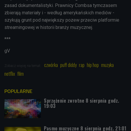
zasad dokumentalistyki. Prawnicy Combsa tymczasem
zbierają materiały i - według amerykańskich mediów -
szykują grunt pod największy pozew przeciw platformie
streamingowej w historii branży muzycznej.
***
gV
czwórka
puff diddy
rap
hip hop
muzyka
Zobacz więcej na temat:
netflix
film
POPULARNE
Sprzężenie zwrotne 8 sierpnia godz.
19:03
Pasmo muzyczne 8 sierpnia godz. 21:01