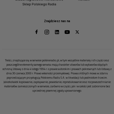
Sklep Polskiego Radia
Znajdziesz nas na
Treści, znajdujące się w serwisie polskieradio.pl, w tym wszystkie materiały i ich części oraz
poszczególne elementy samego serwisu mają charakter utworów lub wytworów objętych
ochroną Ustawy z dnia 4 lutego 1994 r. o prawie autorskim i prawach pokrewnych lub Ustawy z
dnia 30 czerwca 2000 r. Prawo własności przemysłowej. Prawa o których mowa w zdaniu
poprzedzającym przysługują Polskiemu Radiu S.A. w likwidacji lub podmiotom trzecim.
Jakiekolwiek kopiowanie, zapisywanie, powielanie, reprodukowanie oraz rozpowszechnianie
materiałów zamieszczonych w serwisie, zarówno w części, jak i w całości jest zabronione bez
uprzedniej pisemnej zgody uprawnionego.