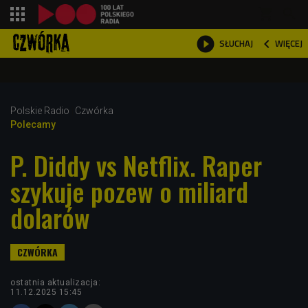
shopping_cart



WIĘCEJ
SŁUCHAJ

Polskie Radio
Czwórka
Polecamy
P. Diddy vs Netflix. Raper
szykuje pozew o miliard
dolarów
ostatnia aktualizacja:
11.12.2025 15:45