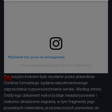
Wyświetl ten post na Instagramie
Post udostępniony przez 50 Cent (@50cent)
Pierwszym krokiem było wysłanie przez prawników
Combsa formalnego żądania natychmiastowego
zaprzestania rozpowszechniania serialu. Według strony
Diddy’ego dokument wykorzystuje nieautoryzowane i
rzekomo skradzione nagrania, w tym fragmenty jego
prywatnych materiałów, przeznaczonych pierwotnie do