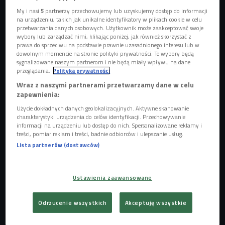
My i nasi
5
partnerzy przechowujemy lub uzyskujemy dostęp do informacji
na urządzeniu, takich jak unikalne identyfikatory w plikach cookie w celu
przetwarzania danych osobowych. Użytkownik może zaakceptować swoje
wybory lub zarządzać nimi, klikając poniżej, jak również skorzystać z
prawa do sprzeciwu na podstawie prawnie uzasadnionego interesu lub w
dowolnym momencie na stronie polityki prywatności. Te wybory będą
sygnalizowane naszym partnerom i nie będą miały wpływu na dane
Sean Combs: Roliczenie / plakat serialu Netflixa
Foto: Netflix/ mat. pras.
przeglądania.
Polityka prywatności
2 grudnia na
Netflixie
zadebiutował czteroodcinkowy
Wraz z naszymi partnerami przetwarzamy dane w celu
zapewnienia:
serial
"Sean Combs:Rozliczenie"
. Twórcy deklarowali, że
to pogłębiona analiza życia
Combsa
, z uwzględnieniem
Użycie dokładnych danych geolokalizacyjnych. Aktywne skanowanie
charakterystyki urządzenia do celów identyfikacji. Przechowywanie
najpoważniejszych publicznych oskarżeń. Diddy nie udzielił
informacji na urządzeniu lub dostęp do nich. Spersonalizowane reklamy i
do niego komentarza, ale - jak wynika z relacji producentów
treści, pomiar reklam i treści, badnie odbiorców i ulepszanie usług.
Lista partnerów (dostawców)
- był o to proszony. Produkcja wywołała natychmiastową
burzę. Po kilku dniach od premiery w mediach zaczęły
pojawiać się informacje, że raper rozważa działania prawne
Ustawienia zaawansowane
przeciw platformie i ekipie dokumentu.
Odrzucenie wszystkich
Akceptuję wszystkie