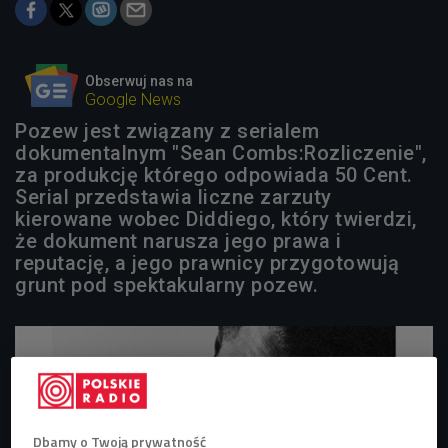
Obserwuj nas na
Google News
Pozew jest związany z serialem
dokumentalnym "Sean Combs:Rozliczenie",
za produkcję którego odpowiada 50 Cent.
Serial przedstawia liczne zarzuty
kierowane wobec Diddiego, który twierdzi,
że dokument narusza jego prawa i
reputację, a jego prawnicy przygotowują
grunt pod spektakularny pozew.
Dbamy o Twoją prywatność