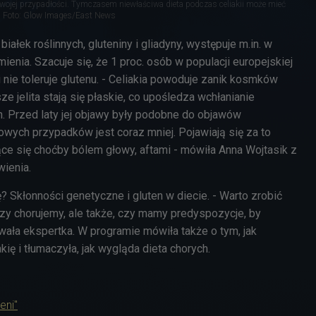
swojej przypadłości. Tymczasem niewłaściwa dieta podczas celiakii może mieć
Foto: Glow Images/East News
białek roślinnych, gluteniny i gliadyny, występuje m.in. w
mienia. Szacuje się, że 1 proc. osób w populacji europejskiej
li nie toleruje glutenu. - Celiakia powoduje zanik kosmków
ze jelita stają się płaskie, co upośledza wchłanianie
 Przed laty jej objawy były podobne do objawów
owych przypadków jest coraz mniej. Pojawiają się za to
ące się choćby bólem głowy, aftami - mówiła Anna Wojtasik z
wienia.
 Skłonności genetyczne i gluten w diecie. - Warto zrobić
czy chorujemy, ale także, czy mamy predyspozycje, by
ała ekspertka. W programie mówiła także o tym, jak
kię i tłumaczyła, jak wygląda dieta chorych.
eni"