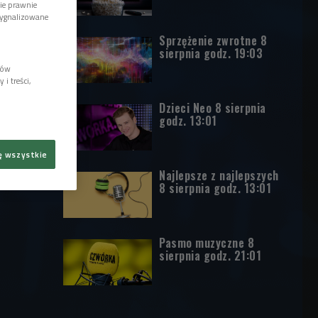
wie prawnie
sygnalizowane
Sprzężenie zwrotne 8
sierpnia godz. 19:03
lów
i treści,
Dzieci Neo 8 sierpnia
godz. 13:01
ę wszystkie
Najlepsze z najlepszych
8 sierpnia godz. 13:01
Pasmo muzyczne 8
sierpnia godz. 21:01