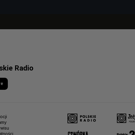
lskie Radio
re
ocji
amy
rwisu
atności