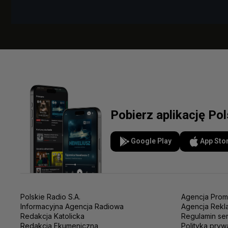
Pobierz aplikację Po
Google Play
App Sto
Polskie Radio S.A.
Agencja Prom
Informacyjna Agencja Radiowa
Agencja Rekl
Redakcja Katolicka
Regulamin se
Redakcja Ekumeniczna
Polityka pryw