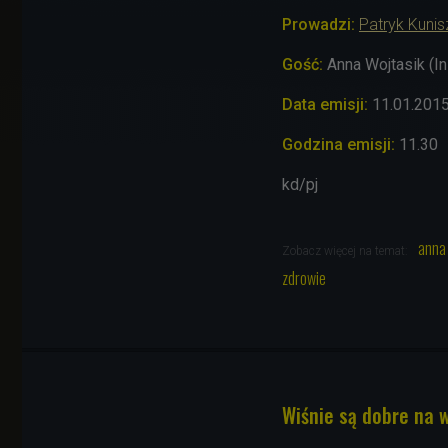
Prowadzi:
Patryk Kuni
Gość:
Anna Wojtasik (I
Data emisji:
11.01.201
Godzina emisji:
11.30
kd/pj
anna 
Zobacz więcej na temat:
zdrowie
Wiśnie są dobre na 