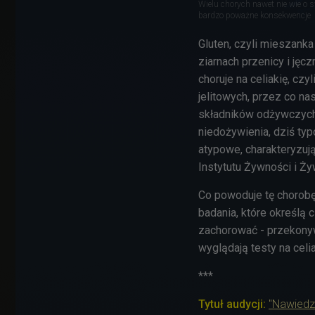
Wielu chorych nawet nie wie o 
bardzo poważne konsekwencje
Gluten, czyli mieszanka 
ziarnach przenicy i jęcz
choruje na celiakię, czy
jelitowych, przez co nas
składników odżywczych.
niedożywienia, dziś typ
atypowe, charakteryzuj
Instytutu Żywności i Ży
Co powoduje tę chorobę?
badania, które określą 
zachorować - przekonyw
wyglądają testy na celia
***
Tytuł audycji:
"Nawiedz