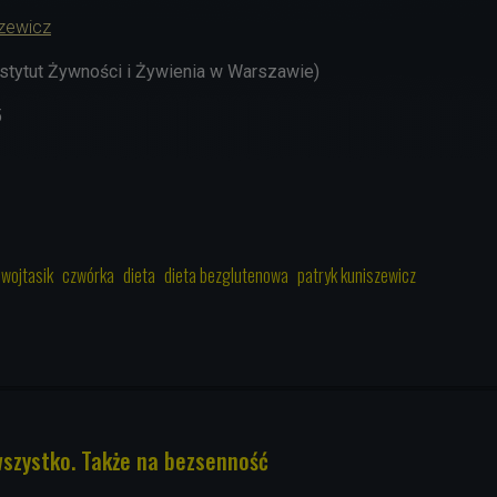
szewicz
nstytut Żywności i Żywienia w Warszawie)
5
wojtasik
czwórka
dieta
dieta bezglutenowa
patryk kuniszewicz
wszystko. Także na bezsenność