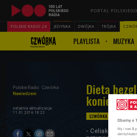
PORTAL POLSKIEGO
POLSKIE RADIO 24
JEDYNKA
DWÓJKA
TRÓJKA
CZWÓ
PLAYLISTA
MUZYKA
Dieta bezg
Polskie Radio
Czwórka
Nawiedzeni
koniecznoś
ostatnia aktualizacja:
11.01.2016 18:22
Dbamy o 
My i nasi
5
p
- Celiakia jest j
identyfikat