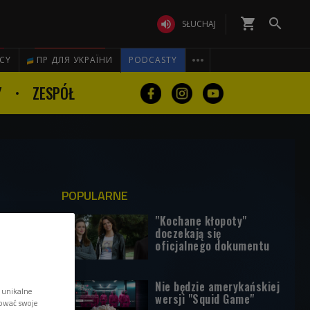
shopping_cart


SŁUCHAJ

ICY
ПР ДЛЯ УКРАЇНИ
PODCASTY
Y
ZESPÓŁ
POPULARNE
"Kochane kłopoty"
doczekają się
oficjalnego dokumentu
Nie będzie amerykańskiej
 unikalne
wersji "Squid Game"
tować swoje