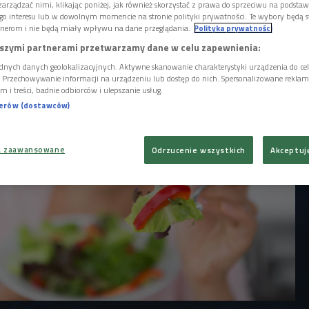
orowań, które widać nad powierzchnią
arządzać nimi, klikając poniżej, jak również skorzystać z prawa do sprzeciwu na podsta
romna większość, to chorzy
go interesu lub w dowolnym momencie na stronie polityki prywatności. Te wybory będą 
nerom i nie będą miały wpływu na dane przeglądania.
Polityka prywatności
 - mówi ekspertka ds. żywienia Anna
szymi partnerami przetwarzamy dane w celu zapewnienia:
dnych danych geolokalizacyjnych. Aktywne skanowanie charakterystyki urządzenia do ce
i. Przechowywanie informacji na urządzeniu lub dostęp do nich. Spersonalizowane reklamy 
m i treści, badnie odbiorców i ulepszanie usług.
nerów (dostawców)
a zaawansowane
Odrzucenie wszystkich
Akceptuj