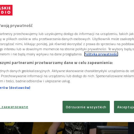
 i zmianach składu zespół Cochise wraca z
 krążkiem. - To przełomowa płyta i
lat - mówi w Czwórce Paweł Małaszyński. Do
y zaprosili Leszka Możdżera, w jednym z
Twoją prywatność
pił aktor Maciek Zakościelny.
artnerzy przechowujemy lub uzyskujemy dostęp do informacji na urządzeniu, takich jak
ory w plikach cookie w celu przetwarzania danych osobowych. Użytkownik może zaakcep
arządzać nimi, klikając poniżej, jak również skorzystać z prawa do sprzeciwu na podsta
go interesu lub w dowolnym momencie na stronie polityki prywatności. Te wybory będą 
nerom i nie będą miały wpływu na dane przeglądania.
Polityka prywatności
szymi partnerami przetwarzamy dane w celu zapewnienia:
dnych danych geolokalizacyjnych. Aktywne skanowanie charakterystyki urządzenia do ce
i. Przechowywanie informacji na urządzeniu lub dostęp do nich. Spersonalizowane reklamy 
m i treści, badnie odbiorców i ulepszanie usług.
nerów (dostawców)
a zaawansowane
Odrzucenie wszystkich
Akceptuj