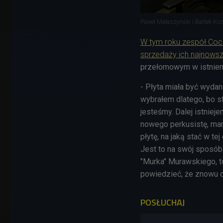
Paweł Małaszyński i Bartek Ko
W tym roku zespół Cochi
sprzedaży ich najnowsz
przełomowym w istnieni
- Płyta miała być wydana
wybrałem dlatego, bo s
jesteśmy. Dalej istnie
nowego perkusistę, ma
płytę, na jaką stać w t
Jest to na swój sposó
"Murka" Murawskiego, t
powiedzieć, że znowu d
POSŁUCHAJ