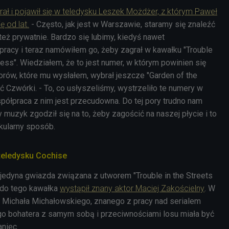
rał i pojawił się w teledysku Leszek Możdżer, z którym Paweł
ę od lat.
- Często, jak jest w Warszawie, staramy się znaleźć
też prywatnie. Bardzo się lubimy, kiedyś nawet
racy i teraz namówiłem go, żeby zagrał w kawałku "Trouble
ness". Wiedziałem, że to jest numer, w którym powinien się
orów, które mu wysłałem, wybrał jeszcze "Garden of the
 Czwórki. - To, co usłyszeliśmy, wystrzeliło te numery w
półpraca z nim jest przecudowna. Do tej pory trudno nam
y muzyk zgodził się na to, żeby zagościć na naszej płycie i to
kularny sposób.
teledysku Cochise
jedyna gwiazda związana z utworem "Trouble in the Streets
e do tego kawałka
wystąpił znany aktor Maciej Zakościelny
. W
a Michała Michałowskiego, znanego z pracy nad serialem
go bohatera z samym sobą i przeciwnościami losu miała być
aniec.