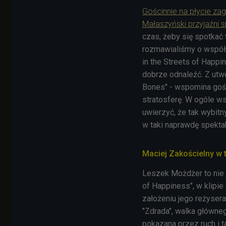
Gościnnie na płycie zag
Małaszyński przyjaźni si
czas, żeby się spotkać 
rozmawialiśmy o współp
in the Streets of Happi
dobrze odnaleźć. Z utw
Bones" - wspomina gość
stratosferę. W ogóle ws
uwierzyć, że tak wybitn
w taki naprawdę spekta
Maciej Zakościelny w 
Leszek Możdżer to nie 
of Happiness", w klipi
założeniu jego reżyser
"Zdrada", walka główne
pokazana przez ruch i t