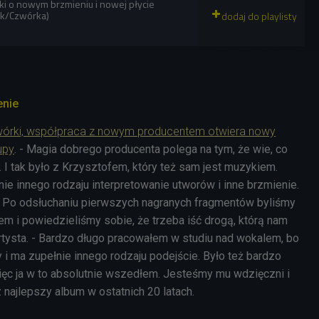
i o nowym brzmieniu i nowej płycie
ok/Czwórka)
enie
wórki, współpraca z nowym producentem otwiera nowy
upy
. - Magia dobrego producenta polega na tym, że wie, co
 I tak było z Krzysztofem, który też sam jest muzykiem.
ie innego rodzaju interpretowanie utworów i inne brzmienie.
. Po odsłuchaniu pierwszych nagranych fragmentów byliśmy
 i powiedzieliśmy sobie, że trzeba iść drogą, którą nam
rtysta. - Bardzo długo pracowałem w studiu nad wokalem, bo
i ma zupełnie innego rodzaju podejście. Było też bardzo
więc ja w to absolutnie wszedłem. Jesteśmy mu wdzięczni i
 najlepszy album w ostatnich 20 latach.