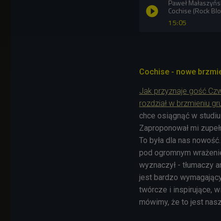
Paweł Małaszyńsk
Cochise (Rock Bl
15:05
Cochise - nowe brzmi
Jak przyznaje gość Cz
rozdział w brzmieniu gr
chce osiągnąć w studiu.
Zaproponował mi zupełn
To była dla nas nowość
pod ogromnym wrażeniem
wyznaczył - tłumaczy a
jest bardzo wymagający 
twórcze i inspirujące, 
mówimy, że to jest nasz