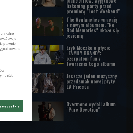
planetariów. Wyjątkowe
listening party przed
premierą "Lost Weekend"
The Avalanches wracają
z nowym albumem. "No
Bad Memories" ukaże się
 unikalne
jesienią
tować swoje
wie prawnie
Eryk Moczko o płycie
sygnalizowane
"FAMILY BRAND":
czerpałem fun z
tworzenia tego albumu
lów
Jeszcze jeden muzyczny
i treści,
przedsmak nowej płyty
LA Priesta
Overmono wydali album
ę wszystkie
"Pure Devotion"