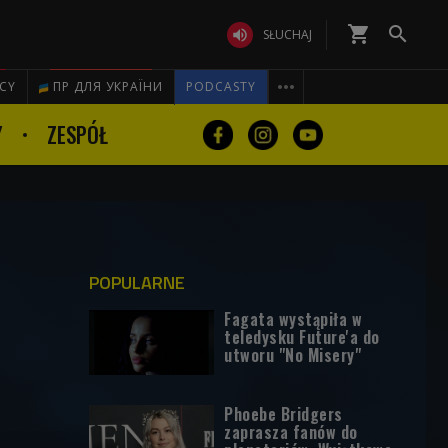
shopping_cart


SŁUCHAJ

ICY
ПР ДЛЯ УКРАЇНИ
PODCASTY
Y
ZESPÓŁ
POPULARNE
Fagata wystąpiła w
teledysku Future'a do
utworu "No Misery"
Phoebe Bridgers
zaprasza fanów do