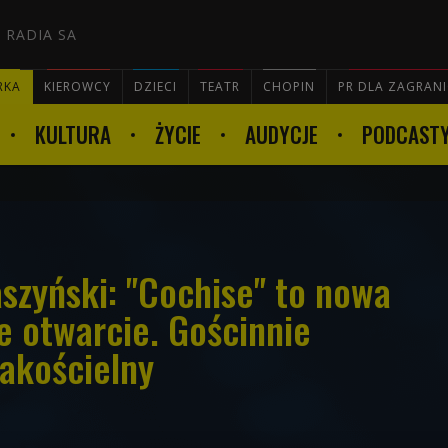
 RADIA SA
RKA
KIEROWCY
DZIECI
TEATR
CHOPIN
PR DLA ZAGRAN
KULTURA
ŻYCIE
AUDYCJE
PODCAST

szyński: "Cochise" to nowa
e otwarcie. Gościnnie
Zakościelny