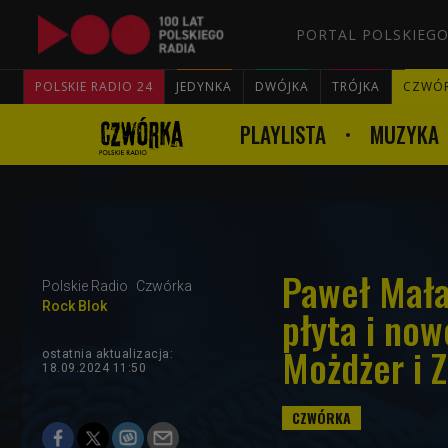
PORTAL POLSKIEGO
POLSKIE RADIO 24
JEDYNKA
DWÓJKA
TRÓJKA
CZWÓ
PLAYLISTA
MUZYKA
Paweł Mała
Polskie Radio
Czwórka
Rock Blok
płyta i now
Możdżer i 
ostatnia aktualizacja:
18.09.2024 11:50