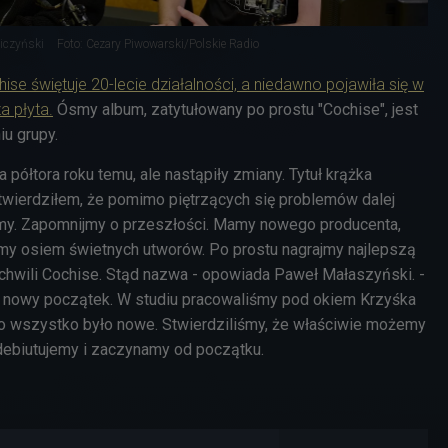
ziczyński
Foto: Cezary Piwowarski/Polskie Radio
se świętuje 20-lecie działalności, a niedawno pojawiła się w
a płyta.
Ósmy album, zatytułowany po prostu "Cochise", jest
u grupy.
 półtora roku temu, ale nastąpiły zmiany. Tytuł krążka
twierdziłem, że pomimo piętrzących się problemów dalej
jemy. Zapomnijmy o przeszłości. Mamy nowego producenta,
my osiem świetnych utworów. Po prostu nagrajmy najlepszą
ej chwili Cochise. Stąd nazwa - opowiada Paweł Małaszyński. -
b nowy początek. W studiu pracowaliśmy pod okiem Krzyśka
o wszystko było nowe. Stwierdziliśmy, że właściwie możemy
ebiutujemy i zaczynamy od początku.