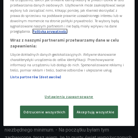
przetwarzania danych osobowych. Użytkownik może zaakceptować swoje
wybory lub zarządzać nimi, klikając poniżej, jak również skorzystać z
prawa do sprzeciwu na podstawie prawnie uzasadnionego interesu lub w
dowolnym momencie na stronie polityki prywatności. Te wybory będą
sygnalizowane naszym partnerom i nie będą miały wpływu na dane
przeglądania.
Polityka prywatności
Wraz z naszymi partnerami przetwarzamy dane w celu
zapewnienia:
Użycie dokładnych danych geolokalizacyjnych. Aktywne skanowanie
Aleksandra Ciupa bywa na salonach, ale aspiracje ma dużo wyższe niż
charakterystyki urządzenia do celów identyfikacji. Przechowywanie
"ścianka". O swoich planach opowiada w "Audycji nr 1"
Foto: PAP/Stach
informacji na urządzeniu lub dostęp do nich. Spersonalizowane reklamy i
Leszczyński
treści, pomiar reklam i treści, badnie odbiorców i ulepszanie usług.
Lista partnerów (dostawców)
Na swoim koncie Ola ma także tytuł Miss Małopolski, ale
nie chce, by uroda decydowała o jej zawodowej przyszłości.
- Piękno przemija, zostają osobowość i charakter - mówi. -
Ustawienia zaawansowane
A ja jestem pracowita, sumienna i cały czas chcę się
rozwijać.
Odrzucenie wszystkich
Akceptuję wszystkie
Dlatego bywanie na "sciankach" stara się ograniczyć do
niezbędnego minimum. - Na początku byłam tym
zachwycona, teraz wiem, że to pusty świat wypożyczonych