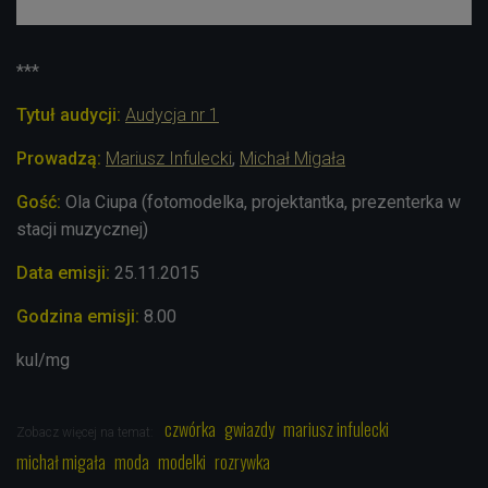
***
Tytuł audycji:
Audycja nr 1
Prowadzą:
Mariusz Infulecki
,
Michał Migała
Gość:
Ola Ciupa (fotomodelka, projektantka, prezenterka w
stacji muzycznej)
Data emisji:
25.11.2015
Godzina emisji:
8.00
kul/mg
czwórka
gwiazdy
mariusz infulecki
Zobacz więcej na temat:
michał migała
moda
modelki
rozrywka