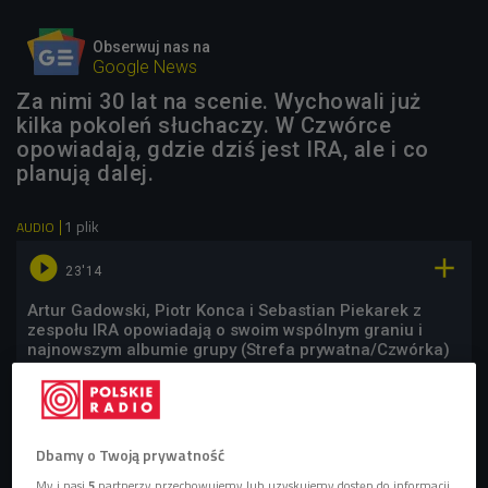
Obserwuj nas na
Google News
Za nimi 30 lat na scenie. Wychowali już
kilka pokoleń słuchaczy. W Czwórce
opowiadają, gdzie dziś jest IRA, ale i co
planują dalej.
1 plik
AUDIO


23'14
Artur Gadowski, Piotr Konca i Sebastian Piekarek z
zespołu IRA opowiadają o swoim wspólnym graniu i
najnowszym albumie grupy (Strefa prywatna/Czwórka)
Dbamy o Twoją prywatność
My i nasi
5
partnerzy przechowujemy lub uzyskujemy dostęp do informacji