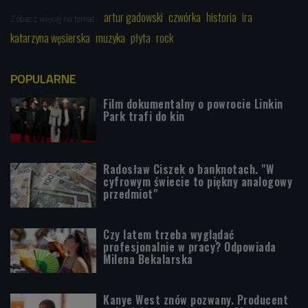
artur gadowski
czwórka
historia
ira
Zobacz więcej na temat:
katarzyna węsierska
muzyka
płyta
rock
POPULARNE
Film dokumentalny o powrocie Linkin
Park trafi do kin
Radosław Ciszek o banknotach. "W
cyfrowym świecie to piękny analogowy
przedmiot"
Czy latem trzeba wyglądać
profesjonalnie w pracy? Odpowiada
Milena Bekalarska
Kanye West znów pozwany. Producent