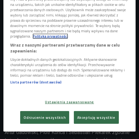
na urządzeniu, takich jak unikalne identyfikatory w plikach cookie w celu
przetwarzania danych osobowych. Użytkownik może zaakceptować swoje
wybory lub zarządzać nimi, klikając poniżej, jak również skorzystać z
prawa do sprzeciwu na podstawie prawnie uzasadnionego interesu lub w
dowolnym momencie na stronie polityki prywatności. Te wybory będą
sygnalizowane naszym partnerom i nie będą miały wpływu na dane
przeglądania.
Polityka prywatności
Wraz z naszymi partnerami przetwarzamy dane w celu
zapewnienia:
Artur Gadowski, wokalista legendarnej grupy IRA podczas koncertu
Foto:
Użycie dokładnych danych geolokalizacyjnych. Aktywne skanowanie
PAP/Grzegorz Michałowski
charakterystyki urządzenia do celów identyfikacji. Przechowywanie
informacji na urządzeniu lub dostęp do nich. Spersonalizowane reklamy i
Pretekstem do spotkania w "Strefie prywatnej" jest nowy
treści, pomiar reklam i treści, badnie odbiorców i ulepszanie usług.
krążek IRY, który nosi tytuł "My", a którego wydanie zbiegło
Lista partnerów (dostawców)
się z 30-leciem pracy artystycznej zespołu. - Jesteśmy
zespołem rockowym. Nigdy nie chcieliśmy być nikim więcej
Ustawienia zaawansowane
- mówi Artur Gadowski, który do grupy dołączył w 1987
roku. Często z tą datą wiązane jest powstanie grupy, choć
Odrzucenie wszystkich
Akceptuję wszystkie
istniała ona już od 1983 roku.
Artur Gadowski, Piotr Konca i Sebastian Piekarek zgodnie