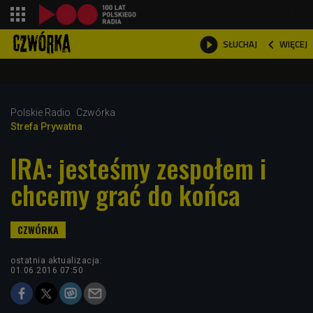
shopping_cart



WIĘCEJ
SŁUCHAJ

Polskie Radio
Czwórka
Strefa Prywatna
IRA: jesteśmy zespołem i
chcemy grać do końca
ostatnia aktualizacja:
01.06.2016 07:50