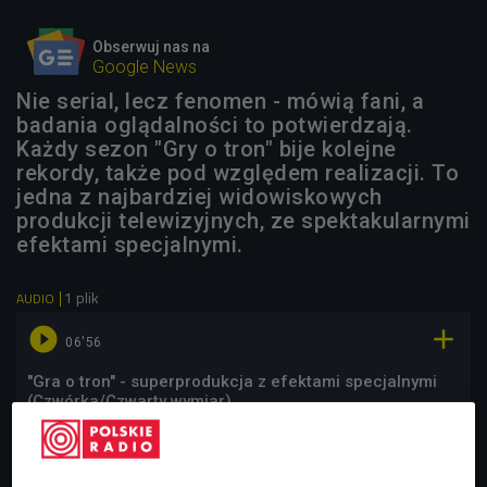
Obserwuj nas na
Google News
Nie serial, lecz fenomen - mówią fani, a
badania oglądalności to potwierdzają.
Każdy sezon "Gry o tron" bije kolejne
rekordy, także pod względem realizacji. To
jedna z najbardziej widowiskowych
produkcji telewizyjnych, ze spektakularnymi
efektami specjalnymi.
1 plik
AUDIO


06'56
"Gra o tron" - superprodukcja z efektami specjalnymi
(Czwórka/Czwarty wymiar)