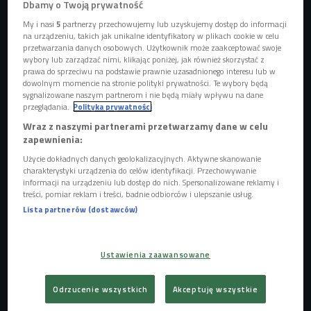
Dbamy o Twoją prywatność
My i nasi
5
partnerzy przechowujemy lub uzyskujemy dostęp do informacji
na urządzeniu, takich jak unikalne identyfikatory w plikach cookie w celu
przetwarzania danych osobowych. Użytkownik może zaakceptować swoje
wybory lub zarządzać nimi, klikając poniżej, jak również skorzystać z
prawa do sprzeciwu na podstawie prawnie uzasadnionego interesu lub w
dowolnym momencie na stronie polityki prywatności. Te wybory będą
sygnalizowane naszym partnerom i nie będą miały wpływu na dane
przeglądania.
Polityka prywatności
Wraz z naszymi partnerami przetwarzamy dane w celu
zapewnienia:
Użycie dokładnych danych geolokalizacyjnych. Aktywne skanowanie
"Gra o tron" to jedno z największych telewizyjnych przedsięwzięć. Na realizację
jednego odcinka ekipa ma budżet w wysokości 6 milionów dolarów.
Foto: mat.
charakterystyki urządzenia do celów identyfikacji. Przechowywanie
promocyjne/HBO
informacji na urządzeniu lub dostęp do nich. Spersonalizowane reklamy i
treści, pomiar reklam i treści, badnie odbiorców i ulepszanie usług.
W "Grze o tron" siedem rodzin szlacheckich walczy o
Lista partnerów (dostawców)
panowanie nad ziemiami krainy Westeros. - To świat
całkowicie wykreowany komputerowo - mówi Bartosz
Ustawienia zaawansowane
Sztybor. - Efekty specjalne są dziełem niemieckiej firmy
Mackevion. Graficy dodali m. in. tło, część miast, grupy ludzi.
Odrzucenie wszystkich
Akceptuję wszystkie
Zwiększyli też liczebność wojska. Ale to, co widzimy na