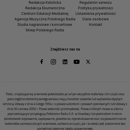
Redakcja Katolicka
Regulamin serwisu
Redakcja Ekumeniczna
Polityka prywatności
Centrum Edukacji Medialnej
Ustawienia prywatności
Agencja Muzyczna Polskiego Radia
Dane osobowe
Studia nagraniowe i koncertowe
Kontakt
Sklep Polskiego Radia
Znajdziesz nas na
Treści, znajdujące się w serwisie polskieradio.pl, w tym wszystkie materiały i ich części oraz
poszczególne elementy samego serwisu mają charakter utworów lub wytworów objętych
ochroną Ustawy z dnia 4 lutego 1994 r. o prawie autorskim i prawach pokrewnych lub Ustawy z
dnia 30 czerwca 2000 r. Prawo własności przemysłowej. Prawa o których mowa w zdaniu
poprzedzającym przysługują Polskiemu Radiu S.A. w likwidacji lub podmiotom trzecim.
Jakiekolwiek kopiowanie, zapisywanie, powielanie, reprodukowanie oraz rozpowszechnianie
materiałów zamieszczonych w serwisie, zarówno w części, jak i w całości jest zabronione bez
uprzedniej pisemnej zgody uprawnionego.