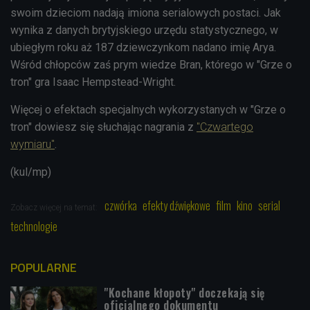
swoim dzieciom nadają imiona serialowych postaci. Jak
wynika z danych brytyjskiego urzędu statystycznego, w
ubiegłym roku aż 187 dziewczynkom nadano imię Arya.
Wśród chłopców zaś prym wiedze Bran, którego w "Grze o
tron" gra Isaac Hempstead-Wright.
Więcej o efektach specjalnych wykorzystanych w "Grze o
tron" dowiesz się słuchając nagrania z
"Czwartego
wymiaru"
.
(kul/mp)
czwórka
efekty dźwiękowe
film
kino
serial
Zobacz więcej na temat:
technologie
POPULARNE
"Kochane kłopoty" doczekają się
oficjalnego dokumentu