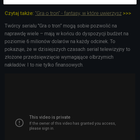
pierwszym planie, zawsze kręcone było w studiu.
Czytaj także:
"Gra o tron" - fantasy, w które uwierzysz
>>>
Twórcy serialu "Gra o tron” mogą sobie pozwolić na
naprawdę wiele – mają w końcu do dyspozycji budżet na
poziomie 6 milionów dolarów na każdy odcinek. To
pokazuje, że w dzisiejszych czasach serial telewizyjny to
złożone przedsięwzięcie wymagające olbrzymich
nakładów. I to nie tylko finansowych.