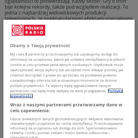
oglądalności to potwierdzają. Każdy sezon "Gry o tron"
bije kolejne rekordy, także pod względem realizacji. To
jedna z najbardziej widowiskowych produkcji
telewizyjnych, ze spektakularnymi efektami specjalnymi.
Zobacz więcej na temat:
Czwórka
FILM
kino
serial
technologie
Dbamy o Twoją prywatność
My i nasi
5
partnerzy przechowujemy lub uzyskujemy dostęp do
informacji na urządzeniu, takich jak unikalne identyfikatory w plikach
cookie w celu przetwarzania danych osobowych. Użytkownik może
zaakceptować swoje wybory lub zarządzać nimi, klikając poniżej, jak
również skorzystać z prawa do sprzeciwu na podstawie prawnie
uzasadnionego interesu lub w dowolnym momencie na stronie
polityki prywatności. Te wybory będą sygnalizowane naszym
partnerom i nie będą miały wpływu na dane przeglądania.
Polityka
prywatności
Wraz z naszymi partnerami przetwarzamy dane w
Truman Show - jak zbudowano schody do
celu zapewnienia:
nieba?
Użycie dokładnych danych geolokalizacyjnych. Aktywne skanowanie
charakterystyki urządzenia do celów identyfikacji. Przechowywanie
informacji na urządzeniu lub dostęp do nich. Spersonalizowane
Kiedy Peter Weir zatrudniał do swojego filmu Jima
reklamy i treści, pomiar reklam i treści, badnie odbiorców i
Careya wiele osób pukało się w czoło. Jak człowiek od
ulepszanie usług.