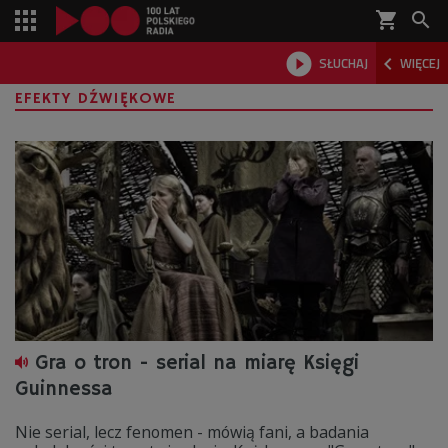
shopping_cart



SŁUCHAJ
WIĘCEJ

EFEKTY DŹWIĘKOWE
Gra o tron - serial na miarę Księgi
Guinnessa
Nie serial, lecz fenomen - mówią fani, a badania