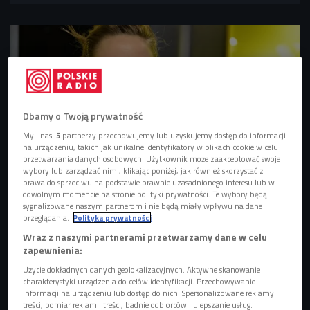
Dbamy o Twoją prywatność
My i nasi
5
partnerzy przechowujemy lub uzyskujemy dostęp do informacji
na urządzeniu, takich jak unikalne identyfikatory w plikach cookie w celu
przetwarzania danych osobowych. Użytkownik może zaakceptować swoje
wybory lub zarządzać nimi, klikając poniżej, jak również skorzystać z
prawa do sprzeciwu na podstawie prawnie uzasadnionego interesu lub w
dowolnym momencie na stronie polityki prywatności. Te wybory będą
Jaśmina Polak
Foto: Jacek Konecki/PR
sygnalizowane naszym partnerom i nie będą miały wpływu na dane
przeglądania.
Polityka prywatności
Wraz z naszymi partnerami przetwarzamy dane w celu
zapewnienia:
Użycie dokładnych danych geolokalizacyjnych. Aktywne skanowanie
charakterystyki urządzenia do celów identyfikacji. Przechowywanie
informacji na urządzeniu lub dostęp do nich. Spersonalizowane reklamy i
treści, pomiar reklam i treści, badnie odbiorców i ulepszanie usług.