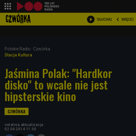
shopping_cart



WIĘCEJ
SŁUCHAJ

Polskie Radio
Czwórka
Stacja Kultura
Jaśmina Polak: "Hardkor
disko" to wcale nie jest
hipsterskie kino
ostatnia aktualizacja:
02.04.2014 11:30