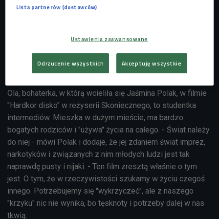
Lista partnerów (dostawców)
Ustawienia zaawansowane
Odrzucenie wszystkich
Akceptuję wszystkie
Ola, bohaterka, w którą wcieliła się Jaśmina Polak, w filmie
"Hardkor disko" w reżyserii Skoniecznego, to studentka
intermediów. Mieszka w dużym mieście, ma bardzo
bogatych rodziców i "używa" życia na całego. - Świat należy
do niej - mówi Polak i dodaje, że jej zdaniem świat imprez,
narkotyków i związanych z nim młodych ludzi jest tak
naprawdę pusty i nijaki. - Ten film zresztą właśnie o tym
jest. O tym, że w rzeczywistości szukamy w życiu czegoś
innego. Potrzebujemy się "wykrzyczeć", ale z naszego
"krzyku" nic nie wynika, bo tęsknoty i potrzeby dalej w nas
tkwią.