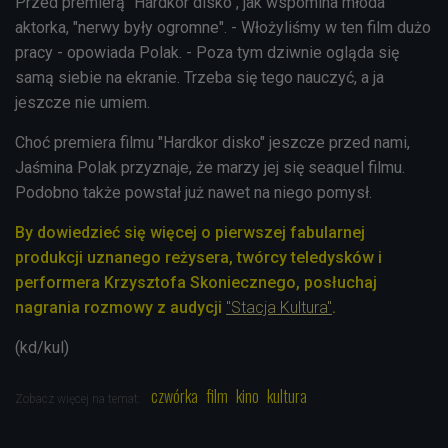
Przed premierą "Hardkor disko", jak wspomina młoda
aktorka, "nerwy były ogromne". - Włożyliśmy w ten film dużo
pracy - opowiada Polak. - Poza tym dziwnie ogląda się
samą siebie na ekranie. Trzeba się tego nauczyć, a ja
jeszcze nie umiem.
Choć premiera filmu "Hardkor disko" jeszcze przed nami,
Jaśmina Polak przyznaje, że marzy jej się seaquel filmu.
Podobno także powstał już nawet na niego pomysł.
By dowiedzieć się więcej o pierwszej fabularnej
produkcji uznanego reżysera, twórcy teledysków i
performera Krzysztofa Skoniecznego, posłuchaj
nagrania rozmowy z audycji
"Stacja Kultura"
.
(kd/kul)
czwórka
film
kino
kultura
Zobacz więcej na temat: