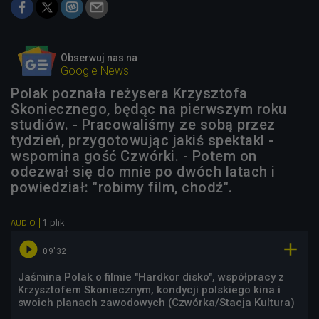
Obserwuj nas na
Google News
Polak poznała reżysera Krzysztofa
Skoniecznego, będąc na pierwszym roku
studiów. - Pracowaliśmy ze sobą przez
tydzień, przygotowując jakiś spektakl -
wspomina gość Czwórki. - Potem on
odezwał się do mnie po dwóch latach i
powiedział: "robimy film, chodź".
1 plik
AUDIO


09'32
Jaśmina Polak o filmie "Hardkor disko", współpracy z
Krzysztofem Skoniecznym, kondycji polskiego kina i
swoich planach zawodowych (Czwórka/Stacja Kultura)