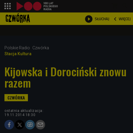
shopping_cart



WIĘCEJ
SŁUCHAJ

Polskie Radio
Czwórka
Stacja Kultura
Kijowska i Dorociński znowu
razem
ostatnia aktualizacja:
19.11.2014 18:30