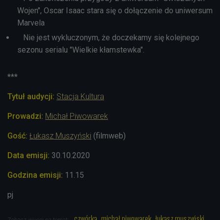
Wojen", Oscar Isaac stara się o dołączenie do uniwersum
Marvela
Nie jest wykluczonym, że doczekamy się kolejnego
sezonu serialu "Wielkie kłamstewka".
***
Tytuł audycji:
Stacja Kultura
Prowadzi:
Michał Piwowarek
Gość:
Łukasz Muszyński
(filmweb)
Data emisji:
30.10.2020
Godzina emisji:
11.15
pj
czwórka
michał piwowarek
łukasz muszyński
Zobacz więcej na temat: