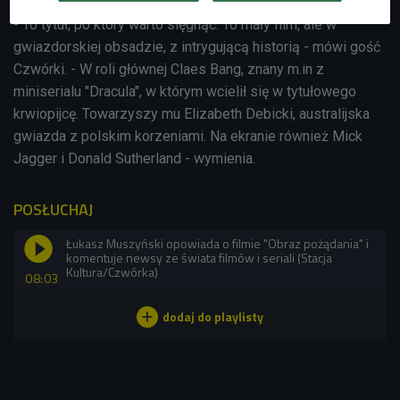
- To tytuł, po który warto sięgnąć. To mały film, ale w
gwiazdorskiej obsadzie, z intrygującą historią - mówi gość
Czwórki. - W roli głównej Claes Bang, znany m.in z
miniserialu "Dracula", w którym wcielił się w tytułowego
krwiopijcę. Towarzyszy mu Elizabeth Debicki, australijska
gwiazda z polskim korzeniami. Na ekranie również Mick
Jagger i Donald Sutherland - wymienia.
POSŁUCHAJ
Łukasz Muszyński opowiada o filmie "Obraz pożądania" i
komentuje newsy ze świata filmów i seriali (Stacja
Kultura/Czwórka)
08:03