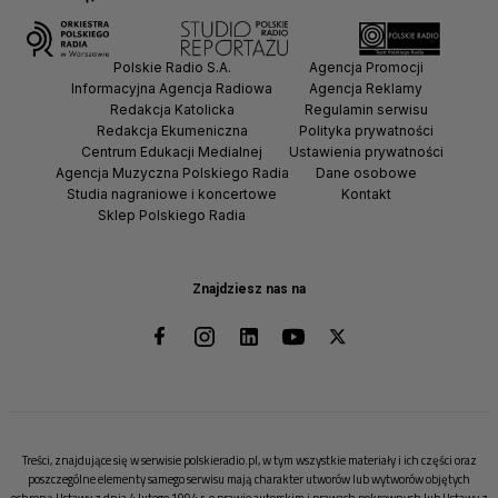
Polskie Radio S.A.
Agencja Promocji
Informacyjna Agencja Radiowa
Agencja Reklamy
Redakcja Katolicka
Regulamin serwisu
Redakcja Ekumeniczna
Polityka prywatności
Centrum Edukacji Medialnej
Ustawienia prywatności
Agencja Muzyczna Polskiego Radia
Dane osobowe
Studia nagraniowe i koncertowe
Kontakt
Sklep Polskiego Radia
Znajdziesz nas na
Treści, znajdujące się w serwisie polskieradio.pl, w tym wszystkie materiały i ich części oraz
poszczególne elementy samego serwisu mają charakter utworów lub wytworów objętych
ochroną Ustawy z dnia 4 lutego 1994 r. o prawie autorskim i prawach pokrewnych lub Ustawy z