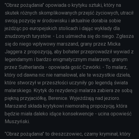
"Obraz pożądania" opowiada o krytyku sztuki, który na
skutek różnych skomplikowanych przejść życiowych, utracił
swoją pozycję w środowisku i aktualnie dorabia sobie
jeżdżąc po europejskich stolicach i dając wykłady dla
znudzonych turystów. - Los uśmiecha się do niego. Zgłasza
się do niego wpływowy marszand, grany przez Micka
Jaggera z propozycją, aby bohater przeprowadził wywiad z
legendarnym i bardzo enigmatycznym malarzem, granym
przez Sutherlanda - opowiada gość Czwórki. - To malarz,
który od dawna nic nie namalował, ale te wszystkie dzieła,
które stworzył w przeszłości uczyniły go legendą świata
malarskiego. Krytyk do rezydencji malarza zabiera ze sobą
piękną przyjaciółkę, Berenice. Wyjeżdżają nad jezioro.
Marszand składa krytykowi niemoralną propozycję, która
będzie miała daleko idące konsekwencje - ucina opowieść
Muszyński.
"Obraz pożądania" to dreszczowiec, czarny kryminał, który