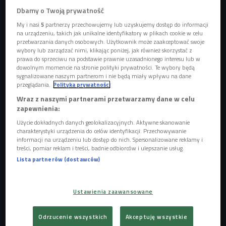
Dbamy o Twoją prywatność
My i nasi
5
partnerzy przechowujemy lub uzyskujemy dostęp do informacji
na urządzeniu, takich jak unikalne identyfikatory w plikach cookie w celu
przetwarzania danych osobowych. Użytkownik może zaakceptować swoje
wybory lub zarządzać nimi, klikając poniżej, jak również skorzystać z
prawa do sprzeciwu na podstawie prawnie uzasadnionego interesu lub w
dowolnym momencie na stronie polityki prywatności. Te wybory będą
sygnalizowane naszym partnerom i nie będą miały wpływu na dane
przeglądania.
Polityka prywatności
Wraz z naszymi partnerami przetwarzamy dane w celu
zapewnienia:
Użycie dokładnych danych geolokalizacyjnych. Aktywne skanowanie
charakterystyki urządzenia do celów identyfikacji. Przechowywanie
informacji na urządzeniu lub dostęp do nich. Spersonalizowane reklamy i
treści, pomiar reklam i treści, badnie odbiorców i ulepszanie usług.
Kontrowersje wokół Oscarów i premiery filmowe
Lista partnerów (dostawców)
Szczęściarze mogli zobaczyć "Obraz pożądania" na
Ustawienia zaawansowane
Festiwalu w Wenecji w 2019 roku. Polska premiera miała
się odbyć w marcu, jednak pandemia pokrzyżowała plany
Odrzucenie wszystkich
Akceptuję wszystkie
dystrybutorów.