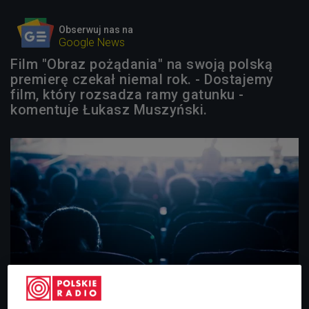
Obserwuj nas na
Google News
Film "Obraz pożądania" na swoją polską
premierę czekał niemal rok. - Dostajemy
film, który rozsadza ramy gatunku -
komentuje Łukasz Muszyński.
Zdjęcie ilustracyjne
Foto: Liu zishan/ Shutterstock