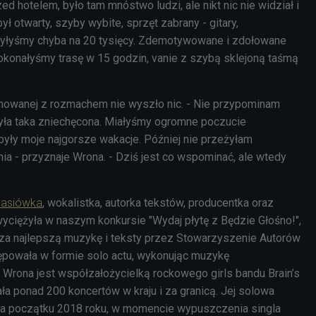
ed hotelem, było tam mnóstwo ludzi, ale nikt nic nie widział i
ł otwarty, szyby wybite, sprzęt zabrany - gitary,
byłyśmy chyba na 20 tysięcy. Zdemotywowane i zdołowane
konałyśmy trasę w 15 godzin, vanie z szybą sklejoną taśmą
anowanej z rozmachem nie wyszło nic. - Nie przypominam
yła taka zniechęcona. Miałyśmy ogromne poczucie
były moje najgorsze wakacje. Później nie przeżyłam
a - przyznaje Wrona. - Dziś jest co wspominać, ale wtedy
Jasiówka
, wokalistka, autorka tekstów, producentka oraz
wyciężyła w naszym konkursie "Wydaj płytę z Będzie Głośno!",
 za najlepszą muzykę i teksty przez Stowarzyszenie Autorów
ępowała w formie solo actu, wykonując muzykę
. Wrona jest współzałożycielką rockowego girls bandu Brain’s
ała ponad 200 koncertów w kraju i za granicą. Jej solowa
 na początku 2018 roku, w momencie wypuszczenia singla