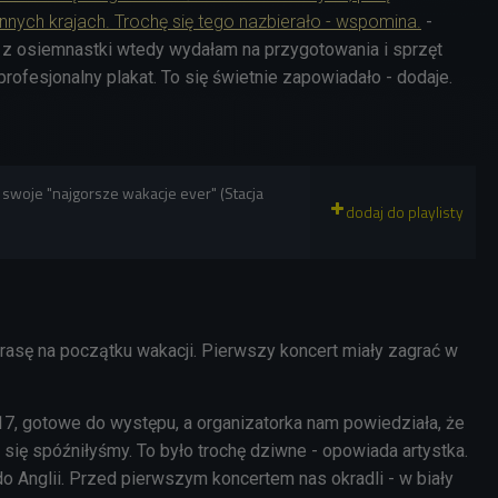
innych krajach. Trochę się tego nazbierało - wspomina.
-
 z osiemnastki wtedy wydałam na przygotowania i sprzęt
profesjonalny plakat. To się świetnie zapowiadało - dodaje.
woje "najgorsze wakacje ever" (Stacja
rasę na początku wakacji. Pierwszy koncert miały zagrać w
17, gotowe do występu, a organizatorka nam powiedziała, że
y się spóźniłyśmy. To było trochę dziwne - opowiada artystka.
o Anglii. Przed pierwszym koncertem nas okradli - w biały