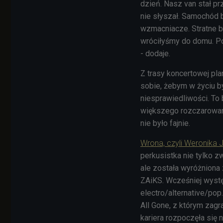
dzień. Nasz van stał prz
nie słyszał. Samochód by
wzmacniacze. Stratne 
wróciłyśmy do domu. Po
- dodaje.
Z trasy koncertowej pl
sobie, żebym w życiu b
niesprawiedliwości. To 
większego rozczarowani
nie było fajnie.
Wrona, czyli Weronika 
perkusistka nie tylko z
ale została wyróżniona
ZAiKS. Wcześniej wyst
electro/alternative/pop
All Gone, z którym zagr
kariera rozpoczęła się