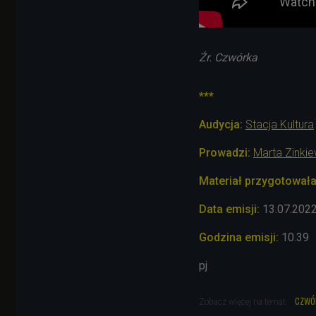
Źr. Czwórka
***
Audycja:
Stacja Kultura
Prowadzi:
Marta Zinkie
Materiał przygotowała
Data emisji:
13.07
.202
Godzina emisji:
10.39
pj
czwó
Zobacz więcej na temat: