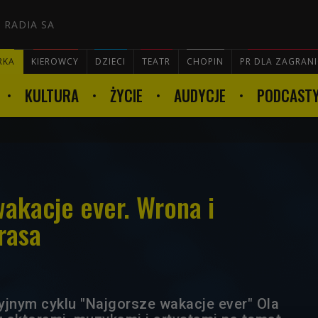
 RADIA SA
RKA
KIEROWCY
DZIECI
TEATR
CHOPIN
PR DLA ZAGRAN
KULTURA
ŻYCIE
AUDYCJE
PODCAST

wakacje ever. Wrona i
rasa
nym cyklu "Najgorsze wakacje ever" Ola