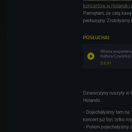
koncertów w Holandii i 
Pamiętam, że całą kasę
perkusyjny. Zrobiłyśmy 
POSŁUCHAJ
Wrona wspomina s
Kultura/Czwórka)
03:31
Dziewczyny ruszyły w t
Holandii.
- Dojechałyśmy tam na 
koncert już był, tylko m
- Potem pojechałyśmy d