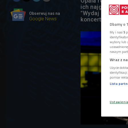
Opala rozmawia z
ich najgorszych 
"Wydaj płytę z B
Obserwuj nas na
Google News
koncertową, podc
Dbamy o 
My i nasi
5
p
identyfikat
wybory lub z
uzasadnione
naszym part
Wraz z na
Użycie dokła
identyfikacj
pomiar rekla
Lista part
Ustawieni