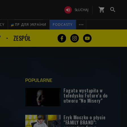
shopping_cart


SŁUCHAJ

ICY
ПР ДЛЯ УКРАЇНИ
PODCASTY
Y
ZESPÓŁ
POPULARNE
Fagata wystąpiła w
teledysku Future'a do
utworu "No Misery"
Eryk Moczko o płycie
"FAMILY BRAND":