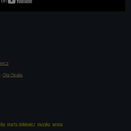
wicz
:
Ola Opala
2
rka
marta zinkiewicz
muzyka
wrona