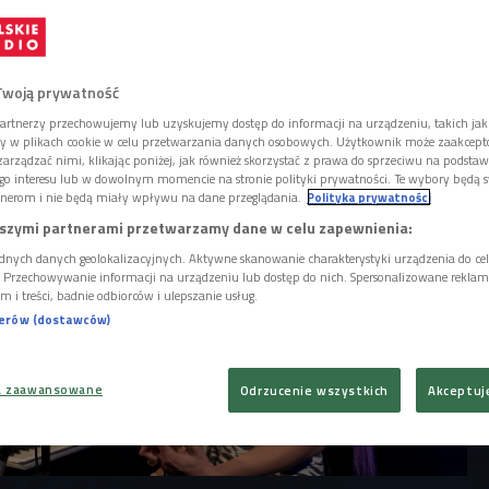
 aktorami, muzykami i artystami na temat
wakacji. Wrona, laureatka naszego konkursu
ędzie głośno" wspomina wakacyjną trasę
zas której żaden występ się nie odbył.
Twoją prywatność
artnerzy przechowujemy lub uzyskujemy dostęp do informacji na urządzeniu, takich jak
ory w plikach cookie w celu przetwarzania danych osobowych. Użytkownik może zaakcep
arządzać nimi, klikając poniżej, jak również skorzystać z prawa do sprzeciwu na podsta
go interesu lub w dowolnym momencie na stronie polityki prywatności. Te wybory będą 
nerom i nie będą miały wpływu na dane przeglądania.
Polityka prywatności
szymi partnerami przetwarzamy dane w celu zapewnienia:
dnych danych geolokalizacyjnych. Aktywne skanowanie charakterystyki urządzenia do ce
i. Przechowywanie informacji na urządzeniu lub dostęp do nich. Spersonalizowane reklamy 
m i treści, badnie odbiorców i ulepszanie usług.
nerów (dostawców)
a zaawansowane
Odrzucenie wszystkich
Akceptuj