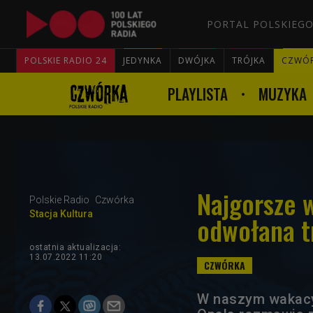
PORTAL POLSKIEGO
POLSKIE RADIO 24
JEDYNKA
DWÓJKA
TRÓJKA
CZWÓ
PLAYLISTA
MUZYKA
Najgorsze 
Polskie Radio
Czwórka
Stacja Kultura
odwołana t
ostatnia aktualizacja:
13.07.2022 11:20
W naszym wakacyj