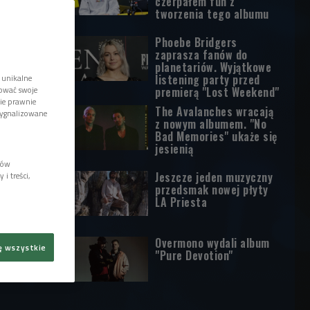
czerpałem fun z
tworzenia tego albumu
Phoebe Bridgers
zaprasza fanów do
planetariów. Wyjątkowe
listening party przed
 unikalne
tować swoje
premierą "Lost Weekend"
wie prawnie
The Avalanches wracają
sygnalizowane
z nowym albumem. "No
Bad Memories" ukaże się
jesienią
lów
Jeszcze jeden muzyczny
i treści,
przedsmak nowej płyty
LA Priesta
Overmono wydali album
ę wszystkie
"Pure Devotion"