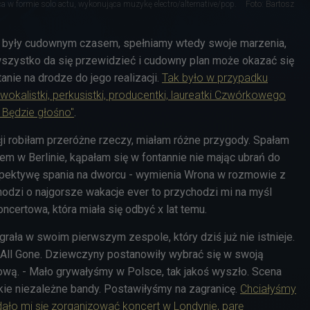
 w formie solo actu, wykonująca muzykę electro/alternative/pop.
Foto: Bartosz
 były cudownym czasem, spełniamy wtedy swoje marzenia,
wszystko da się przewidzieć i cudowny plan może okazać się
anie na drodze do jego realizacji.
Tak było w przypadku
wokalistki, perkusistki, producentki, laureatki Czwórkowego
 Będzie głośno"
.
i robiłam przeróżne rzeczy, miałam różne przygody. Spałam
em w Berlinie, kąpałam się w fontannie nie mając ubrań do
rspektywę spania na dworcu - wymienia Wrona w rozmowie z
chodzi o najgorsze wakacje ever to przychodzi mi na myśl
ncertowa, która miała się odbyć x lat temu.
grała w swoim pierwszym zespole, który dziś już nie istnieje.
’s All Gone. Dziewczyny postanowiły wybrać się w swoją
ową. - Mało grywałyśmy w Polsce, tak jakoś wyszło. Scena
akie niezależne bandy. Postawiłyśmy na zagranicę.
Chciałyśmy
dało mi się zorganizować koncert w Londynie, parę