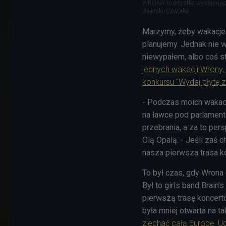
WRONA to artystka występująca
Bajerski/Czwórka
Marzymy, żeby wakacje
planujemy. Jednak nie 
niewypałem, albo coś st
jednych wakacji Wrony, 
konkursu "Wydaj płytę z
- Podczas moich wakacj
na ławce pod parlament
przebrania, a za to pe
Olą Opalą. - Jeśli zaś 
nasza pierwsza trasa ko
To był czas, gdy Wrona 
Był to girls band Brain
pierwszą trasę koncert
była mniej otwarta na t
zjechać całą Europę. U