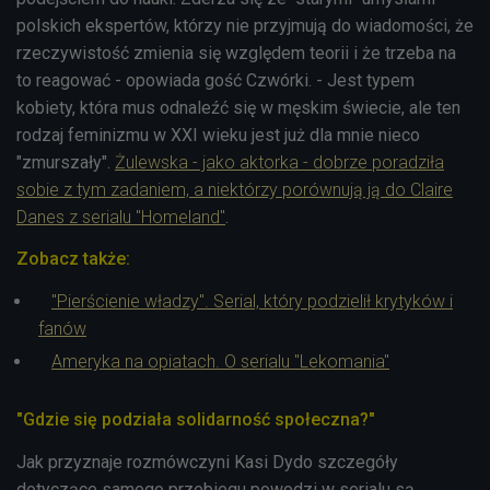
polskich ekspertów, którzy nie przyjmują do wiadomości, że
rzeczywistość zmienia się względem teorii i że trzeba na
to reagować - opowiada gość Czwórki. - Jest typem
kobiety, która mus odnaleźć się w męskim świecie, ale ten
rodzaj feminizmu w XXI wieku jest już dla mnie nieco
"zmurszały".
Żulewska - jako aktorka - dobrze poradziła
sobie z tym zadaniem, a niektórzy porównują ją do Claire
Danes z serialu "Homeland"
.
Zobacz także:
"Pierścienie władzy". Serial, który podzielił krytyków i
fanów
Ameryka na opiatach. O serialu "Lekomania"
"Gdzie się podziała solidarność społeczna?"
Jak przyznaje rozmówczyni Kasi Dydo szczegóły
dotyczące samego przebiegu powodzi w serialu są