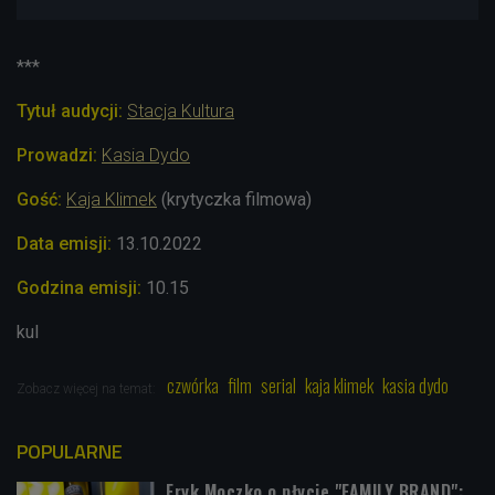
***
Tytuł audycji:
Stacja Kultura
Prowadzi:
Kasia Dydo
Gość:
Kaja Klimek
(krytyczka filmowa)
Data emisji:
13.10
.2022
Godzina emisji:
10.15
kul
czwórka
film
serial
kaja klimek
kasia dydo
Zobacz więcej na temat:
POPULARNE
Eryk Moczko o płycie "FAMILY BRAND":