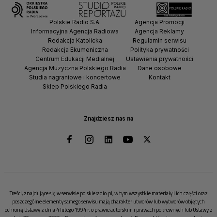
Polskie Radio S.A.
Agencja Promocji
Informacyjna Agencja Radiowa
Agencja Reklamy
Redakcja Katolicka
Regulamin serwisu
Redakcja Ekumeniczna
Polityka prywatności
Centrum Edukacji Medialnej
Ustawienia prywatności
Agencja Muzyczna Polskiego Radia
Dane osobowe
Studia nagraniowe i koncertowe
Kontakt
Sklep Polskiego Radia
Znajdziesz nas na
Treści, znajdujące się w serwisie polskieradio.pl, w tym wszystkie materiały i ich części oraz
poszczególne elementy samego serwisu mają charakter utworów lub wytworów objętych
ochroną Ustawy z dnia 4 lutego 1994 r. o prawie autorskim i prawach pokrewnych lub Ustawy z