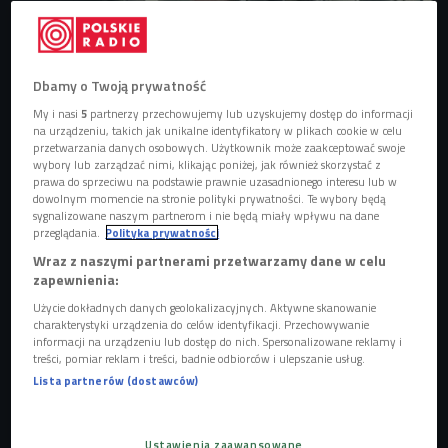
Wielka Woda - nowy serial Netflixa bije rekordy popularności
Foto: mat
prasowe (Robert Pałka)
Dbamy o Twoją prywatność
Powódź tysiąclecia. Co wydarzyło się we Wrocławiu?
My i nasi
5
partnerzy przechowujemy lub uzyskujemy dostęp do informacji
na urządzeniu, takich jak unikalne identyfikatory w plikach cookie w celu
25 lat temu kraje Europy Środkowej dotknęła powódź
przetwarzania danych osobowych. Użytkownik może zaakceptować swoje
zwana później potocznie powodzią tysiąclecia. W lipcu
wybory lub zarządzać nimi, klikając poniżej, jak również skorzystać z
prawa do sprzeciwu na podstawie prawnie uzasadnionego interesu lub w
1997 roku nawiedziła ona południową i zachodnią Polskę,
dowolnym momencie na stronie polityki prywatności. Te wybory będą
Czechy, wschodnie Niemcy, północno-zachodnią Słowację
sygnalizowane naszym partnerom i nie będą miały wpływu na dane
przeglądania.
Polityka prywatności
oraz wschodnią Austrię, doprowadzając do śmierci wielu
Wraz z naszymi partnerami przetwarzamy dane w celu
ludzi i ogromnych strat materialnych
. W Polsce w wyniku
zapewnienia:
powodzi śmierć poniosło 56 osób, a szkody oszacowano
Użycie dokładnych danych geolokalizacyjnych. Aktywne skanowanie
na ok. 3,5 miliarda dolarów. - Pamiętam to dobrze, bo mój
charakterystyki urządzenia do celów identyfikacji. Przechowywanie
tato oraz cała jego rodzina mieszka we Wrocławiu. Drżałam
informacji na urządzeniu lub dostęp do nich. Spersonalizowane reklamy i
treści, pomiar reklam i treści, badnie odbiorców i ulepszanie usług.
o nich, czy ich nie zalewa, nie podmywa, czy mają co jeść i
Lista partnerów (dostawców)
czy są bezpieczni - wspomina krytyczka filmowa Kaja
Klimek. - Pamiętam też, jak bardzo moi bliscy zaangażowali
się w pomoc innym mieszkańcom Wrocławia i w ratowanie
Ustawienia zaawansowane