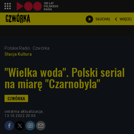
shopping_cart



WIĘCEJ
SŁUCHAJ

Polskie Radio
Czwórka
Stacja Kultura
"Wielka woda". Polski serial
na miarę "Czarnobyla"
ostatnia aktualizacja:
13.10.2022 20:00