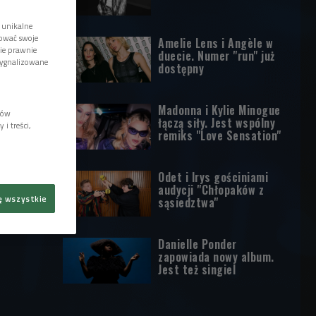
 unikalne
tować swoje
Amelie Lens i Angèle w
wie prawnie
duecie. Numer "run" już
sygnalizowane
dostępny
Madonna i Kylie Minogue
lów
łączą siły. Jest wspólny
i treści,
remiks "Love Sensation"
Odet i Irys gościniami
audycji "Chłopaków z
ę wszystkie
sąsiedztwa"
Danielle Ponder
zapowiada nowy album.
Jest też singiel