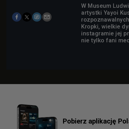
W Museum Ludwig 
artystki Yayoi Ku
rozpoznawalnych
Kropki, wielkie d
instagramie jej p
nie tylko fani m
Pobierz aplikację Po