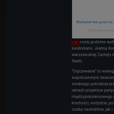
Wyświetl ten post na 
Post udostępni
pierwszej godzinie audy
kuratorkami: Joanną Ko
warszawskiej Zachęty n
Radio.
"Dojrzewanie" to wielo
współczesnym świecie.
średniego pokolenia prz
ramach projektów partyc
międzypokoleniowego di
kruchości, wstydzie, p
osoby nastoletnie, jak i