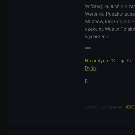
W "Stacji kultura" nie
Weronika Puszkar zase
Muzeów, która obędzie 
czeka na Was w Polskim
wydarzenie.
***
Na audycje
"Stacja Kult
Dydo
.
pj
czwó
Zobacz więcej na temat: