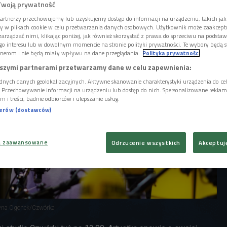
rasza do galerii sztuki VZORY w Poznaniu
Twoją prywatność
awę "Nie znam twojego adresu".
artnerzy przechowujemy lub uzyskujemy dostęp do informacji na urządzeniu, takich jak
ory w plikach cookie w celu przetwarzania danych osobowych. Użytkownik może zaakcep
arządzać nimi, klikając poniżej, jak również skorzystać z prawa do sprzeciwu na podsta
go interesu lub w dowolnym momencie na stronie polityki prywatności. Te wybory będą 
nerom i nie będą miały wpływu na dane przeglądania.
Polityka prywatności
szymi partnerami przetwarzamy dane w celu zapewnienia:
dnych danych geolokalizacyjnych. Aktywne skanowanie charakterystyki urządzenia do ce
i. Przechowywanie informacji na urządzeniu lub dostęp do nich. Spersonalizowane reklamy 
m i treści, badnie odbiorców i ulepszanie usług.
nerów (dostawców)
a zaawansowane
Odrzucenie wszystkich
Akceptuj
tyna Ogonek/Czwórka