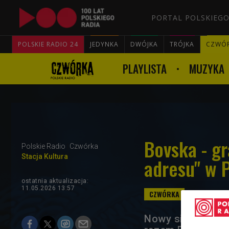
PORTAL POLSKIEGO
POLSKIE RADIO 24
JEDYNKA
DWÓJKA
TRÓJKA
CZWÓ
PLAYLISTA
MUZYKA
Bovska - gr
Polskie Radio
Czwórka
Stacja Kultura
adresu" w 
ostatnia aktualizacja:
11.05.2026 13:57
Nowy singiel, now