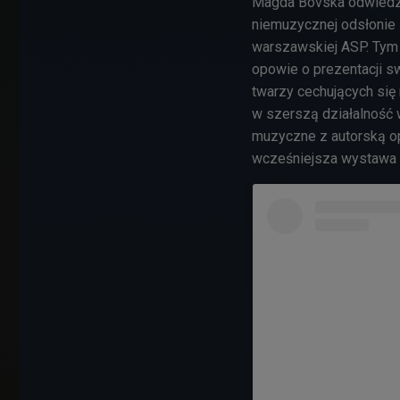
Magda Bovska odwiedzi 
niemuzycznej odsłonie 
warszawskiej ASP. Tym 
opowie o prezentacji sw
twarzy cechujących si
w szerszą działalność w
muzyczne z autorską op
wcześniejsza wystawa "