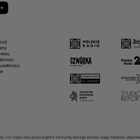
re
ocji
amy
rwisu
atności
ywatności
we
riały i ich części oraz poszczególne elementy samego serwisu mają charakter utwor