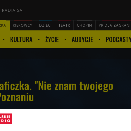
 RADIA SA
RKA
KIEROWCY
DZIECI
TEATR
CHOPIN
PR DLA ZAGRAN
KULTURA
ŻYCIE
AUDYCJE
PODCAST

aficzka. "Nie znam twojego
Poznaniu
a płyta, nowa trasa... Nie tym razem. Tym