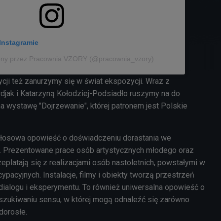
Instagramie
ony przez Pracownia VZORY (@pracownia_vzory)
cji też zanurzymy się w świat ekspozycji. Wraz z
rdjak i Katarzyną Kołodziej-Podsiadło ruszymy na do
a wystawę "Dojrzewanie", której patronem jest Polskie
głosowa opowieść o doświadczeniu dorastania we
 Prezentowane prace osób artystycznych młodego oraz
eplatają się z realizacjami osób nastoletnich, powstałymi w
ypacyjnych. Instalacje, filmy i obiekty tworzą przestrzeń
alogu i eksperymentu. To również uniwersalna opowieść o
oszukiwaniu sensu, w której mogą odnaleźć się zarówno
 dorosłe.