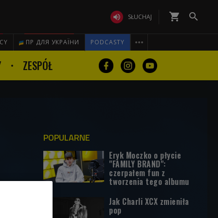
shopping_cart


SŁUCHAJ

ICY
ПР ДЛЯ УКРАЇНИ
PODCASTY
Y
ZESPÓŁ
POPULARNE
Eryk Moczko o płycie
"FAMILY BRAND":
czerpałem fun z
tworzenia tego albumu
Jak Charli XCX zmieniła
pop