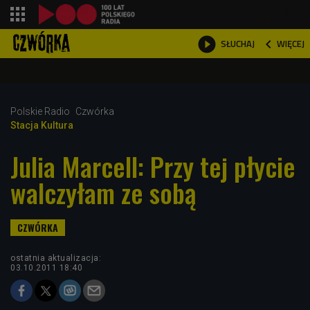
shopping_cart



WIĘCEJ
SŁUCHAJ

Polskie Radio
Czwórka
Stacja Kultura
Julia Marcell: Przy tej płycie
walczyłam ze sobą
ostatnia aktualizacja:
03.10.2011 18:40