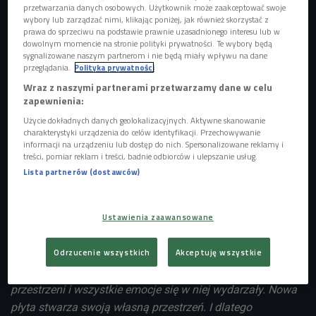
sprawą fanów, którzy za pośrednictwem holenderskiego
przetwarzania danych osobowych. Użytkownik może zaakceptować swoje
wybory lub zarządzać nimi, klikając poniżej, jak również skorzystać z
serwisu Sellaband, wsparli nagranie płyty kwotą 50 tysięcy
prawa do sprzeciwu na podstawie prawnie uzasadnionego interesu lub w
dolarów. Tym razem Julia, która swoimi piosenkami zyskała
dowolnym momencie na stronie polityki prywatności. Te wybory będą
sygnalizowane naszym partnerom i nie będą miały wpływu na dane
uznanie nie tylko polskich krytyków, ale też m.in.
przeglądania.
Polityka prywatności
dziennikarzy brytyjskiego Guardiana, nie musiała liczyć na
Wraz z naszymi partnerami przetwarzamy dane w celu
finansowe wsparcie melomanów. W wydanie krążka "June"
zapewnienia:
zaangażowały się bowiem niemiecka wytwórnia Haldern
Użycie dokładnych danych geolokalizacyjnych. Aktywne skanowanie
Pop i polski Mystic Records.
charakterystyki urządzenia do celów identyfikacji. Przechowywanie
informacji na urządzeniu lub dostęp do nich. Spersonalizowane reklamy i
O nowym krążku artystka, która do tej pory swoją twórczość
treści, pomiar reklam i treści, badnie odbiorców i ulepszanie usług.
Lista partnerów (dostawców)
określała mianen "classical punk" mówi:
Nowa płyta jest kompletnie inna od "It Might Like You" i ta
Ustawienia zaawansowane
inność zaczyna się już na poziomie sposobu pracy nad
nią" mówi Julia. "Tam było na żywo, zagraliśmy,
Odrzucenie wszystkich
Akceptuję wszystkie
nagraliśmy, zmiksowaliśmy. To był zapis momentu, lekki i
malutki, dźwięk umiejscowiony był w bardzo określonej
przestrzeni i wszystkie emocje się w niej wydarzały. Nowa
płyta stwarza swoją własną przestrzeń. I dlatego