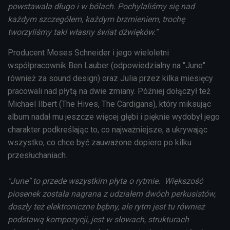
powstawała długo i w bólach. Pochylaliśmy się nad
każdym szczegółem, każdym brzmieniem, trochę
tworzyliśmy taki własny świat dźwięków.”
Producent Moses Schneider i jego wieloletni
współpracownik Ben Lauber (odpowiedzialny na "June"
również za sound design) oraz Julia przez kilka miesięcy
pracowali nad płytą na dwie zmiany. Później dołączył też
Michael Ilbert (The Hives, The Cardigans), który miksując
album nadał mu jeszcze więcej głębi i pięknie wydobył jego
charakter podkreślając to, co najważniejsze, a ukrywając
wszystko, co chce być zauważone dopiero po kilku
przesłuchaniach.
"June" to przede wszystkim płyta o rytmie. Większość
piosenek została nagrana z udziałem dwóch perkusistów,
doszły też elektroniczne bębny, ale rytm jest tu również
podstawą kompozycji, jest w słowach, strukturach