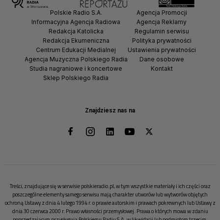
Polskie Radio S.A.
Agencja Promocji
Informacyjna Agencja Radiowa
Agencja Reklamy
Redakcja Katolicka
Regulamin serwisu
Redakcja Ekumeniczna
Polityka prywatności
Centrum Edukacji Medialnej
Ustawienia prywatności
Agencja Muzyczna Polskiego Radia
Dane osobowe
Studia nagraniowe i koncertowe
Kontakt
Sklep Polskiego Radia
Znajdziesz nas na
Treści, znajdujące się w serwisie polskieradio.pl, w tym wszystkie materiały i ich części oraz
poszczególne elementy samego serwisu mają charakter utworów lub wytworów objętych
ochroną Ustawy z dnia 4 lutego 1994 r. o prawie autorskim i prawach pokrewnych lub Ustawy z
dnia 30 czerwca 2000 r. Prawo własności przemysłowej. Prawa o których mowa w zdaniu
poprzedzającym przysługują Polskiemu Radiu S.A. w likwidacji lub podmiotom trzecim.