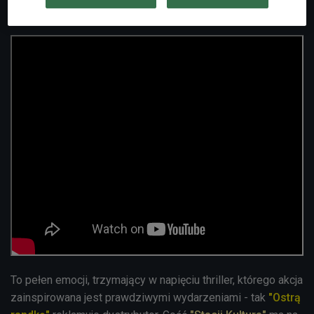
Zobacz zwiastun:
To pełen emocji, trzymający w napięciu thriller, którego akcja
zainspirowana jest prawdziwymi wydarzeniami - tak
"Ostrą