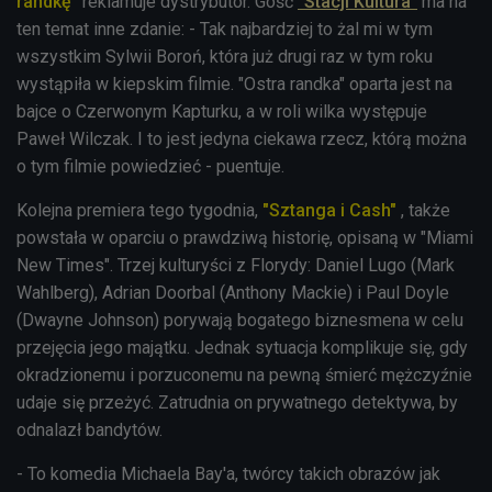
randkę"
reklamuje dystrybutor. Gość
"Stacji Kultura"
ma na
ten temat inne zdanie: - Tak najbardziej to żal mi w tym
wszystkim Sylwii Boroń, która już drugi raz w tym roku
wystąpiła w kiepskim filmie. "Ostra randka" oparta jest na
bajce o Czerwonym Kapturku, a w roli wilka występuje
Paweł Wilczak. I to jest jedyna ciekawa rzecz, którą można
o tym filmie powiedzieć - puentuje.
Kolejna premiera tego tygodnia,
"Sztanga i Cash"
, także
powstała w oparciu o prawdziwą historię, opisaną w "Miami
New Times". Trzej kulturyści z Florydy: Daniel Lugo (Mark
Wahlberg), Adrian Doorbal (Anthony Mackie) i Paul Doyle
(Dwayne Johnson) porywają bogatego biznesmena w celu
przejęcia jego majątku. Jednak sytuacja komplikuje się, gdy
okradzionemu i porzuconemu na pewną śmierć mężczyźnie
udaje się przeżyć. Zatrudnia on prywatnego detektywa, by
odnalazł bandytów.
- To komedia Michaela Bay'a, twórcy takich obrazów jak