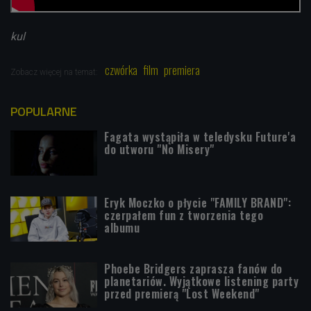
kul
czwórka
film
premiera
Zobacz więcej na temat:
POPULARNE
Fagata wystąpiła w teledysku Future'a
do utworu "No Misery"
Eryk Moczko o płycie "FAMILY BRAND":
czerpałem fun z tworzenia tego
albumu
Phoebe Bridgers zaprasza fanów do
planetariów. Wyjątkowe listening party
przed premierą "Lost Weekend"