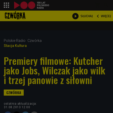
shopping_cart



WIĘCEJ
SŁUCHAJ

Polskie Radio
Czwórka
Stacja Kultura
Premiery filmowe: Kutcher
jako Jobs, Wilczak jako wilk
i trzej panowie z siłowni
ostatnia aktualizacja:
31.08.2013 12:00