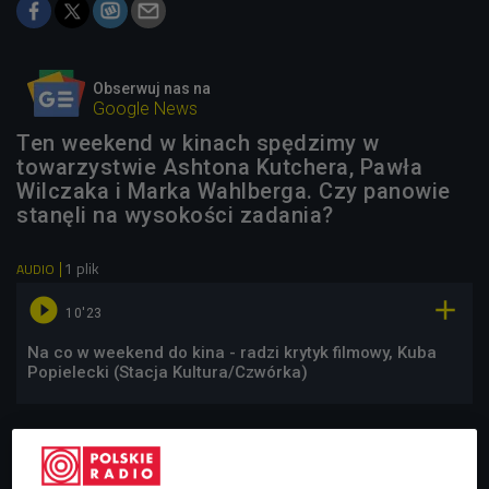
Obserwuj nas na
Google News
Ten weekend w kinach spędzimy w
towarzystwie Ashtona Kutchera, Pawła
Wilczaka i Marka Wahlberga. Czy panowie
stanęli na wysokości zadania?
1 plik
AUDIO


10'23
Na co w weekend do kina - radzi krytyk filmowy, Kuba
Popielecki (Stacja Kultura/Czwórka)