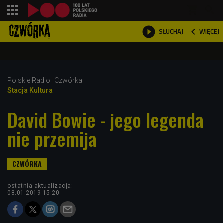
shopping_cart



WIĘCEJ
SŁUCHAJ

Polskie Radio
Czwórka
Stacja Kultura
David Bowie - jego legenda
nie przemija
ostatnia aktualizacja:
08.01.2019 15:20