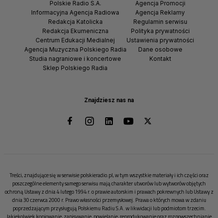
Polskie Radio S.A.
Agencja Promocji
Informacyjna Agencja Radiowa
Agencja Reklamy
Redakcja Katolicka
Regulamin serwisu
Redakcja Ekumeniczna
Polityka prywatności
Centrum Edukacji Medialnej
Ustawienia prywatności
Agencja Muzyczna Polskiego Radia
Dane osobowe
Studia nagraniowe i koncertowe
Kontakt
Sklep Polskiego Radia
Znajdziesz nas na
Treści, znajdujące się w serwisie polskieradio.pl, w tym wszystkie materiały i ich części oraz
poszczególne elementy samego serwisu mają charakter utworów lub wytworów objętych
ochroną Ustawy z dnia 4 lutego 1994 r. o prawie autorskim i prawach pokrewnych lub Ustawy z
dnia 30 czerwca 2000 r. Prawo własności przemysłowej. Prawa o których mowa w zdaniu
poprzedzającym przysługują Polskiemu Radiu S.A. w likwidacji lub podmiotom trzecim.
Jakiekolwiek kopiowanie, zapisywanie, powielanie, reprodukowanie oraz rozpowszechnianie