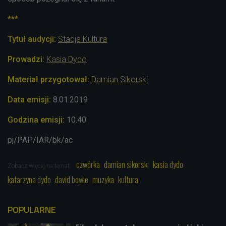
***
Tytuł audycji:
Stacja Kultura
Prowadzi:
Kasia Dydo
Materiał przygotował:
Damian Sikorski
Data emisji:
8
.01
.2019
Godzina emisji:
10.40
pj/PAP/IAR/bk/ac
czwórka
damian sikorski
kasia dydo
Zobacz więcej na temat:
katarzyna dydo
david bowie
muzyka
kultura
POPULARNE