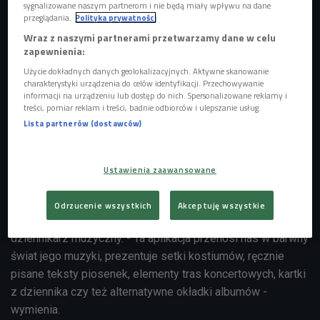
sygnalizowane naszym partnerom i nie będą miały wpływu na dane
przeglądania.
Polityka prywatności
Wraz z naszymi partnerami przetwarzamy dane w celu
zapewnienia:
Użycie dokładnych danych geolokalizacyjnych. Aktywne skanowanie
charakterystyki urządzenia do celów identyfikacji. Przechowywanie
informacji na urządzeniu lub dostęp do nich. Spersonalizowane reklamy i
treści, pomiar reklam i treści, badnie odbiorców i ulepszanie usług.
Lista partnerów (dostawców)
Wystawa "David Bowie Is" w Martin Gropius-Bau w Berlinie
Foto:
360b/Shutterstock.com
Ustawienia zaawansowane
- Jego legenda i dziedzictwo nie przemijają i każdego roku
w rocznicę jego urodzin powstają nowe rzeczy, które
Odrzucenie wszystkich
Akceptuję wszystkie
możemy podziwiać - mówi Damian Sikorski, Czwórkowy
dziennikarz muzyczny. - Ta aplikacja przenosi nas w barwny
świat jego muzyki, prezentuje setki kostiumów, ręcznie
pisane teksty piosenek, elementy tras koncertowych, kartki
z dziennika czy też alternatywne okładki albumów -
wymienia.