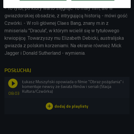
- To tytuł, po który warto sięgnąć. To mały film, ale w
gwiazdorskiej obsadzie, z intrygującą historią - mówi gość
Czwórki. - W roli głównej Claes Bang, znany m.in z
miniserialu "Dracula", w którym wcielił się w tytułowego
krwiopijcę. Towarzyszy mu Elizabeth Debicki, australijska
gwiazda z polskim korzeniami. Na ekranie również Mick
Jagger i Donald Sutherland - wymienia.
POSŁUCHAJ
Łukasz Muszyński opowiada o filmie "Obraz pożądania" i
komentuje newsy ze świata filmów i seriali (Stacja
Kultura/Czwórka)
08:03