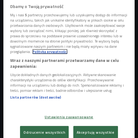
Dbamy o Twoją prywatność
My i nasi
5
partnerzy przechowujemy lub uzyskujemy dostęp do informacji
na urządzeniu, takich jak unikalne identyfikatory w plikach cookie w celu
przetwarzania danych osobowych. Użytkownik może zaakceptować swoje
wybory lub zarządzać nimi, klikając poniżej, jak również skorzystać z
prawa do sprzeciwu na podstawie prawnie uzasadnionego interesu lub w
dowolnym momencie na stronie polityki prywatności. Te wybory będą
sygnalizowane naszym partnerom i nie będą miały wpływu na dane
przeglądania.
Polityka prywatności
Wraz z naszymi partnerami przetwarzamy dane w celu
zapewnienia:
Użycie dokładnych danych geolokalizacyjnych. Aktywne skanowanie
charakterystyki urządzenia do celów identyfikacji. Przechowywanie
informacji na urządzeniu lub dostęp do nich. Spersonalizowane reklamy i
treści, pomiar reklam i treści, badnie odbiorców i ulepszanie usług.
Kontrowersje wokół Oscarów i premiery filmowe
Lista partnerów (dostawców)
Szczęściarze mogli zobaczyć "Obraz pożądania" na
Ustawienia zaawansowane
Festiwalu w Wenecji w 2019 roku. Polska premiera miała
się odbyć w marcu, jednak pandemia pokrzyżowała plany
Odrzucenie wszystkich
Akceptuję wszystkie
dystrybutorów.