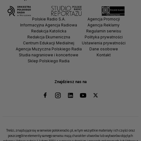
Polskie Radio S.A.
Agencja Promocji
Informacyjna Agencja Radiowa
Agencja Reklamy
Redakcja Katolicka
Regulamin serwisu
Redakcja Ekumeniczna
Polityka prywatności
Centrum Edukacji Medialnej
Ustawienia prywatności
Agencja Muzyczna Polskiego Radia
Dane osobowe
Studia nagraniowe i koncertowe
Kontakt
Sklep Polskiego Radia
Znajdziesz nas na
Treści, znajdujące się w serwisie polskieradio.pl, w tym wszystkie materiały i ich części oraz
poszczególne elementy samego serwisu mają charakter utworów lub wytworów objętych
ochroną Ustawy z dnia 4 lutego 1994 r. o prawie autorskim i prawach pokrewnych lub Ustawy z