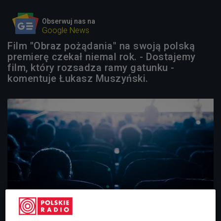
Obserwuj nas na
Google News
Film "Obraz pożądania" na swoją polską
premierę czekał niemal rok. - Dostajemy
film, który rozsadza ramy gatunku -
komentuje Łukasz Muszyński.
Zdjęcie ilustracyjne
Foto: Liu zishan/ Shutterstock