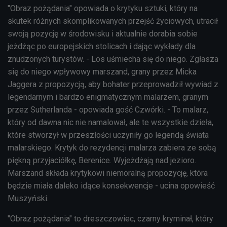
"Obraz pożądania" opowiada o krytyku sztuki, który na
skutek różnych skomplikowanych przejść życiowych, utracił
swoją pozycję w środowisku i aktualnie dorabia sobie
jeżdżąc po europejskich stolicach i dając wykłady dla
znudzonych turystów. - Los uśmiecha się do niego. Zgłasza
się do niego wpływowy marszand, grany przez Micka
Jaggera z propozycją, aby bohater przeprowadził wywiad z
legendarnym i bardzo enigmatycznym malarzem, granym
przez Sutherlanda - opowiada gość Czwórki. - To malarz,
który od dawna nic nie namalował, ale te wszystkie dzieła,
które stworzył w przeszłości uczyniły go legendą świata
malarskiego. Krytyk do rezydencji malarza zabiera ze sobą
piękną przyjaciółkę, Berenice. Wyjeżdżają nad jezioro.
Marszand składa krytykowi niemoralną propozycję, która
będzie miała daleko idące konsekwencje - ucina opowieść
Muszyński.
"Obraz pożądania" to dreszczowiec, czarny kryminał, który