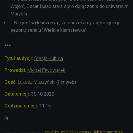
Wojen", Oscar Isaac stara się o dołączenie do uniwersum
Marvela
Nie jest wykluczonym, że doczekamy się kolejnego
sezonu serialu "Wielkie kłamstewka".
***
Tytuł audycji:
Stacja Kultura
Prowadzi:
Michał Piwowarek
Gość:
Łukasz Muszyński
(filmweb)
Data emisji:
30.10.2020
Godzina emisji:
11.15
pj
czwórka
michał piwowarek
łukasz muszyński
Zobacz więcej na temat: